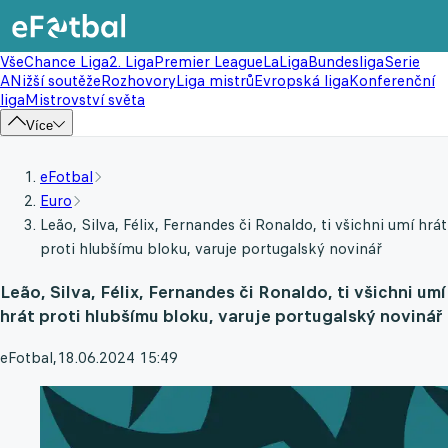
Vše
Chance Liga
2. Liga
Premier League
LaLiga
Bundesliga
Serie
A
Nižší soutěže
Rozhovory
Liga mistrů
Evropská liga
Konferenční
liga
Mistrovství světa
Více
eFotbal
Euro
Leão, Silva, Félix, Fernandes či Ronaldo, ti všichni umí hrát
proti hlubšímu bloku, varuje portugalský novinář
Leão, Silva, Félix, Fernandes či Ronaldo, ti všichni umí
hrát proti hlubšímu bloku, varuje portugalský novinář
eFotbal
,
18.06.2024 15:49