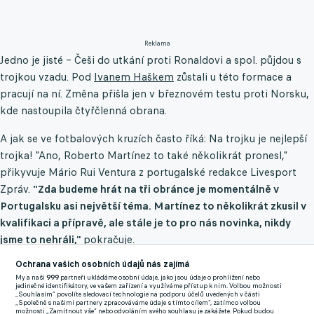
Reklama
Jedno je jisté – Češi do utkání proti Ronaldovi a spol. půjdou s
trojkou vzadu. Pod
Ivanem Haškem
zůstali u této formace a
pracují na ní. Změna přišla jen v březnovém testu proti Norsku,
kde nastoupila čtyřčlenná obrana.
A jak se ve fotbalových kruzích často říká: Na trojku je nejlepší
trojka! "Ano, Roberto Martínez to také několikrát pronesl,"
přikyvuje Mário Rui Ventura z portugalské redakce Livesport
Zpráv.
"Zda budeme hrát na tři obránce je momentálně v
Portugalsku asi největší téma. Martínez to několikrát zkusil v
kvalifikaci a přípravě, ale stále je to pro nás novinka, nikdy
jsme to nehráli,"
pokračuje.
Ochrana vašich osobních údajů nás zajímá
Obavy však nejsou na místě. Portugalci mají široký výběr
My a naši
999
partneři ukládáme osobní údaje, jako jsou údaje o prohlížení nebo
stoperů, kteří mají s trojkovou formací bohaté zkušenosti.
jedinečné identifikátory, ve vašem zařízení a využíváme přístup k nim. Volbou možnosti
„Souhlasím“ povolíte sledovací technologie na podporu účelů uvedených v části
"
Ruben
Dias
hraje na tři obránce v Manchesteru City, Sporting
„Společně s našimi partnery zpracováváme údaje s tímto cílem“, zatímco volbou
možnosti „Zamítnout vše“ nebo odvoláním svého souhlasu je zakážete. Pokud budou