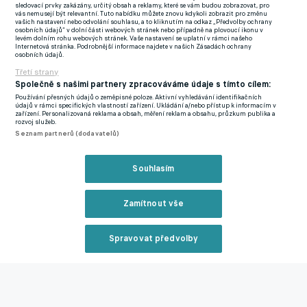
zase vyhrál titul ve formaci 3-4-3. Na kraje máme
Joaa
sledovací prvky zakázány, určitý obsah a reklamy, které se vám budou zobrazovat, pro
vás nemusejí být relevantní. Tuto nabídku můžete znovu kdykoli zobrazit pro změnu
Cancela
,
Dioga Dalota
či
Nuna Mendese
, kteří si na
vašich nastavení nebo odvolání souhlasu, a to kliknutím na odkaz „Předvolby ochrany
osobních údajů“ v dolní části webových stránek nebo případně na plovoucí ikonu v
wingbacích umí poradit."
levém dolním rohu webových stránek. Vaše nastavení se uplatní v rámci našeho
Internetová stránka. Podrobnější informace najdete v našich Zásadách ochrany
osobních údajů.
RONALDO? UVIDÍME, JESTLI BUDE STÍHAT ŠPIČKOVÉ
Třetí strany
EVROPSKÉ TEMPO, ŘÍKÁ HOVORKA. SLOVÁCI NÁM
Společně s našimi partnery zpracováváme údaje s tímto cílem:
UKÁZALI CESTU
Používání přesných údajů o zeměpisné poloze. Aktivní vyhledávání identifikačních
údajů v rámci specifických vlastností zařízení. Ukládání a/nebo přístup k informacím v
Otázkou zůstává, jak Česko k utkání proti jednomu z favoritů na
zařízení. Personalizovaná reklama a obsah, měření reklam a obsahu, průzkum publika a
rozvoj služeb.
celkové vítězství přistoupí. Dá se očekávat, že Portugalci budou
Seznam partnerů (dodavatelů)
dominantní na balonu a Souček a spol. se budou muset bránit.
Souhlasím
"Máme hráče na to, abychom si s tím poradili," neváhá Rui
Ventura. "Hvězdy jako
Rafael Leao
,
Bernardo Silva
, João
Felix
,
Zamítnout vše
Bruno Fernandes
či
Cristiano Ronaldo
, ti všichni umí hrát proti
hlubšímu bloku."
Spravovat předvolby
Právě u rodáka z Madeiry se editor Livesport Zpráv zastaví.
Reklama
Zarazil jej totiž narativ, který koluje mezi fanoušky a nahlas ho
vyřkla i česká legenda Karel Poborský. A to sice, že si přeje, aby
Ronaldo nastoupil v základní sestavě, protože je nejslabším