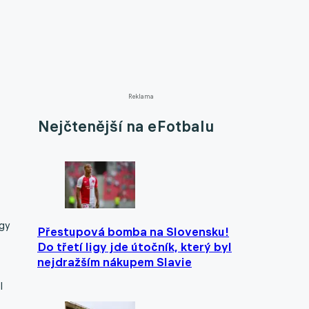
Reklama
Nejčtenější na eFotbalu
igy
Přestupová bomba na Slovensku!
Do třetí ligy jde útočník, který byl
nejdražším nákupem Slavie
l