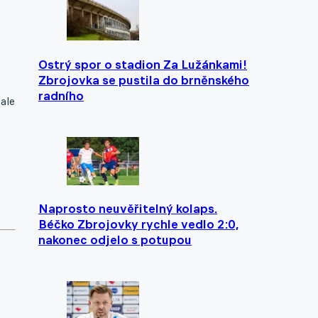
Ostrý spor o stadion Za Lužánkami!
Zbrojovka se pustila do brněnského
radního
ale
Naprosto neuvěřitelný kolaps.
Béčko Zbrojovky rychle vedlo 2:0,
nakonec odjelo s potupou