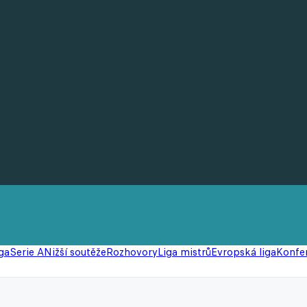
ga
Serie A
Nižší soutěže
Rozhovory
Liga mistrů
Evropská liga
Konfer