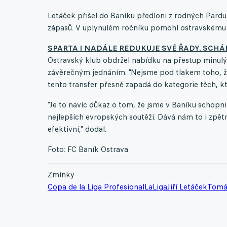
Letáček přišel do Baníku předloni z rodných Pardu
zápasů. V uplynulém ročníku pomohl ostravskému 
SPARTA I NADÁLE REDUKUJE SVÉ ŘADY. SCHÁ
Ostravský klub obdržel nabídku na přestup minulý 
závěrečným jednáním. "Nejsme pod tlakem toho, ž
tento transfer přesně zapadá do kategorie těch, kt
"Je to navíc důkaz o tom, že jsme v Baníku schopni
nejlepších evropských soutěží. Dává nám to i zpětn
efektivní," dodal.
Foto: FC Baník Ostrava
Zmínky
Copa de la Liga Profesional
LaLiga
Jiří Letáček
Tomá