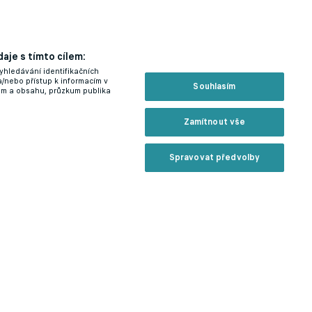
aje s tímto cílem:
yhledávání identifikačních
a/nebo přístup k informacím v
Souhlasím
lam a obsahu, průzkum publika
Zamítnout vše
Spravovat předvolby