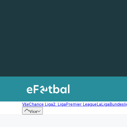
Vše
Chance Liga
2. Liga
Premier League
LaLiga
Bundesli
Více