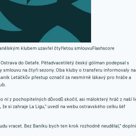
panělským klubem uzavřel čtyřletou smlouvu
Flashscore
u Ostrava do Getafe. Pětadvacetiletý český gólman podepsal s
smlouvu na čtyři sezony. Oba kluby o transferu informovaly na
 Baník Letáčkův přestup označil za nesmírně lákavý pro hráče a
ub.
o ní z pochopitelných důvodů skočil, asi málokterý hráč z naší l
 že si zahraje La Ligu," uvedl na webu ostravského celku šéf
du vracet. Bez Baníku bych ten krok rozhodně neudělal," doplni