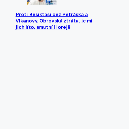
Proti Besiktasi bez Petráška a
Vlkanovy. Obrovská ztráta, je mi
jich líto, smutní Horejš