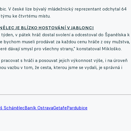
bic. V české lize bývalý mládežnický reprezentant odchytal 64
týmu ke čtvrtému místu.
NĚLEC JE BLÍZKO HOSTOVÁNÍ V JABLONCI
týden, v pátek hráč dostal svolení a odcestoval do Španělska k
e bychom museli prodávat za každou cenu hráče z osy mužstva, 
eré dávají smysl pro všechny strany," konstatoval Mikloško.
 pracovat s hráči a posouvat jejich výkonnost výše, i na úroveň
ou vazbu v tom, že cesta, kterou jsme se vydali, je správná i
š Schánělec
Baník Ostrava
Getafe
Pardubice