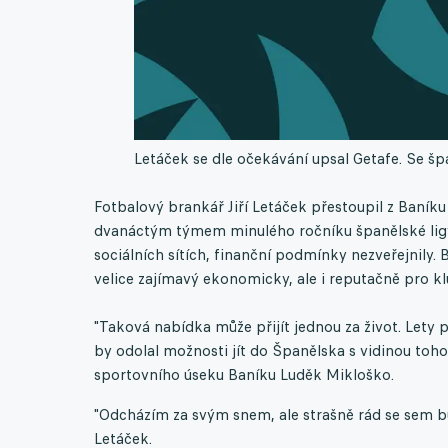
Letáček se dle očekávání upsal Getafe. Se š
Fotbalový brankář Jiří Letáček přestoupil z Baník
dvanáctým týmem minulého ročníku španělské ligy 
sociálních sítích, finanční podmínky nezveřejnily.
velice zajímavý ekonomicky, ale i reputačně pro kl
"Taková nabídka může přijít jednou za život. Lety p
by odolal možnosti jít do Španělska s vidinou toho,
sportovního úseku Baníku Luděk Mikloško.
"Odcházím za svým snem, ale strašně rád se sem bu
Letáček.