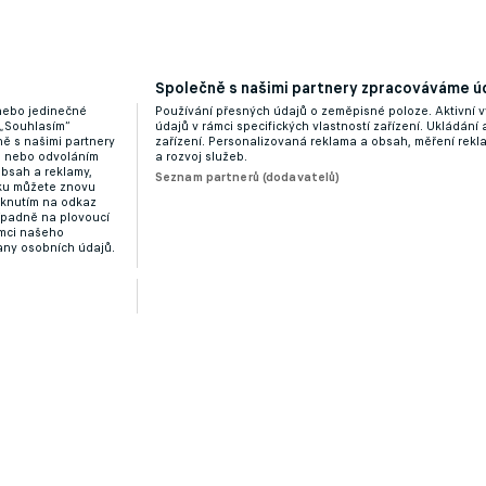
Společně s našimi partnery zpracováváme úd
 nebo jedinečné
Používání přesných údajů o zeměpisné poloze. Aktivní v
 „Souhlasím“
údajů v rámci specifických vlastností zařízení. Ukládání 
ě s našimi partnery
zařízení. Personalizovaná reklama a obsah, měření rek
“ nebo odvoláním
a rozvoj služeb.
obsah a reklamy,
Seznam partnerů (dodavatelů)
dku můžete znovu
liknutím na odkaz
ípadně na plovoucí
ámci našeho
any osobních údajů.