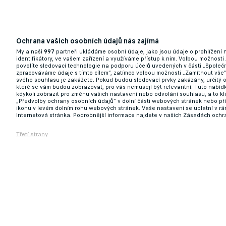
Ochrana vašich osobních údajů nás zajímá
My a naši
997
partneři ukládáme osobní údaje, jako jsou údaje o prohlížení
identifikátory, ve vašem zařízení a využíváme přístup k nim. Volbou možnosti
povolíte sledovací technologie na podporu účelů uvedených v části „Společn
zpracováváme údaje s tímto cílem“, zatímco volbou možnosti „Zamítnout vše
svého souhlasu je zakážete. Pokud budou sledovací prvky zakázány, určitý 
které se vám budou zobrazovat, pro vás nemusejí být relevantní. Tuto nabí
kdykoli zobrazit pro změnu vašich nastavení nebo odvolání souhlasu, a to k
„Předvolby ochrany osobních údajů“ v dolní části webových stránek nebo př
ikonu v levém dolním rohu webových stránek. Vaše nastavení se uplatní v r
Internetová stránka. Podrobnější informace najdete v našich Zásadách ochr
Třetí strany