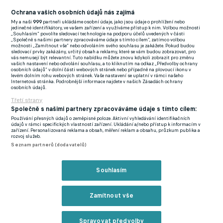
zápasy Sparty mimo oficiální kanály. Může se jednat o podvod,
Ochrana vašich osobních údajů nás zajímá
falzifikáty, nebo neoprávněný prodej za neadekvátní cenu,
My a naši
999
partneři ukládáme osobní údaje, jako jsou údaje o prohlížení nebo
která není stanovena klubem. Vstupenky si kupujte výhradně
jedinečné identifikátory, ve vašem zařízení a využíváme přístup k nim. Volbou možnosti
„Souhlasím“ povolíte sledovací technologie na podporu účelů uvedených v části
přes oficiální distribuční kanál ACS. Utkání s Liverpoolem je
„Společně s našimi partnery zpracováváme údaje s tímto cílem“, zatímco volbou
možnosti „Zamítnout vše“ nebo odvoláním svého souhlasu je zakážete. Pokud budou
vyprodané!" uvedla Sparta na svých oficiálních stránkách.
sledovací prvky zakázány, určitý obsah a reklamy, které se vám budou zobrazovat, pro
vás nemusejí být relevantní. Tuto nabídku můžete znovu kdykoli zobrazit pro změnu
vašich nastavení nebo odvolání souhlasu, a to kliknutím na odkaz „Předvolby ochrany
Podle zmíněné zprávy se na poslední duel Evropské ligy
osobních údajů“ v dolní části webových stránek nebo případně na plovoucí ikonu v
levém dolním rohu webových stránek. Vaše nastavení se uplatní v rámci našeho
s Galatasaray Istanbul bylo zachyceno 1500 falešných
Internetová stránka. Podrobnější informace najdete v našich Zásadách ochrany
osobních údajů.
vstupenek a duplikátů a dvě stovky takových lístků bylo i na
Třetí strany
nedávné derby se Slavií. Suma sumárum se podle sparťanského
Společně s našimi partnery zpracováváme údaje s tímto cílem:
webu nedostalo v této sezoně kvůli neplatné vstupence na
Používání přesných údajů o zeměpisné poloze. Aktivní vyhledávání identifikačních
údajů v rámci specifických vlastností zařízení. Ukládání a/nebo přístup k informacím v
zápas už deset tisíc lidí.
zařízení. Personalizovaná reklama a obsah, měření reklam a obsahu, průzkum publika a
rozvoj služeb.
Seznam partnerů (dodavatelů)
Sparta se Slavií odtajnily ceny lístků na zápasy s Liverpoolem
a AC Milán, nejlevnější stojí jedenáct stovek
Souhlasím
"Je zakázáno vstupenky přeprodávat. Klub nekalý prodej
monitoruje a proti takovému prodeji bude podnikat právní
Zamítnout vše
kroky. Kupující se zakoupením přes prostředníka či překupníka
vystavuje riziku zneplatnění vstupenky," uvádí letenský klub s
tím, že jediná oficiální distribuce vstupenek je skrz prodejní
Spravovat předvolby