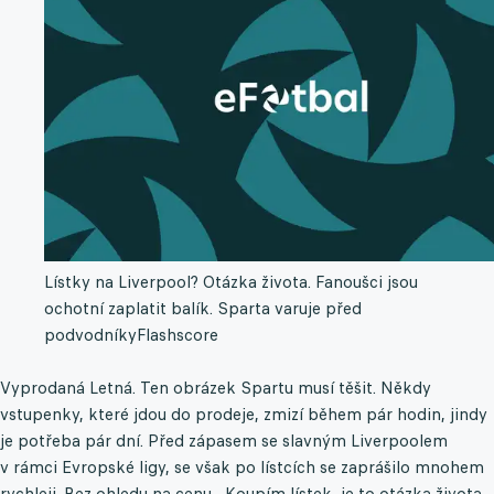
Lístky na Liverpool? Otázka života. Fanoušci jsou
ochotní zaplatit balík. Sparta varuje před
podvodníky
Flashscore
Vyprodaná Letná. Ten obrázek Spartu musí těšit. Někdy
vstupenky, které jdou do prodeje, zmizí během pár hodin, jindy
je potřeba pár dní. Před zápasem se slavným Liverpoolem
v rámci Evropské ligy, se však po lístcích se zaprášilo mnohem
rychleji. Bez ohledu na cenu. „Koupím lístek, je to otázka života