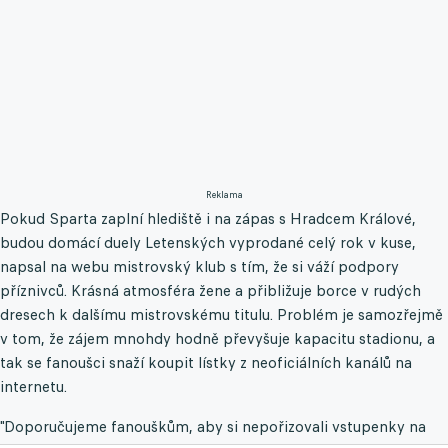
Reklama
Pokud Sparta zaplní hlediště i na zápas s Hradcem Králové,
budou domácí duely Letenských vyprodané celý rok v kuse,
napsal na webu mistrovský klub s tím, že si váží podpory
příznivců. Krásná atmosféra žene a přibližuje borce v rudých
dresech k dalšímu mistrovskému titulu. Problém je samozřejmě
v tom, že zájem mnohdy hodně převyšuje kapacitu stadionu, a
tak se fanoušci snaží koupit lístky z neoficiálních kanálů na
internetu.
"Doporučujeme fanouškům, aby si nepořizovali vstupenky na