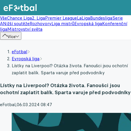
Vše
Chance Liga
2. Liga
Premier League
LaLiga
Bundesliga
Serie
A
Nižší soutěže
Rozhovory
Liga mistrů
Evropská liga
Konferenční
liga
Mistrovství světa
Více
eFotbal
Evropská liga
Lístky na Liverpool? Otázka života. Fanoušci jsou ochotní
zaplatit balík. Sparta varuje před podvodníky
Lístky na Liverpool? Otázka života. Fanoušci jsou
ochotní zaplatit balík. Sparta varuje před podvodníky
eFotbal
,
06.03.2024 08:47