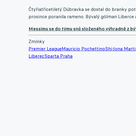
Čtyřiatřicetiletý Dúbravka se dostal do branky p
prosince poranila rameno. Bývalý gólman Liberce 
Messimu se do týmu snů složeného výhradně z býv
Zmínky
Premier League
Mauricio Pochettino
Shi-Jona Mart
Liberec
Sparta Praha