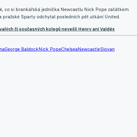
oté, co si brankářská jednička Newcastlu Nick Pope začátkem
a pražské Sparty odchytal posledních pět utkání United.
alých či současných kolegů nevešli Henry ani Valdés
ina
George Baldock
Nick Pope
Chelsea
Newcastle
Slovan