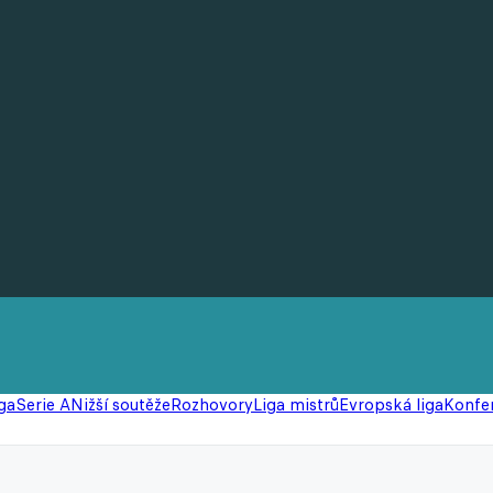
ga
Serie A
Nižší soutěže
Rozhovory
Liga mistrů
Evropská liga
Konfer