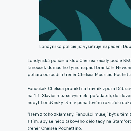
Londýnská policie již vyšetřuje napadení D
Londýnská policie a klub Chelsea začaly podle BBC
fanoušek domácího týmu napadl brankáře Newcastl
poháru odsoudil i trenér Chelsea Mauricio Pochett
Fanoušek Chelsea pronikl na trávník zpoza Dúbra
na 1:1. Slavící muž se vysmekl pořadateli, do sl
nebyl. Londýnský tým v penaltovém rozstřelu doko
"Jsem z toho zklamaný. Fanoušci musejí být s těmi
s tím, aby se něco takového dělo tady na Stamford
trenér Chelsea Pochettino.