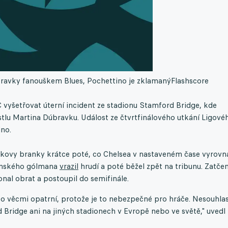
úbravky fanouškem Blues, Pochettino je zklamaný
Flashscore
 vyšetřovat úterní incident ze stadionu Stamford Bridge, kde
u Martina Dúbravku. Událost ze čtvrtfinálového utkání Ligové
ino.
vkovy branky krátce poté, co Chelsea v nastaveném čase vyrovn
ovenského gólmana
vrazil
hrudí a poté běžel zpět na tribunu. Zatče
nal obrat a postoupil do semifinále.
to věcmi opatrní, protože je to nebezpečné pro hráče. Nesouhla
 Bridge ani na jiných stadionech v Evropě nebo ve světě," uvedl