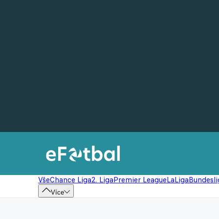
Vše
Chance Liga
2. Liga
Premier League
LaLiga
Bundesli
Více