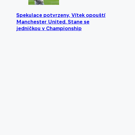
Spekulace potvrzeny, Vítek opouští
Manchester United. Stane se
jedničkou v Championship