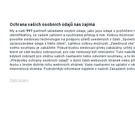
Ochrana vašich osobních údajů nás zajímá
My a naši
997
partneři ukládáme osobní údaje, jako jsou údaje o prohlížení
identifikátory, ve vašem zařízení a využíváme přístup k nim. Volbou možnosti
povolíte sledovací technologie na podporu účelů uvedených v části „Společn
zpracováváme údaje s tímto cílem“, zatímco volbou možnosti „Zamítnout vše
svého souhlasu je zakážete. Pokud budou sledovací prvky zakázány, určitý 
které se vám budou zobrazovat, pro vás nemusejí být relevantní. Tuto nabí
kdykoli zobrazit pro změnu vašich nastavení nebo odvolání souhlasu, a to k
„Předvolby ochrany osobních údajů“ v dolní části webových stránek nebo př
ikonu v levém dolním rohu webových stránek. Vaše nastavení se uplatní v r
Internetová stránka. Podrobnější informace najdete v našich Zásadách ochr
Třetí strany