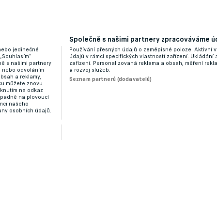
Společně s našimi partnery zpracováváme úd
 nebo jedinečné
Používání přesných údajů o zeměpisné poloze. Aktivní v
 „Souhlasím“
údajů v rámci specifických vlastností zařízení. Ukládání 
ě s našimi partnery
zařízení. Personalizovaná reklama a obsah, měření rek
“ nebo odvoláním
a rozvoj služeb.
obsah a reklamy,
Seznam partnerů (dodavatelů)
dku můžete znovu
liknutím na odkaz
ípadně na plovoucí
ámci našeho
any osobních údajů.