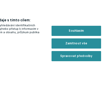
aje s tímto cílem:
yhledávání identifikačních
a/nebo přístup k informacím v
Souhlasím
lam a obsahu, průzkum publika
Zamítnout vše
Spravovat předvolby