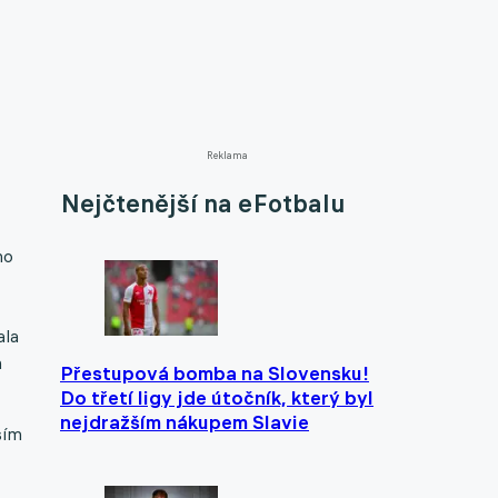
Reklama
Nejčtenější na eFotbalu
ho
ala
n
Přestupová bomba na Slovensku!
Do třetí ligy jde útočník, který byl
nejdražším nákupem Slavie
sím