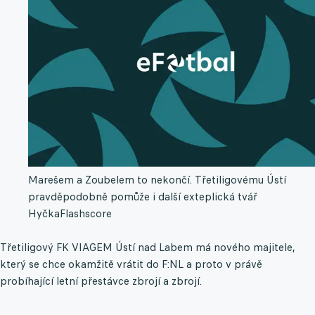
Marešem a Zoubelem to nekončí. Třetiligovému Ústí
pravděpodobně pomůže i další exteplická tvář
Hyčka
Flashscore
Třetiligový FK VIAGEM Ústí nad Labem má nového majitele,
který se chce okamžitě vrátit do F:NL a proto v právě
probíhající letní přestávce zbrojí a zbrojí.