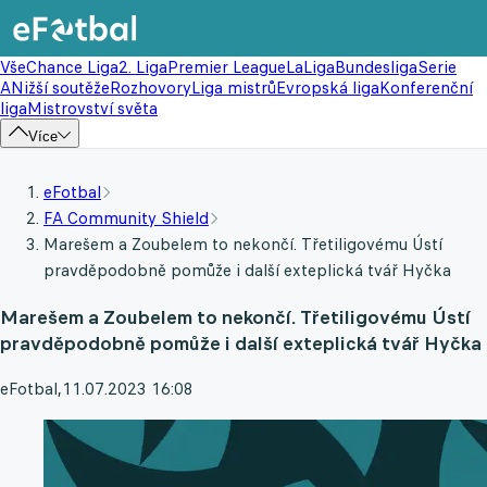
Vše
Chance Liga
2. Liga
Premier League
LaLiga
Bundesliga
Serie
A
Nižší soutěže
Rozhovory
Liga mistrů
Evropská liga
Konferenční
liga
Mistrovství světa
Více
eFotbal
FA Community Shield
Marešem a Zoubelem to nekončí. Třetiligovému Ústí
pravděpodobně pomůže i další exteplická tvář Hyčka
Marešem a Zoubelem to nekončí. Třetiligovému Ústí
pravděpodobně pomůže i další exteplická tvář Hyčka
eFotbal
,
11.07.2023 16:08