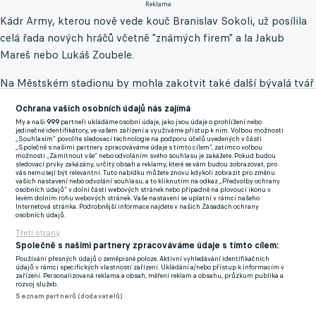
Reklama
Kádr Army, kterou nově vede kouč Branislav Sokoli, už posílila
celá řada nových hráčů včetně "známých firem" a la Jakub
Mareš nebo Lukáš Zoubele.
Na Městském stadionu by mohla zakotvit také další bývalá tvář
z teplických Stínadel Alois Hyčka, jenž už se zapojil do přípravy.
Ochrana vašich osobních údajů nás zajímá
My a naši
999
partneři ukládáme osobní údaje, jako jsou údaje o prohlížení nebo
"S Aloisem Hyčkou jsme domluveni, že pokud nedostane v
jedinečné identifikátory, ve vašem zařízení a využíváme přístup k nim. Volbou možnosti
„Souhlasím“ povolíte sledovací technologie na podporu účelů uvedených v části
horizontu přibližně 10 dnů zajímavou nabídku z první ligy,
„Společně s našimi partnery zpracováváme údaje s tímto cílem“, zatímco volbou
možnosti „Zamítnout vše“ nebo odvoláním svého souhlasu je zakážete. Pokud budou
zůstane u nás,” informoval již v minulém týdnu sportovní
sledovací prvky zakázány, určitý obsah a reklamy, které se vám budou zobrazovat, pro
vás nemusejí být relevantní. Tuto nabídku můžete znovu kdykoli zobrazit pro změnu
manažer Vasil Knor, jehož slova vyšla na
fkusti.cz.
vašich nastavení nebo odvolání souhlasu, a to kliknutím na odkaz „Předvolby ochrany
osobních údajů“ v dolní části webových stránek nebo případně na plovoucí ikonu v
levém dolním rohu webových stránek. Vaše nastavení se uplatní v rámci našeho
V premiérovém duelu léta proti Teplicím (1:2) ještě Hyčka
Internetová stránka. Podrobnější informace najdete v našich Zásadách ochrany
osobních údajů.
nehrál, nicméně 15. července proti Jiskře Domažlice už by
Třetí strany
dvaatřicetiletý rodák z Chebu do ústecké sestavy naskočit
Společně s našimi partnery zpracováváme údaje s tímto cílem:
mohl.
Používání přesných údajů o zeměpisné poloze. Aktivní vyhledávání identifikačních
údajů v rámci specifických vlastností zařízení. Ukládání a/nebo přístup k informacím v
zařízení. Personalizovaná reklama a obsah, měření reklam a obsahu, průzkum publika a
Pakliže se tedy nestane nic neočekávaného, bývalý hráč
rozvoj služeb.
Seznam partnerů (dodavatelů)
Zbrojovky Brno si potřetí ve své kariéře zahraje za Ústí, kde