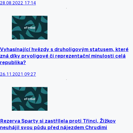
28.08.2022 17:14
Vyhasínající hvězdy s druholigovým statusem, které
zná díky prvoligové či reprezentační minulosti celá
republika?
26.11.2021 09:27
Rezerva Sparty si zastřílela proti Třinci, Žižkov
neuhájil svou půdu před nájezdem Chrudimi