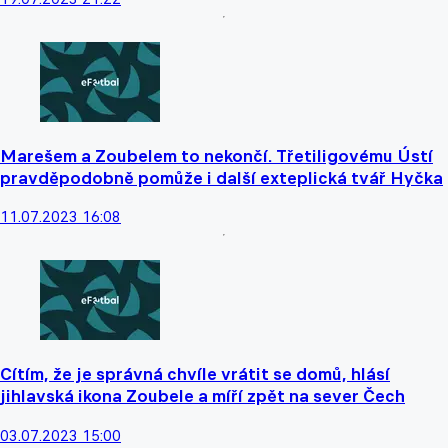
Marešem a Zoubelem to nekončí. Třetiligovému Ústí
pravděpodobně pomůže i další exteplická tvář Hyčka
11.07.2023 16:08
Cítím, že je správná chvíle vrátit se domů, hlásí
jihlavská ikona Zoubele a míří zpět na sever Čech
03.07.2023 15:00