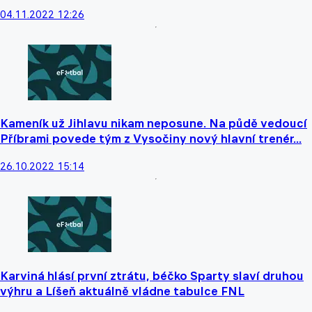
04.11.2022 12:26
Kameník už Jihlavu nikam neposune. Na půdě vedoucí
Příbrami povede tým z Vysočiny nový hlavní trenér...
26.10.2022 15:14
Karviná hlásí první ztrátu, béčko Sparty slaví druhou
výhru a Líšeň aktuálně vládne tabulce FNL