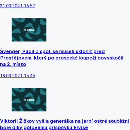
31.03.2021 16:57
Švenger, Pudil a spol. se museli sklonit před
Prostějovem, který po prosecké loupeži povyskočil
na 2. místo
18.03.2021 15:45
Viktorii Žižkov vyšla generálka na jarní ostré soutěžní
boje díky gólovému příspěvku Elvise