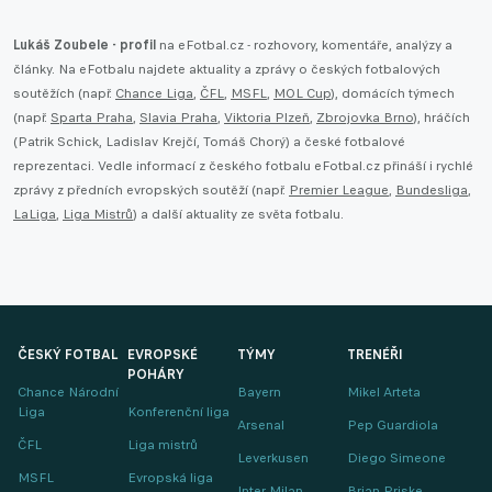
Lukáš Zoubele - profil
na eFotbal.cz - rozhovory, komentáře, analýzy a
články. Na eFotbalu najdete aktuality a zprávy o českých fotbalových
soutěžích (např.
Chance Liga
,
ČFL
,
MSFL
,
MOL Cup
), domácích týmech
(např.
Sparta Praha
,
Slavia Praha
,
Viktoria Plzeň
,
Zbrojovka Brno
), hráčích
(Patrik Schick, Ladislav Krejčí, Tomáš Chorý) a české fotbalové
reprezentaci. Vedle informací z českého fotbalu eFotbal.cz přináší i rychlé
zprávy z předních evropských soutěží (např.
Premier League
,
Bundesliga
,
LaLiga
,
Liga Mistrů
) a další aktuality ze světa fotbalu.
ČESKÝ FOTBAL
EVROPSKÉ
TÝMY
TRENÉŘI
POHÁRY
Chance Národní
Bayern
Mikel Arteta
Liga
Konferenční liga
Arsenal
Pep Guardiola
ČFL
Liga mistrů
Leverkusen
Diego Simeone
MSFL
Evropská liga
Inter Milan
Brian Priske