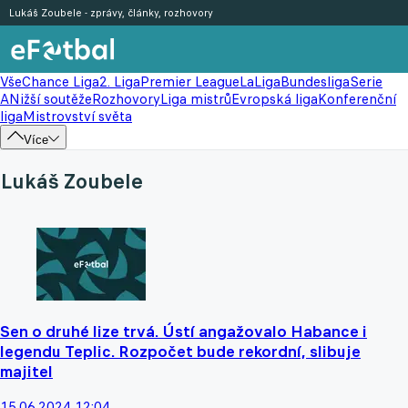
Lukáš Zoubele - zprávy, články, rozhovory
Vše
Chance Liga
2. Liga
Premier League
LaLiga
Bundesliga
Serie
A
Nižší soutěže
Rozhovory
Liga mistrů
Evropská liga
Konferenční
liga
Mistrovství světa
Více
Lukáš Zoubele
Sen o druhé lize trvá. Ústí angažovalo Habance i
legendu Teplic. Rozpočet bude rekordní, slibuje
majitel
15.06.2024 12:04