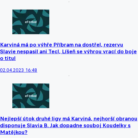
Karviná má po výhře Příbram na dostřel, rezervu
Slavie nespasil ani Tecl, Líšeň se výhrou vrací do boje
o titul
02.04.2023 16:48
Nejlepší útok druhé ligy má Karviná, nejhorší obranou
disponuje Slavia B. Jak dopadne souboj Koudelky s
Matějkou?