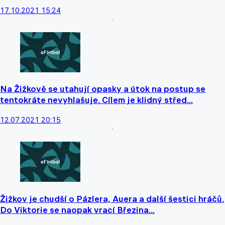
17.10.2021 15:24
Na Žižkově se utahují opasky a útok na postup se
tentokráte nevyhlašuje. Cílem je klidný střed...
12.07.2021 20:15
Žižkov je chudší o Pázlera, Auera a další šestici hráčů.
Do Viktorie se naopak vrací Březina...