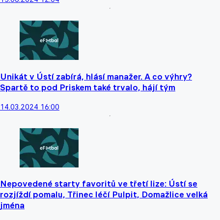
Unikát v Ústí zabírá, hlásí manažer. A co výhry?
Spartě to pod Priskem také trvalo, hájí tým
14.03.2024 16:00
Nepovedené starty favoritů ve třetí lize: Ústí se
rozjíždí pomalu, Třinec léčí Pulpit, Domažlice velká
jména