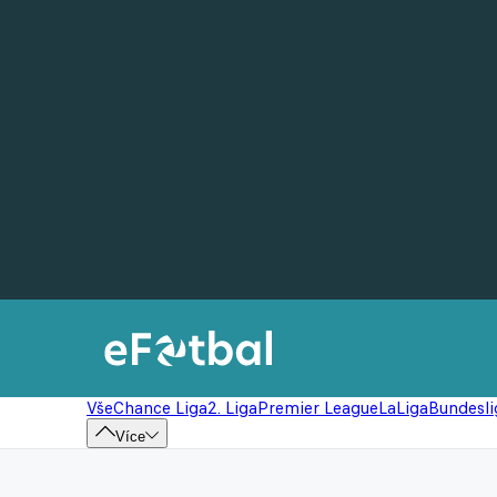
Vše
Chance Liga
2. Liga
Premier League
LaLiga
Bundesli
Více