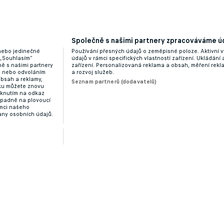
Společně s našimi partnery zpracováváme úd
 nebo jedinečné
Používání přesných údajů o zeměpisné poloze. Aktivní v
 „Souhlasím“
údajů v rámci specifických vlastností zařízení. Ukládání 
ě s našimi partnery
zařízení. Personalizovaná reklama a obsah, měření rek
“ nebo odvoláním
a rozvoj služeb.
obsah a reklamy,
Seznam partnerů (dodavatelů)
dku můžete znovu
liknutím na odkaz
ípadně na plovoucí
ámci našeho
any osobních údajů.