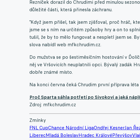
Řezníček dorazil do Chrudimi před minulou sezonou 
důležité části, která přinesla záchranu.
"Když jsem přišel, tak jsem zjišťoval, proč hráč, kt
jsme se s ním na určitém způsoby hry a on to spln
tušil, že by to mělo fungovat a nespletl jsem se. B
slova nabídl web mfkchrudim.cz.
Do mužstva se po šestiměsíčním hostování v Ďolíč
něj ve Vršovicích neuplatnili opci. Bývalý zadák Hr
dobře známé místo.
Na konci června čeká Chrudim první příprava léta p
Proč Sparta sáhla potřetí po Sivokovi a jaká náp
Zdroj: mfkchrudim.cz
Zmínky
FNL Cup
Chance Národní Liga
Ondřej Kesner
Jan Ře
Liberec
Mladá Boleslav
Hradec Králové
Převýšov
Vla