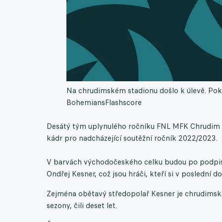
Na chrudimském stadionu došlo k úlevě. Pokr
Bohemians
Flashscore
Desátý tým uplynulého ročníku FNL MFK Chrudim se
kádr pro nadcházející soutěžní ročník 2022/2023.
V barvách východočeského celku budou po podpisu 
Ondřej Kesner, což jsou hráči, kteří si v poslední
Zejména obětavý středopolař Kesner je chrudimskou
sezony, čili deset let.