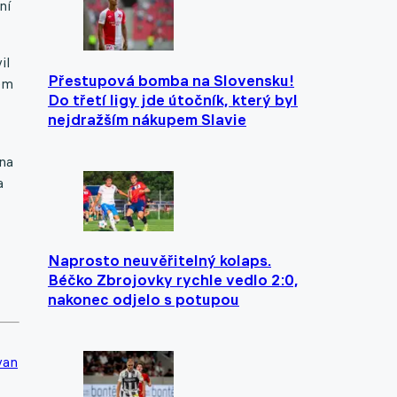
ní
il
Přestupová bomba na Slovensku!
sem
Do třetí ligy jde útočník, který byl
nejdražším nákupem Slavie
 na
a
Naprosto neuvěřitelný kolaps.
Béčko Zbrojovky rychle vedlo 2:0,
nakonec odjelo s potupou
van