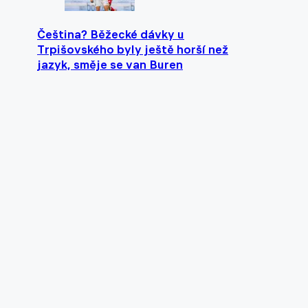
Čeština? Běžecké dávky u
Trpišovského byly ještě horší než
jazyk, směje se van Buren