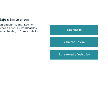
aje s tímto cílem:
yhledávání identifikačních
a/nebo přístup k informacím v
Souhlasím
lam a obsahu, průzkum publika
Zamítnout vše
Spravovat předvolby