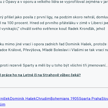
z Opavy a v oporu a velkého lídra se vyprofiloval zejména v jar
erý přišel jako posila z první ligy, na podzim skoro nehrál, domluv
il na 100 procent. Hned od prvního přáteláku v zimě v Liberci j
yl vynikající," chválil svého svěřence kouč Radek Kronďák, jehož
ku mimo jiné vrací i opora zadních řad Dominik Hašek, protože
adce Králové, Převýšova, Mladé Boleslavi i Vlašimi se tak vrací n
roti rezervě Sparty a měli by u toho být všichni tři jmenovaní...
lň práce ho na Letné či na Strahově vůbec čeká?
zníček
Dominik Hašek
Chrudim
Bohemians 1905
Sparta Praha
Slo
šim