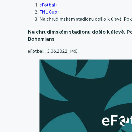
eFotbal
FNL Cup
Na chrudimském stadionu došlo k úlevě. Pokr
Na chrudimském stadionu došlo k úlevě. Po
Bohemians
eFotbal
,
13.06.2022 14:01