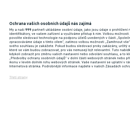
Ochrana vašich osobních údajů nás zajímá
My a naši
999
partneři ukládáme osobní údaje, jako jsou údaje o prohlížení
identifikátory, ve vašem zařízení a využíváme přístup k nim. Volbou možnosti
povolíte sledovací technologie na podporu účelů uvedených v části „Společn
zpracováváme údaje s tímto cílem“, zatímco volbou možnosti „Zamítnout vše
svého souhlasu je zakážete. Pokud budou sledovací prvky zakázány, určitý 
které se vám budou zobrazovat, pro vás nemusejí být relevantní. Tuto nabí
kdykoli zobrazit pro změnu vašich nastavení nebo odvolání souhlasu, a to k
„Předvolby ochrany osobních údajů“ v dolní části webových stránek nebo př
ikonu v levém dolním rohu webových stránek. Vaše nastavení se uplatní v r
Internetová stránka. Podrobnější informace najdete v našich Zásadách ochr
Třetí strany