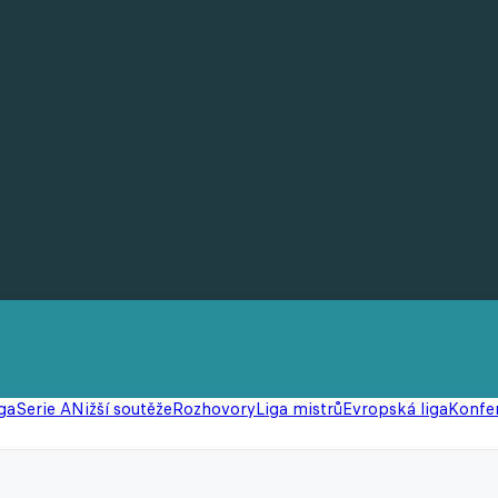
ga
Serie A
Nižší soutěže
Rozhovory
Liga mistrů
Evropská liga
Konfer