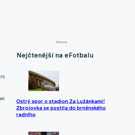
Reklama
Nejčtenější na eFotbalu
řit
tak
Ostrý spor o stadion Za Lužánkami!
Zbrojovka se pustila do brněnského
radního