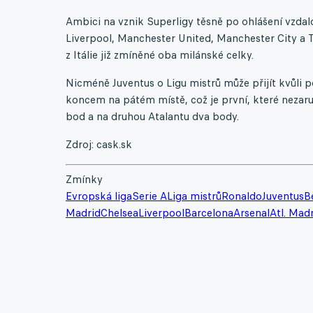
Ambici na vznik Superligy těsně po ohlášení vzdal
Liverpool, Manchester United, Manchester City a 
z Itálie již zmíněné oba milánské celky.
Nicméně Juventus o Ligu mistrů může přijít kvůli po
koncem na pátém místě, což je první, které nezaru
bod a na druhou Atalantu dva body.
Zdroj: cask.sk
Zmínky
Evropská liga
Serie A
Liga mistrů
Ronaldo
Juventus
B
Madrid
Chelsea
Liverpool
Barcelona
Arsenal
Atl. Mad