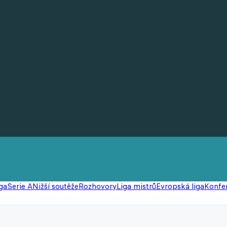
ga
Serie A
Nižší soutěže
Rozhovory
Liga mistrů
Evropská liga
Konfer