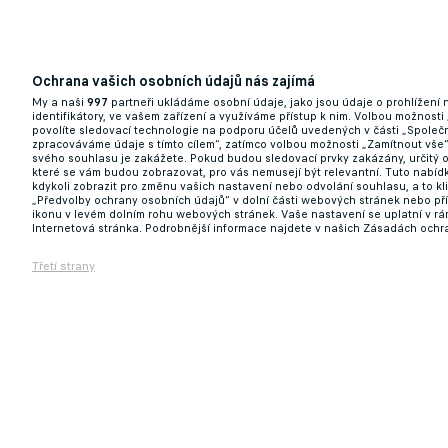
Ochrana vašich osobních údajů nás zajímá
My a naši
997
partneři ukládáme osobní údaje, jako jsou údaje o prohlížení
identifikátory, ve vašem zařízení a využíváme přístup k nim. Volbou možnosti
povolíte sledovací technologie na podporu účelů uvedených v části „Společn
zpracováváme údaje s tímto cílem“, zatímco volbou možnosti „Zamítnout vše
svého souhlasu je zakážete. Pokud budou sledovací prvky zakázány, určitý 
které se vám budou zobrazovat, pro vás nemusejí být relevantní. Tuto nabí
kdykoli zobrazit pro změnu vašich nastavení nebo odvolání souhlasu, a to k
„Předvolby ochrany osobních údajů“ v dolní části webových stránek nebo př
ikonu v levém dolním rohu webových stránek. Vaše nastavení se uplatní v r
Internetová stránka. Podrobnější informace najdete v našich Zásadách ochr
Třetí strany