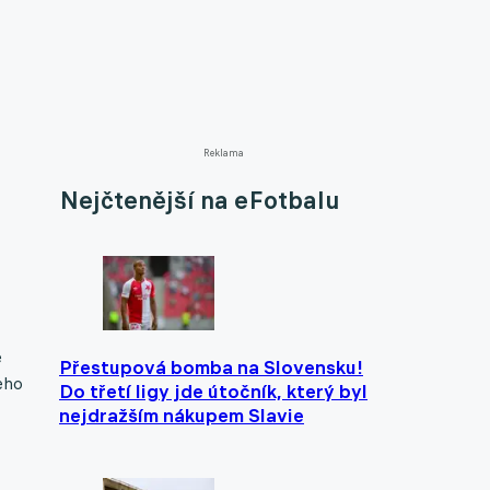
Reklama
Nejčtenější na eFotbalu
ě
Přestupová bomba na Slovensku!
leho
Do třetí ligy jde útočník, který byl
nejdražším nákupem Slavie