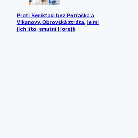
Proti Besiktasi bez Petráška a
Vlkanovy. Obrovská ztráta, je mi
jich líto, smutní Horejš