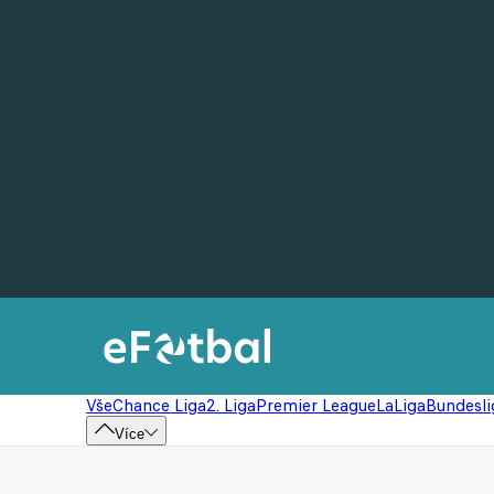
Vše
Chance Liga
2. Liga
Premier League
LaLiga
Bundesli
Více