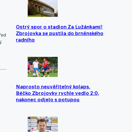
Ostrý spor o stadion Za Lužánkami!
Zbrojovka se pustila do brněnského
řed
radního
ý
Naprosto neuvěřitelný kolaps.
Béčko Zbrojovky rychle vedlo 2:0,
nakonec odjelo s potupou