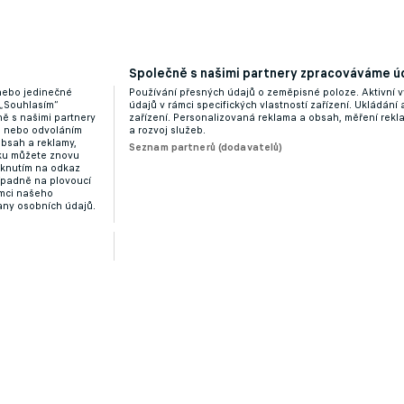
Společně s našimi partnery zpracováváme úd
 nebo jedinečné
Používání přesných údajů o zeměpisné poloze. Aktivní v
 „Souhlasím“
údajů v rámci specifických vlastností zařízení. Ukládání 
ě s našimi partnery
zařízení. Personalizovaná reklama a obsah, měření rek
“ nebo odvoláním
a rozvoj služeb.
obsah a reklamy,
Seznam partnerů (dodavatelů)
dku můžete znovu
liknutím na odkaz
ípadně na plovoucí
ámci našeho
any osobních údajů.