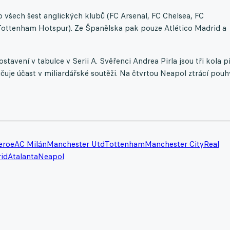
o všech šest anglických klubů (FC Arsenal, FC Chelsea, FC
Tottenham Hotspur). Ze Španělska pak pouze Atlético Madrid a
stavení v tabulce v Serii A. Svěřenci Andrea Pirla jsou tři kola p
čuje účast v miliardářské soutěži. Na čtvrtou Neapol ztrácí pouh
eroe
AC Milán
Manchester Utd
Tottenham
Manchester City
Real
rid
Atalanta
Neapol