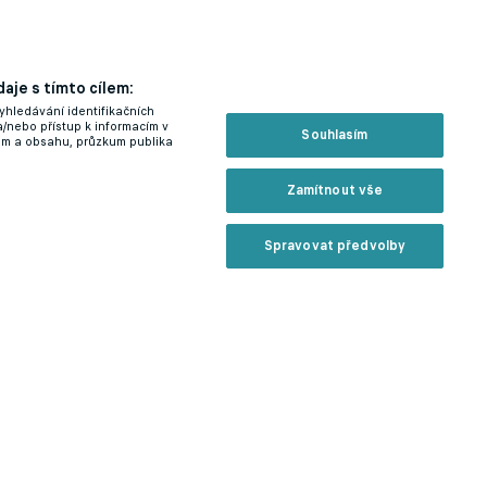
aje s tímto cílem:
yhledávání identifikačních
a/nebo přístup k informacím v
Souhlasím
lam a obsahu, průzkum publika
Zamítnout vše
Spravovat předvolby