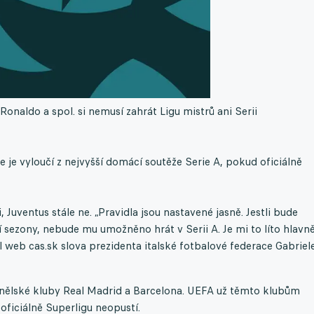
Ronaldo a spol. si nemusí zahrát Ligu mistrů ani Serii
e je vyloučí z nejvyšší domácí soutěže Serie A, pokud oficiálně
, Juventus stále ne. „Pravidla jsou nastavené jasně. Jestli bude
í sezony, nebude mu umožněno hrát v Serii A. Je mi to líto hlavn
al web cas.sk slova prezidenta italské fotbalové federace Gabrie
anělské kluby Real Madrid a Barcelona. UEFA už těmto klubům
 oficiálně Superligu neopustí.