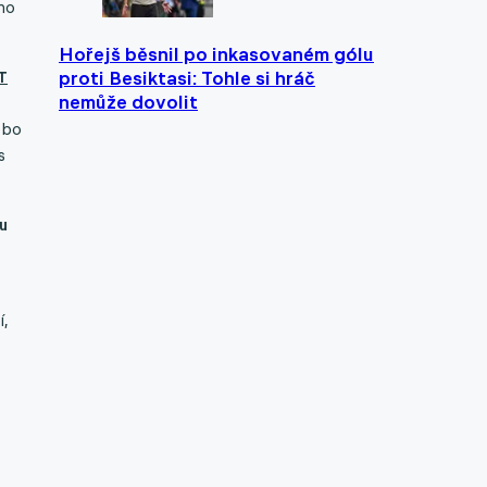
ho
Hořejš běsnil po inkasovaném gólu
T
proti Besiktasi: Tohle si hráč
nemůže dovolit
bo
s
u
í,