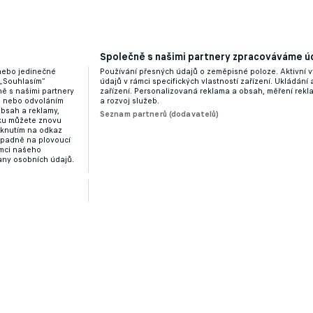
Společně s našimi partnery zpracováváme úd
 nebo jedinečné
Používání přesných údajů o zeměpisné poloze. Aktivní v
 „Souhlasím“
údajů v rámci specifických vlastností zařízení. Ukládání 
ě s našimi partnery
zařízení. Personalizovaná reklama a obsah, měření rek
“ nebo odvoláním
a rozvoj služeb.
obsah a reklamy,
Seznam partnerů (dodavatelů)
dku můžete znovu
liknutím na odkaz
ípadně na plovoucí
ámci našeho
any osobních údajů.