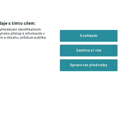
aje s tímto cílem:
yhledávání identifikačních
a/nebo přístup k informacím v
Souhlasím
lam a obsahu, průzkum publika
Zamítnout vše
Spravovat předvolby