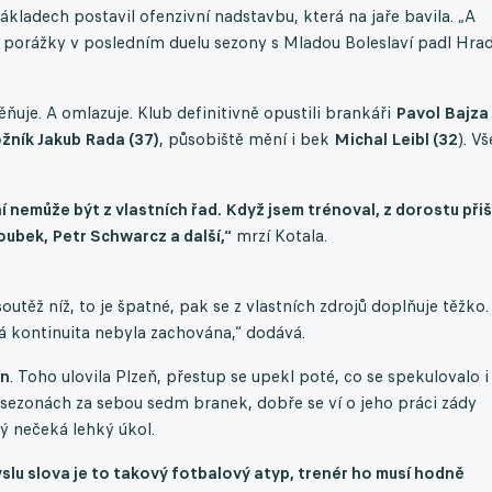
kladech postavil ofenzivní nadstavbu, která na jaře bavila. „A
ě porážky v posledním duelu sezony s Mladou Boleslaví padl Hra
ňuje. A omlazuje. Klub definitivně opustili brankáři
Pavol Bajza
ožník Jakub Rada (37)
, působiště mění i bek
Michal Leibl (32
). V
í nemůže být z vlastních řad. Když jsem trénoval, z dorostu přiš
ubek, Petr Schwarcz a další,“
mrzí Kotala.
outěž níž, to je špatné, pak se z vlastních zdrojů doplňuje těžko.
á kontinuita nebyla zachována,“ dodává.
ín
. Toho ulovila Plzeň, přestup se upekl poté, co se spekulovalo i
u sezonách za sebou sedm branek, dobře se ví o jeho práci zády
rý nečeká lehký úkol.
lu slova je to takový fotbalový atyp, trenér ho musí hodně