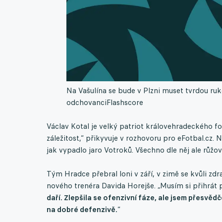
Na Vašulína se bude v Plzni muset tvrdou ruk
odchovanci
Flashscore
Václav Kotal je velký patriot královehradeckého fot
záležitost,“ přikyvuje v rozhovoru pro eFotbal.cz. 
jak vypadlo jaro Votroků. Všechno dle něj ale růžov
Tým Hradce přebral loni v září, v zimě se kvůli zdr
nového trenéra Davida Horejše. „Musím si přihrát p
daří. Zlepšila se ofenzivní fáze, ale jsem přesvě
na dobré defenzivě.
“