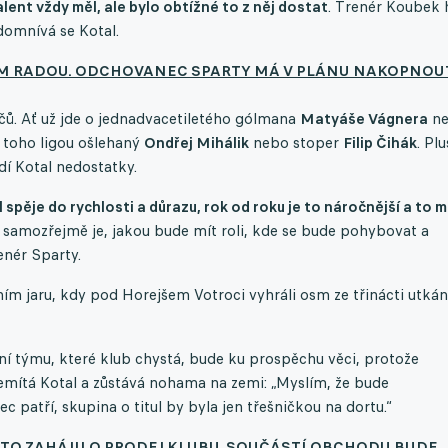
alent vždy měl, ale bylo obtížné to z něj dostat
. Trenér Koubek 
 domnívá se Kotal.
EM RADOU. ODCHOVANEC SPARTY MÁ V PLÁNU NAKOPNOU
ů. Ať už jde o jednadvacetiletého gólmana
Matyáše Vágnera
ne
 toho ligou ošlehaný
Ondřej Mihálik
nebo stoper
Filip Čihák
. Plu
dí Kotal nedostatky.
ěje do rychlosti a důrazu, rok od roku je to náročnější a to m
 samozřejmě je, jakou bude mít roli, kde se bude pohybovat a
enér Sparty.
ím jaru, kdy pod Horejšem Votroci vyhráli osm ze třinácti utkán
ění týmu, které klub chystá, bude ku prospěchu věci, protože
emítá Kotal a zůstává nohama na zemi: „Myslím, že bude
patří, skupina o titul by byla jen třešničkou na dortu.“
STO ZAHÁJILO PRODEJ KLUBU. SOUČÁSTÍ OBCHODU BUDE