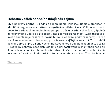
Ochrana vašich osobních údajů nás zajímá
My a naši
999
partneři ukládáme osobní údaje, jako jsou údaje o prohlížení
identifikátory, ve vašem zařízení a využíváme přístup k nim. Volbou možnosti
povolíte sledovací technologie na podporu účelů uvedených v části „Společn
zpracováváme údaje s tímto cílem“, zatímco volbou možnosti „Zamítnout vše
svého souhlasu je zakážete. Pokud budou sledovací prvky zakázány, určitý 
které se vám budou zobrazovat, pro vás nemusejí být relevantní. Tuto nabí
kdykoli zobrazit pro změnu vašich nastavení nebo odvolání souhlasu, a to k
„Předvolby ochrany osobních údajů“ v dolní části webových stránek nebo př
ikonu v levém dolním rohu webových stránek. Vaše nastavení se uplatní v r
Internetová stránka. Podrobnější informace najdete v našich Zásadách ochr
Třetí strany