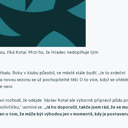
ou, říká Kotal. Mrzí ho, že Hradec nedoplňuje tým
balu. Roky v klubu působil, ve městě stále bydlí. „Je to srdeční
Na novou sezonu se už pochopitelně těší. O to více, když se ohléd
é není.
aví rozhodl, že odejde. Václav Kotal ale výborně připravil půdu p
olívčičku,“ usmívá se.
„Já ho doporučil, takže jsem rád, že se mu
dčen o tom, že může být výhodou jen v momentě, kdy je postaven