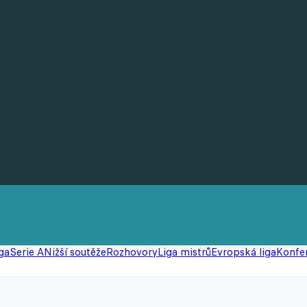
ga
Serie A
Nižší soutěže
Rozhovory
Liga mistrů
Evropská liga
Konfer