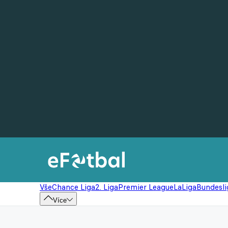
Vše
Chance Liga
2. Liga
Premier League
LaLiga
Bundesli
Více