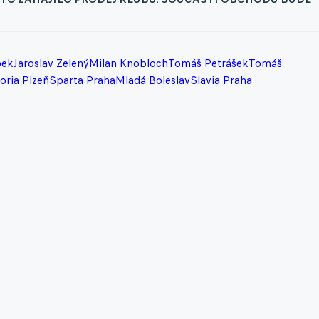
bek
Jaroslav Zelený
Milan Knobloch
Tomáš Petrášek
Tomáš
oria Plzeň
Sparta Praha
Mladá Boleslav
Slavia Praha