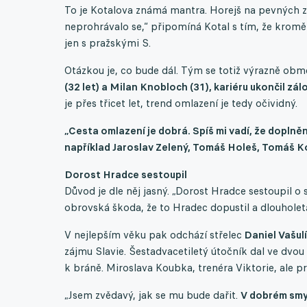
To je Kotalova známá mantra. Horejš na pevných zá
neprohrávalo se,“ připomíná Kotal s tím, že krom
jen s pražskými S.
Otázkou je, co bude dál. Tým se totiž výrazně obmě
(32 let) a Milan Knobloch (31), kariéru ukončil zál
je přes třicet let, trend omlazení je tedy očividný.
„Cesta omlazení je dobrá. Spíš mi vadí, že doplněn
například Jaroslav Zelený, Tomáš Holeš, Tomáš Ko
Dorost Hradce sestoupil
Důvod je dle něj jasný. „Dorost Hradce sestoupil o s
obrovská škoda, že to Hradec dopustil a dlouholet
V nejlepším věku pak odchází střelec
Daniel Vašul
zájmu Slavie. Šestadvacetiletý útočník dal ve dvo
k bráně. Miroslava Koubka, trenéra Viktorie, ale p
„Jsem zvědavý, jak se mu bude dařit.
V dobrém smys