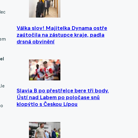
dec
Válka slov! Majitelka Dynama ostře
zaútočila na zástupce kraje, padla
šem
drsná obvinění
el
 Je
Slavia B po přestřelce bere tři body.
Ústí nad Labem po poločase snů
klopýtlo s Českou Lípou
 o