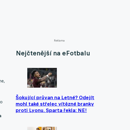
Reklama
Nejčtenější na eFotbalu
ne,
Šokující průvan na Letné? Odejít
ro
mohl také střelec vítězné branky
proti Lyonu. Sparta řekla: NE!
a