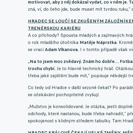
motivovat, aby z něj dokázal vydat, co v něm je. T
zná, ví, do čeho jde, bude muset mít tvrdou ruku,“
HRADEC SE LOUČÍ SE ZKUŠENÝM ZÁLOŽNÍK
TRENÉRSKOU KARIÉRU
A co příchody? Spousta mladých a zajímavých hráč
o rok mladšího útočníka
Matěje Náprstka
. Kromě
se vrací
Adam Vlkanova.
I v tomto případě však vi
„Na to jsem moc zvědavý. Znám ho dobře… Fotbal sp
trochu chybí.
Je to hlavně technický hráč. Otázkou
třeba jaké zajištění bude mít,“ popisuje někdejší tr
Co tedy od Hradce v další sezoně čekat? Po parádn
se očekávání pochopitelně zvyšují.
„Mužstvo je konsolidované. Je otázka, jestli dopln
odchody, které nastanou, bude třeba nahradit,“ př
spokojenost s klidným středem tabulky. Tam Hradec 
HRADEC KRÁLOVÉ ČEKAJÍ VELKÉ ZMĚNY, MĚ