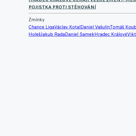
POJISTKA PROTI STĚHOVÁNÍ
Zmínky
Chance Liga
Václav Kotal
Daniel Vašulín
Tomáš Kou
Holeš
Jakub Rada
Daniel Samek
Hradec Králové
Vikt