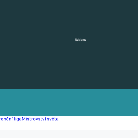
Reklama
enční liga
Mistrovství světa