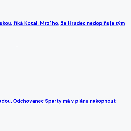
ukou, říká Kotal. Mrzí ho, že Hradec nedoplňuje tým
Radou. Odchovanec Sparty má v plánu nakopnout