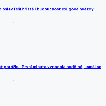
to oslav řeší hřiště i budoucnost exligové hvězdy
t porážku. První minuta vypadala nadějně, usmál se