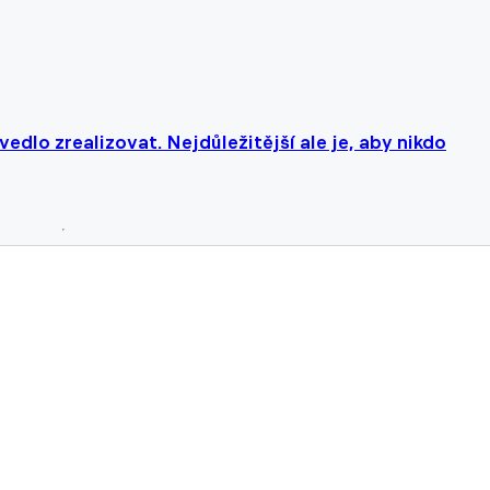
edlo zrealizovat. Nejdůležitější ale je, aby nikdo
i. Kapitán Hradce si podle Saboua zaslouží zahrát v n