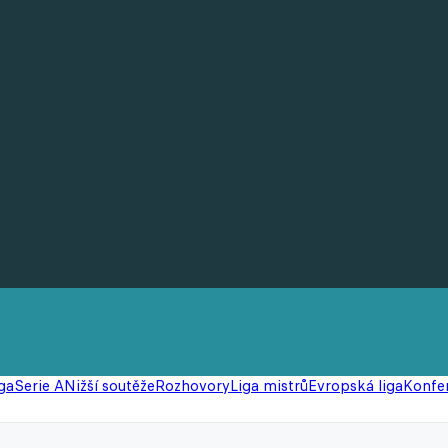
ga
Serie A
Nižší soutěže
Rozhovory
Liga mistrů
Evropská liga
Konfer