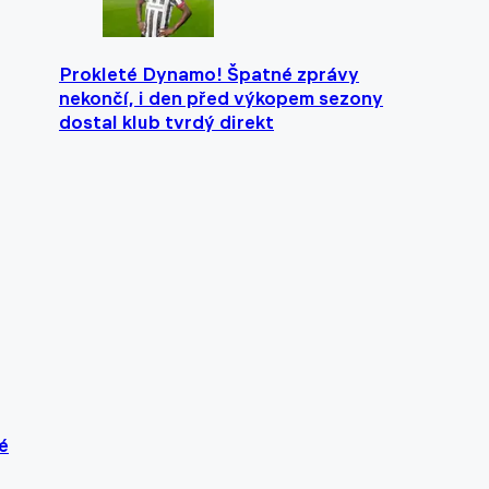
Prokleté Dynamo! Špatné zprávy
nekončí, i den před výkopem sezony
dostal klub tvrdý direkt
é