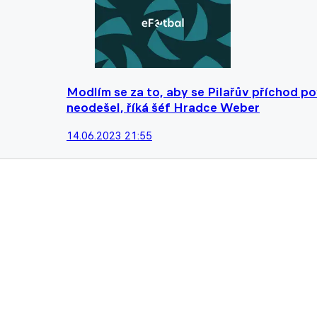
Modlím se za to, aby se Pilařův příchod pov
neodešel, říká šéf Hradce Weber
14.06.2023 21:55
Velký milník "votroků" neunikne ani Radov
aréně