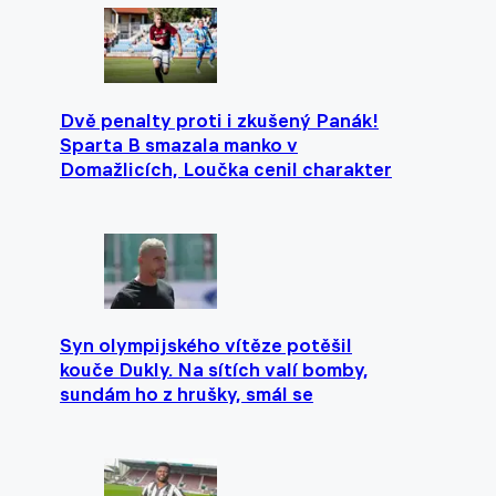
Dvě penalty proti i zkušený Panák!
Sparta B smazala manko v
Domažlicích, Loučka cenil charakter
Syn olympijského vítěze potěšil
kouče Dukly. Na sítích valí bomby,
sundám ho z hrušky, smál se