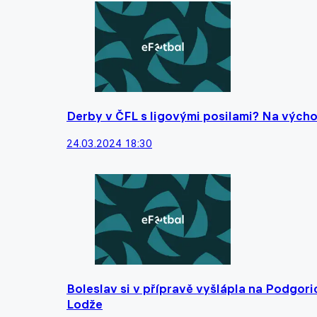
Derby v ČFL s ligovými posilami? Na výcho
24.03.2024 18:30
Boleslav si v přípravě vyšlápla na Podgori
Lodže