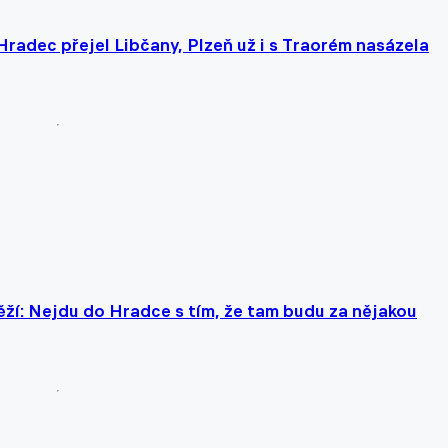
radec přejel Libčany, Plzeň už i s Traorém nasázela
věží: Nejdu do Hradce s tím, že tam budu za nějakou