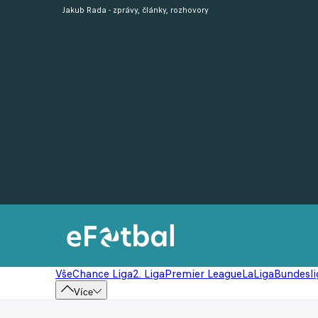
Jakub Rada - zprávy, články, rozhovory
Vše
Chance Liga
2. Liga
Premier League
LaLiga
Bundesli
Více