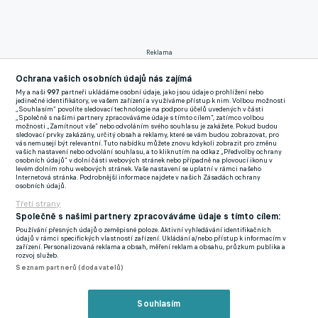
Reklama
Před středečním startem Bergama ve finále Evropské ligy proti
Ochrana vašich osobních údajů nás zajímá
Leverkusenu je už jisté, že jeho vítěz si zajistí účast v Lize mistrů
My a naši
997
partneři ukládáme osobní údaje, jako jsou údaje o prohlížení nebo
jedinečné identifikátory, ve vašem zařízení a využíváme přístup k nim. Volbou možnosti
i z domácí soutěže. Slavia by podle aktuálního nasazení měla
„Souhlasím“ povolíte sledovací technologie na podporu účelů uvedených v části
„Společně s našimi partnery zpracováváme údaje s tímto cílem“, zatímco volbou
začít ve 2. předkole nemistrovské části Ligy mistrů. Pokud však
možnosti „Zamítnout vše“ nebo odvoláním svého souhlasu je zakážete. Pokud budou
sledovací prvky zakázány, určitý obsah a reklamy, které se vám budou zobrazovat, pro
Atalanta obsadí v konečné tabulce Serie A nejhůře čtvrté místo,
vás nemusejí být relevantní. Tuto nabídku můžete znovu kdykoli zobrazit pro změnu
vašich nastavení nebo odvolání souhlasu, a to kliknutím na odkaz „Předvolby ochrany
posune se Slavia do 3. předkola elitní soutěže. Z týmů, které se
osobních údajů“ v dolní části webových stránek nebo případně na plovoucí ikonu v
levém dolním rohu webových stránek. Vaše nastavení se uplatní v rámci našeho
kvalifikovaly do druhého předkola, má nejlepší koeficient. Pátá
Internetová stránka. Podrobnější informace najdete v našich Zásadách ochrany
osobních údajů.
Atalanta dva zápasy před koncem ztrácí v italské lize shodně
Třetí strany
bod na třetí Boloňu i čtvrtý Juventus.
Společně s našimi partnery zpracováváme údaje s tímto cílem:
Používání přesných údajů o zeměpisné poloze. Aktivní vyhledávání identifikačních
Trenér Atalanty Gasperini kvůli trestu za žluté karty sledoval
údajů v rámci specifických vlastností zařízení. Ukládání a/nebo přístup k informacím v
zařízení. Personalizovaná reklama a obsah, měření reklam a obsahu, průzkum publika a
zápas jen z tribuny a ve druhém poločase viděl góly svého týmu,
rozvoj služeb.
o které se postarali De Ketelaere a Scamacca. Belgičan se v lize
Seznam partnerů (dodavatelů)
v této sezoně trefil podesáté, italský útočník má ještě o jeden
zápis více.
Souhlasím