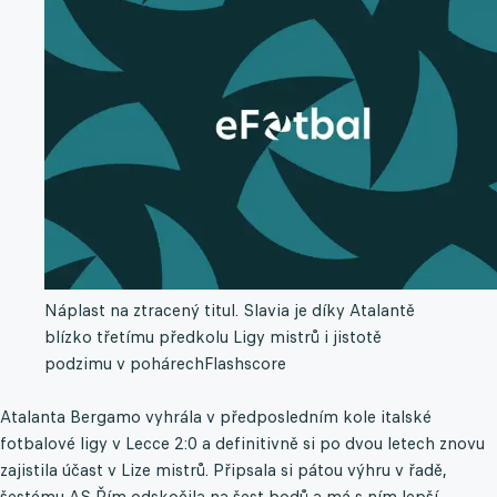
Náplast na ztracený titul. Slavia je díky Atalantě
blízko třetímu předkolu Ligy mistrů i jistotě
podzimu v pohárech
Flashscore
Atalanta Bergamo vyhrála v předposledním kole italské
fotbalové ligy v Lecce 2:0 a definitivně si po dvou letech znovu
zajistila účast v Lize mistrů. Připsala si pátou výhru v řadě,
šestému AS Řím odskočila na šest bodů a má s ním lepší