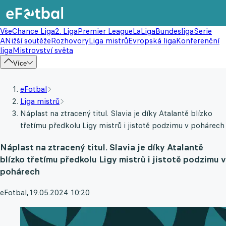
Vše
Chance Liga
2. Liga
Premier League
LaLiga
Bundesliga
Serie
A
Nižší soutěže
Rozhovory
Liga mistrů
Evropská liga
Konferenční
liga
Mistrovství světa
Více
eFotbal
Liga mistrů
Náplast na ztracený titul. Slavia je díky Atalantě blízko
třetímu předkolu Ligy mistrů i jistotě podzimu v pohárech
Náplast na ztracený titul. Slavia je díky Atalantě
blízko třetímu předkolu Ligy mistrů i jistotě podzimu v
pohárech
eFotbal
,
19.05.2024 10:20