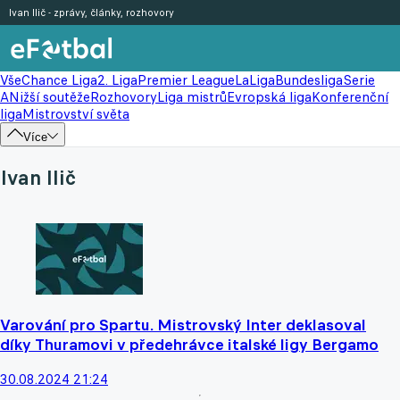
Ivan Ilič - zprávy, články, rozhovory
Vše
Chance Liga
2. Liga
Premier League
LaLiga
Bundesliga
Serie
A
Nižší soutěže
Rozhovory
Liga mistrů
Evropská liga
Konferenční
liga
Mistrovství světa
Více
Ivan Ilič
Varování pro Spartu. Mistrovský Inter deklasoval
díky Thuramovi v předehrávce italské ligy Bergamo
30.08.2024 21:24