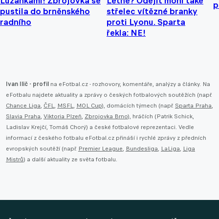
Lužánkami! Zbrojovka se
Letné? Odejít mohl také
p
pustila do brněnského
střelec vítězné branky
radního
proti Lyonu. Sparta
řekla: NE!
Ivan Ilič - profil
na eFotbal.cz - rozhovory, komentáře, analýzy a články. Na
eFotbalu najdete aktuality a zprávy o českých fotbalových soutěžích (např.
Chance Liga
,
ČFL
,
MSFL
,
MOL Cup
), domácích týmech (např.
Sparta Praha
,
Slavia Praha
,
Viktoria Plzeň
,
Zbrojovka Brno
), hráčích (Patrik Schick,
Ladislav Krejčí, Tomáš Chorý) a české fotbalové reprezentaci. Vedle
informací z českého fotbalu eFotbal.cz přináší i rychlé zprávy z předních
evropských soutěží (např.
Premier League
,
Bundesliga
,
LaLiga
,
Liga
Mistrů
) a další aktuality ze světa fotbalu.