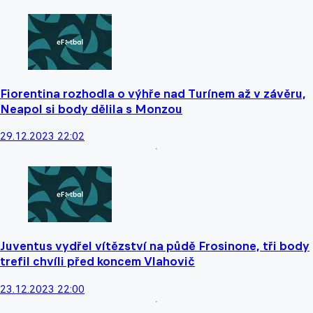
Fiorentina rozhodla o výhře nad Turínem až v závěru,
Neapol si body dělila s Monzou
29.12.2023 22:02
Juventus vydřel vítězství na půdě Frosinone, tři body
trefil chvíli před koncem Vlahovič
23.12.2023 22:00