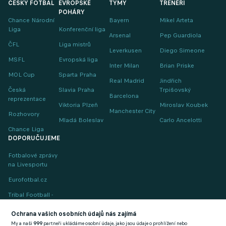
ČESKÝ FOTBAL
EVROPSKÉ
TÝMY
TRENÉŘI
POHÁRY
Chance Národní
Bayern
Mikel Arteta
Liga
Konferenční liga
Arsenal
Pep Guardiola
ČFL
Liga mistrů
Leverkusen
Diego Simeone
MSFL
Evropská liga
Inter Milan
Brian Priske
MOL Cup
Sparta Praha
Real Madrid
Jindřich
Česká
Slavia Praha
Trpišovský
Barcelona
reprezentace
Viktoria Plzeň
Miroslav Koubek
Manchester City
Rozhovory
Mladá Boleslav
Carlo Ancelotti
Chance Liga
DOPORUČUJEME
Fotbalové zprávy
na Livesportu
Eurofotbal.cz
Tribal Football -
Football News
(EN)
Ochrana vašich osobních údajů nás zajímá
My a naši
999
partneři ukládáme osobní údaje, jako jsou údaje o prohlížení nebo