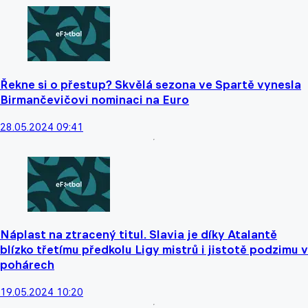
Řekne si o přestup? Skvělá sezona ve Spartě vynesla
Birmančevičovi nominaci na Euro
28.05.2024 09:41
Náplast na ztracený titul. Slavia je díky Atalantě
blízko třetímu předkolu Ligy mistrů i jistotě podzimu v
pohárech
19.05.2024 10:20