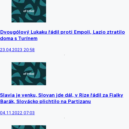
Dvougólový Lukaku řádil proti Empoli, Lazio ztratilo
doma s Turínem
23.04.2023 20:58
Slavia je venku, Slovan jde dál, v Rize řádil za Fialky
Barák, Slovácko plichtilo na Partizanu
04.11.2022 07:03