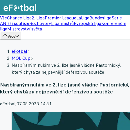
Vše
Chance Liga
2. Liga
Premier League
LaLiga
Bundesliga
Serie
A
Nižší soutěže
Rozhovory
Liga mistrů
Evropská liga
Konferenční
liga
Mistrovství světa
Více
eFotbal
MOL Cup
Nasbíraným nulám ve 2. lize jasně vládne Pastornický,
který chytá za nejpevnější defenzivou soutěže
Nasbíraným nulám ve 2. lize jasně vládne Pastornický,
který chytá za nejpevnější defenzivou soutěže
eFotbal
,
07.08.2023 14:31