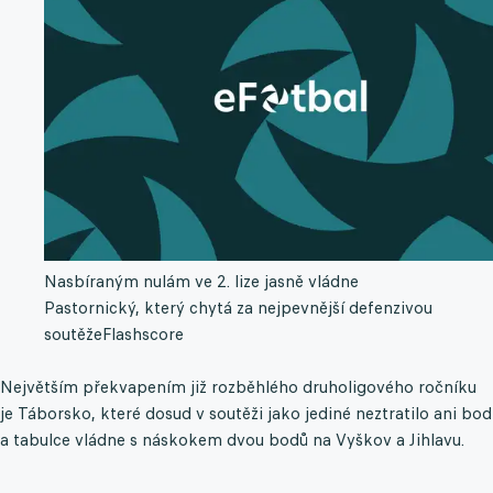
Nasbíraným nulám ve 2. lize jasně vládne
Pastornický, který chytá za nejpevnější defenzivou
soutěže
Flashscore
Největším překvapením již rozběhlého druholigového ročníku
je Táborsko, které dosud v soutěži jako jediné neztratilo ani bod
a tabulce vládne s náskokem dvou bodů na Vyškov a Jihlavu.