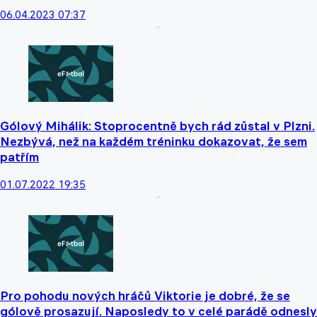
06.04.2023 07:37
Gólový Mihálik: Stoprocentně bych rád zůstal v Plzni.
Nezbývá, než na každém tréninku dokazovat, že sem
patřím
01.07.2022 19:35
Pro pohodu nových hráčů Viktorie je dobré, že se
gólově prosazují. Naposledy to v celé parádě odnesly