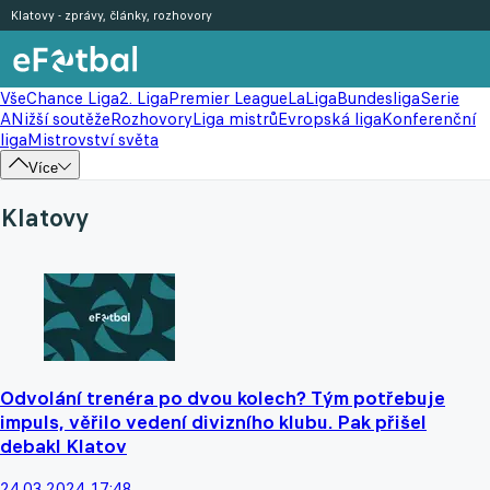
Klatovy - zprávy, články, rozhovory
Vše
Chance Liga
2. Liga
Premier League
LaLiga
Bundesliga
Serie
A
Nižší soutěže
Rozhovory
Liga mistrů
Evropská liga
Konferenční
liga
Mistrovství světa
Více
Klatovy
Odvolání trenéra po dvou kolech? Tým potřebuje
impuls, věřilo vedení divizního klubu. Pak přišel
debakl Klatov
24.03.2024 17:48