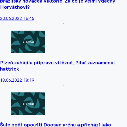
brazilský nováček Viktorie. Za co je velmi vděčný
Horváthovi?
20.06.2022 16:45
Plzeň zahájila přípravu vítězně, Pilař zaznamenal
hattrick
18.06.2022 18:19
Šulc opět opouští Doosan arénu a přichází jako