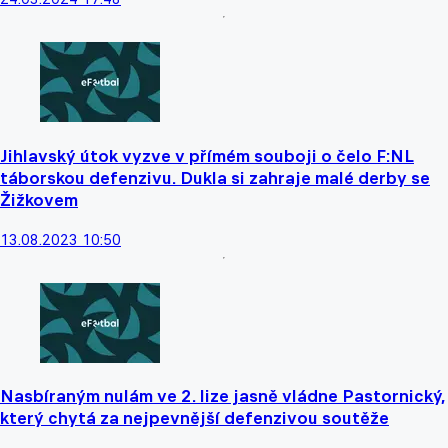
Jihlavský útok vyzve v přímém souboji o čelo F:NL
táborskou defenzivu. Dukla si zahraje malé derby se
Žižkovem
13.08.2023 10:50
Nasbíraným nulám ve 2. lize jasně vládne Pastornický,
který chytá za nejpevnější defenzivou soutěže