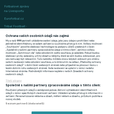
Fotbalové zprávy
na Livesportu
Eurofotbal.cz
Tribal Football -
Football News
(EN)
Ochrana vašich osobních údajů nás zajímá
My a naši
999
partneři ukládáme osobní údaje, jako jsou údaje o prohlížení nebo
FlashFutbal (SK)
jedinečné identifikátory, ve vašem zařízení a využíváme přístup k nim. Volbou možnosti
„Souhlasím“ povolíte sledovací technologie na podporu účelů uvedených v části
„Společně s našimi partnery zpracováváme údaje s tímto cílem“, zatímco volbou
Tenisportal.cz
možnosti „Zamítnout vše“ nebo odvoláním svého souhlasu je zakážete. Pokud budou
sledovací prvky zakázány, určitý obsah a reklamy, které se vám budou zobrazovat, pro
Tenisové zprávy
vás nemusejí být relevantní. Tuto nabídku můžete znovu kdykoli zobrazit pro změnu
vašich nastavení nebo odvolání souhlasu, a to kliknutím na odkaz „Předvolby ochrany
na Livesportu
osobních údajů“ v dolní části webových stránek nebo případně na plovoucí ikonu v
levém dolním rohu webových stránek. Vaše nastavení se uplatní v rámci našeho
Internetová stránka. Podrobnější informace najdete v našich Zásadách ochrany
osobních údajů.
Třetí strany
Společně s našimi partnery zpracováváme údaje s tímto cílem:
Používání přesných údajů o zeměpisné poloze. Aktivní vyhledávání identifikačních
Podmínky užití
GDPR a žurnalistika
údajů v rámci specifických vlastností zařízení. Ukládání a/nebo přístup k informacím v
zařízení. Personalizovaná reklama a obsah, měření reklam a obsahu, průzkum publika a
Zásady ochrany osobních údajů
Doporučené stránky
rozvoj služeb.
Seznam partnerů (dodavatelů)
Třetí strany
Tiráž