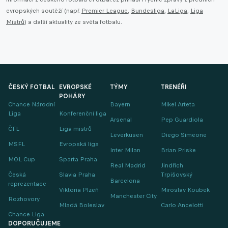
evropských soutěží (např.
Premier League
,
Bundesliga
,
LaLiga
,
Liga
Mistrů
) a další aktuality ze světa fotbalu.
ČESKÝ FOTBAL
EVROPSKÉ
TÝMY
TRENÉŘI
POHÁRY
Chance Národní
Bayern
Mikel Arteta
Liga
Konferenční liga
Arsenal
Pep Guardiola
ČFL
Liga mistrů
Leverkusen
Diego Simeone
MSFL
Evropská liga
Inter Milan
Brian Priske
MOL Cup
Sparta Praha
Real Madrid
Jindřich
Česká
Slavia Praha
Trpišovský
Barcelona
reprezentace
Viktoria Plzeň
Miroslav Koubek
Manchester City
Rozhovory
Mladá Boleslav
Carlo Ancelotti
Chance Liga
DOPORUČUJEME