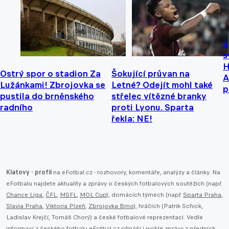
S
s
H
Ostrý spor o stadion Za
Šokující průvan na
A
Lužánkami! Zbrojovka se
Letné? Odejít mohl také
p
pustila do brněnského
střelec vítězné branky
radního
proti Lyonu. Sparta
řekla: NE!
Klatovy - profil
na eFotbal.cz - rozhovory, komentáře, analýzy a články. Na
eFotbalu najdete aktuality a zprávy o českých fotbalových soutěžích (např.
Chance Liga
,
ČFL
,
MSFL
,
MOL Cup
), domácích týmech (např.
Sparta Praha
,
Slavia Praha
,
Viktoria Plzeň
,
Zbrojovka Brno
), hráčích (Patrik Schick,
Ladislav Krejčí, Tomáš Chorý) a české fotbalové reprezentaci. Vedle
informací z českého fotbalu eFotbal.cz přináší i rychlé zprávy z předních