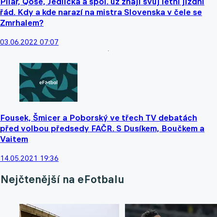
Pilař, Qose, Jedlička a spol. už znají svůj letní jízdní
řád. Kdy a kde narazí na mistra Slovenska v čele se
Zmrhalem?
03.06.2022 07:07
Fousek, Šmicer a Poborský ve třech TV debatách
před volbou předsedy FAČR. S Dusíkem, Boučkem a
Vaitem
14.05.2021 19:36
Nejčtenější na eFotbalu