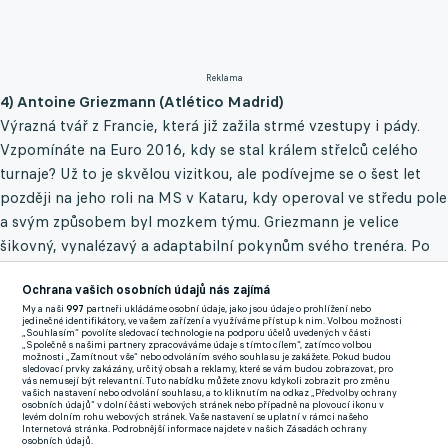
Reklama
4) Antoine Griezmann (Atlético Madrid)
Výrazná tvář z Francie, která již zažila strmé vzestupy i pády.
Vzpomínáte na Euro 2016, kdy se stal králem střelců celého
turnaje? Už to je skvělou vizitkou, ale podívejme se o šest let
později na jeho roli na MS v Kataru, kdy operoval ve středu pole
a svým způsobem byl mozkem týmu. Griezmann je velice
šikovný, vynalézavý a adaptabilní pokynům svého trenéra. Po
nepříliš oslnivé anabázi v Barceloně je zpět v Madridu a svou
Ochrana vašich osobních údajů nás zajímá
klubovou herní pohodu si přenáší do národních barev.
My a naši
997
partneři ukládáme osobní údaje, jako jsou údaje o prohlížení nebo
jedinečné identifikátory, ve vašem zařízení a využíváme přístup k nim. Volbou možnosti
Foto: Francouzská fotbalová reprezentace
„Souhlasím“ povolíte sledovací technologie na podporu účelů uvedených v části
„Společně s našimi partnery zpracováváme údaje s tímto cílem“, zatímco volbou
možnosti „Zamítnout vše“ nebo odvoláním svého souhlasu je zakážete. Pokud budou
sledovací prvky zakázány, určitý obsah a reklamy, které se vám budou zobrazovat, pro
3) Olivier Giroud (AC Milán)
vás nemusejí být relevantní. Tuto nabídku můžete znovu kdykoli zobrazit pro změnu
vašich nastavení nebo odvolání souhlasu, a to kliknutím na odkaz „Předvolby ochrany
Podle občanského průkazu by se mohlo zdát, že má již sváv
osobních údajů“ v dolní části webových stránek nebo případně na plovoucí ikonu v
levém dolním rohu webových stránek. Vaše nastavení se uplatní v rámci našeho
nejlepší léta dávno za sebou, ale výkony v barvách Francie a
Internetová stránka. Podrobnější informace najdete v našich Zásadách ochrany
osobních údajů.
milánského AC to jednoznačně rozporují. V reprezentaci si drží