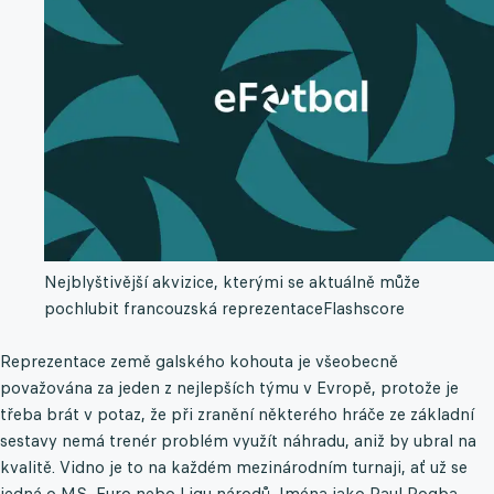
Nejblyštivější akvizice, kterými se aktuálně může
pochlubit francouzská reprezentace
Flashscore
Reprezentace země galského kohouta je všeobecně
považována za jeden z nejlepších týmu v Evropě, protože je
třeba brát v potaz, že při zranění některého hráče ze základní
sestavy nemá trenér problém využít náhradu, aniž by ubral na
kvalitě. Vidno je to na každém mezinárodním turnaji, ať už se
jedná o MS, Euro nebo Ligu národů. Jména jako Paul Pogba,