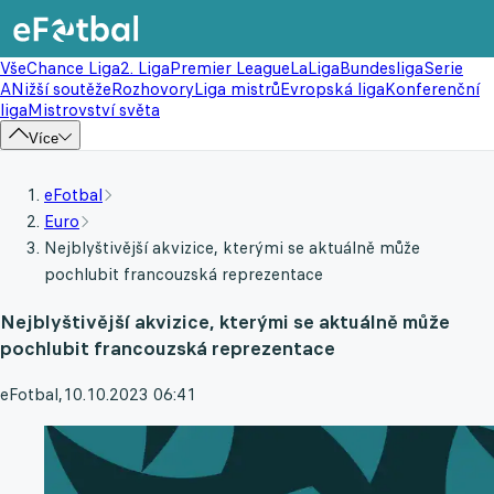
Vše
Chance Liga
2. Liga
Premier League
LaLiga
Bundesliga
Serie
A
Nižší soutěže
Rozhovory
Liga mistrů
Evropská liga
Konferenční
liga
Mistrovství světa
Více
eFotbal
Euro
Nejblyštivější akvizice, kterými se aktuálně může
pochlubit francouzská reprezentace
Nejblyštivější akvizice, kterými se aktuálně může
pochlubit francouzská reprezentace
eFotbal
,
10.10.2023 06:41