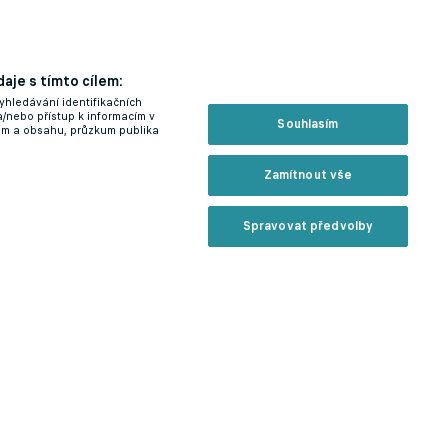
aje s tímto cílem:
yhledávání identifikačních
a/nebo přístup k informacím v
Souhlasím
lam a obsahu, průzkum publika
Zamítnout vše
Spravovat předvolby