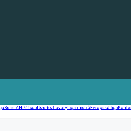
ga
Serie A
Nižší soutěže
Rozhovory
Liga mistrů
Evropská liga
Konfer