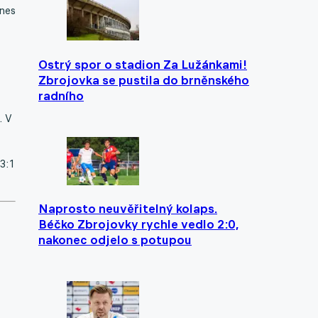
dnes
Ostrý spor o stadion Za Lužánkami!
Zbrojovka se pustila do brněnského
radního
. V
3:1
Naprosto neuvěřitelný kolaps.
Béčko Zbrojovky rychle vedlo 2:0,
nakonec odjelo s potupou