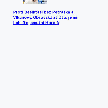
Proti Besiktasi bez Petráška a
Vlkanovy. Obrovská ztráta, je mi
jich líto, smutní Horejš