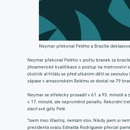
Neymar překonal Pelého a Brazílie deklasoval
Neymar překonal Pelého v počtu branek za brazil
jihoamerické kvalifikace o postup na mistrovství sv
útočník al-Hilálu se před utkáním dělil se zesnulo
zápase v amazonském Belému se dostal na 79 bra
Neymar se střelecky prosadil v 61. a 93. minutě a 
v 17. minutě, ale neproměnil penaltu. Rekordní tre
slavil své góly Pelé.
"Jsem moc šťastný, nemám slov. Nikdy jsem si nemy
prezidenta svazu Ednalda Rodriguese převzal pamětn