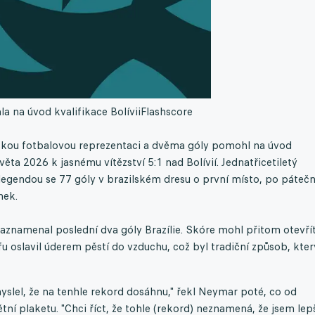
a na úvod kvalifikace Bolívii
Flashscore
skou fotbalovou reprezentaci a dvěma góly pomohl na úvod
ěta 2026 k jasnému vítězství 5:1 nad Bolívií. Jednatřicetiletý
u legendou se 77 góly v brazilském dresu o první místo, po páteč
nek.
zaznamenal poslední dva góly Brazílie. Skóre mohl přitom otevřít
fu oslavil úderem pěstí do vzduchu, což byl tradiční způsob, kte
slel, že na tenhle rekord dosáhnu," řekl Neymar poté, co od
í plaketu. "Chci říct, že tohle (rekord) neznamená, že jsem lep