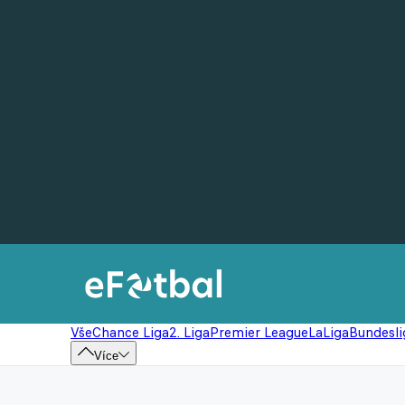
Vše
Chance Liga
2. Liga
Premier League
LaLiga
Bundesli
Více