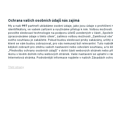
Ochrana vašich osobních údajů nás zajímá
My a naši
997
partneři ukládáme osobní údaje, jako jsou údaje o prohlížení
identifikátory, ve vašem zařízení a využíváme přístup k nim. Volbou možnosti
povolíte sledovací technologie na podporu účelů uvedených v části „Společn
zpracováváme údaje s tímto cílem“, zatímco volbou možnosti „Zamítnout vše
svého souhlasu je zakážete. Pokud budou sledovací prvky zakázány, určitý 
které se vám budou zobrazovat, pro vás nemusejí být relevantní. Tuto nabí
kdykoli zobrazit pro změnu vašich nastavení nebo odvolání souhlasu, a to k
„Předvolby ochrany osobních údajů“ v dolní části webových stránek nebo př
ikonu v levém dolním rohu webových stránek. Vaše nastavení se uplatní v r
Internetová stránka. Podrobnější informace najdete v našich Zásadách ochr
Třetí strany