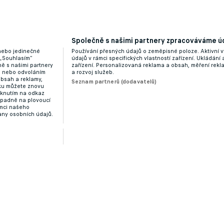
Společně s našimi partnery zpracováváme úd
 nebo jedinečné
Používání přesných údajů o zeměpisné poloze. Aktivní v
 „Souhlasím“
údajů v rámci specifických vlastností zařízení. Ukládání 
ě s našimi partnery
zařízení. Personalizovaná reklama a obsah, měření rek
“ nebo odvoláním
a rozvoj služeb.
obsah a reklamy,
Seznam partnerů (dodavatelů)
dku můžete znovu
liknutím na odkaz
ípadně na plovoucí
ámci našeho
any osobních údajů.