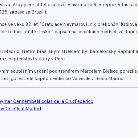
stva. Vždy jsem chtěl psát svůj vlastní příběh v reprezentaci a 
25. zápase za Brazílii.
nce ve věku 82 let. "Gratulace Neymarovi Jr. k překonání Králova
elé ti dnes určitě tleská!" napsali na sociálních médiích zástupci
u Madrid, třetím brazilským střelcem byl barcelonský Raphinha
ilci představí v úterý v Peru.
rvním soutěžním utkání pod trenérem Marcelem Bielsou porazila 
, třetí gól vstřelil kapitán Federico Valverde z Realu Madrid.
eymar Canhembe
Nicolas de la Cruz
Federico
ay
Chile
Real Madrid