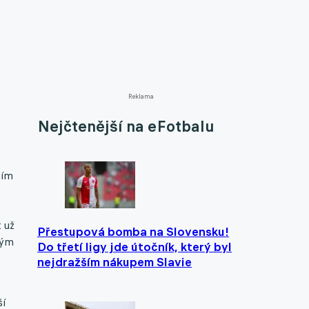
Reklama
Nejčtenější na eFotbalu
ním
 už
Přestupová bomba na Slovensku!
rým
Do třetí ligy jde útočník, který byl
nejdražším nákupem Slavie
ší