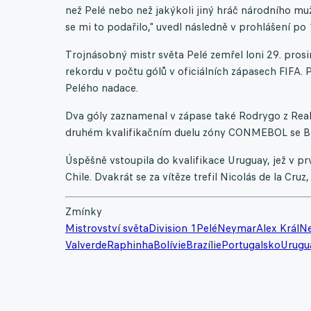
než Pelé nebo než jakýkoli jiný hráč národního muž
se mi to podařilo," uvedl následně v prohlášení po 1
Trojnásobný mistr světa Pelé zemřel loni 29. prosi
rekordu v počtu gólů v oficiálních zápasech FIFA. P
Pelého nadace.
Dva góly zaznamenal v zápase také Rodrygo z Real
druhém kvalifikačním duelu zóny CONMEBOL se Braz
Úspěšně vstoupila do kvalifikace Uruguay, jež v p
Chile. Dvakrát se za vítěze trefil Nicolás de la Cruz
Zmínky
Mistrovství světa
Division 1
Pelé
Neymar
Alex Král
N
Valverde
Raphinha
Bolívie
Brazílie
Portugalsko
Urugu