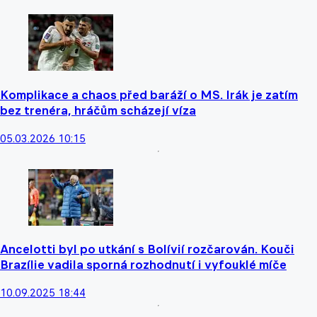
Komplikace a chaos před baráží o MS. Irák je zatím
bez trenéra, hráčům scházejí víza
05.03.2026 10:15
Ancelotti byl po utkání s Bolívií rozčarován. Kouči
Brazílie vadila sporná rozhodnutí i vyfouklé míče
10.09.2025 18:44