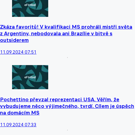
Zkáza favoritů! V kvalifikaci MS prohráli mistři světa
z Argentiny, nebodovala ani Brazílie v bitvě s
outsiderem
11.09.2024 07:51
Pochettino převzal reprezentaci USA. Věřím, že
vybudujeme něco výjimečného, tvrdí. Cílem je úspěch
na domácím MS
11.09.2024 07:33