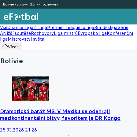
Bolívie - zprávy, články, rozhovory
Vše
Chance Liga
2. Liga
Premier League
LaLiga
Bundesliga
Serie
A
Nižší soutěže
Rozhovory
Liga mistrů
Evropská liga
Konferenční
liga
Mistrovství světa
Více
Bolívie
Dramatická baráž MS. V Mexiku se odehrají
mezikontinentální bitvy, favoritem je DR Kongo
25.03.2026 21:26