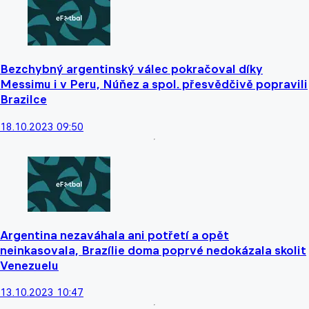
Bezchybný argentinský válec pokračoval díky
Messimu i v Peru, Núňez a spol. přesvědčivě popravili
Brazilce
18.10.2023 09:50
Argentina nezaváhala ani potřetí a opět
neinkasovala, Brazílie doma poprvé nedokázala skolit
Venezuelu
13.10.2023 10:47