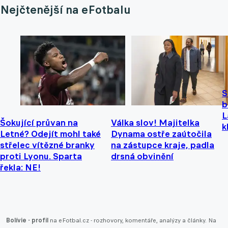
Nejčtenější na eFotbalu
S
b
L
Šokující průvan na
Válka slov! Majitelka
k
Letné? Odejít mohl také
Dynama ostře zaútočila
střelec vítězné branky
na zástupce kraje, padla
proti Lyonu. Sparta
drsná obvinění
řekla: NE!
Bolívie - profil
na eFotbal.cz - rozhovory, komentáře, analýzy a články. Na