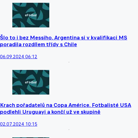
Šlo to i bez Messiho. Argentina si v kvalifikaci MS
poradila rozdílem třídy s Chile
06.09.2024 06:12
Krach pořadatelů na Copa Américe. Fotbalisté USA
podlehli Uruguayi a končí už ve skupině
02.07.2024 10:15