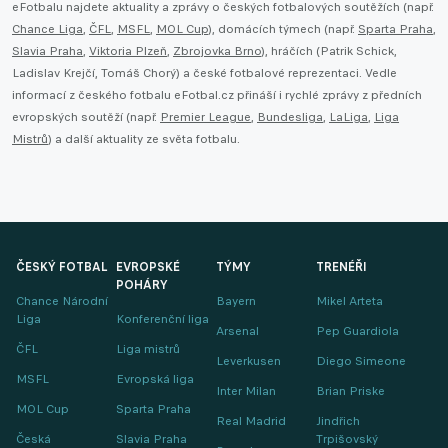
eFotbalu najdete aktuality a zprávy o českých fotbalových soutěžích (např.
Chance Liga
,
ČFL
,
MSFL
,
MOL Cup
), domácích týmech (např.
Sparta Praha
,
Slavia Praha
,
Viktoria Plzeň
,
Zbrojovka Brno
), hráčích (Patrik Schick,
Ladislav Krejčí, Tomáš Chorý) a české fotbalové reprezentaci. Vedle
informací z českého fotbalu eFotbal.cz přináší i rychlé zprávy z předních
evropských soutěží (např.
Premier League
,
Bundesliga
,
LaLiga
,
Liga
Mistrů
) a další aktuality ze světa fotbalu.
ČESKÝ FOTBAL
EVROPSKÉ
TÝMY
TRENÉŘI
POHÁRY
Chance Národní
Bayern
Mikel Arteta
Liga
Konferenční liga
Arsenal
Pep Guardiola
ČFL
Liga mistrů
Leverkusen
Diego Simeone
MSFL
Evropská liga
Inter Milan
Brian Priske
MOL Cup
Sparta Praha
Real Madrid
Jindřich
Česká
Slavia Praha
Trpišovský