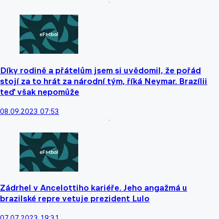
Díky rodině a přátelům jsem si uvědomil, že pořád
stojí za to hrát za národní tým, říká Neymar. Brazílii
teď však nepomůže
08.09.2023 07:53
Zádrhel v Ancelottiho kariéře. Jeho angažmá u
brazilské repre vetuje prezident Lulo
07.07.2023 19:31