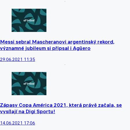
Messi sebral Mascheranovi argentinský rekord,
významné jubileum si připsal i Agüero
29.06.2021 11:35
Zápasy Copa América 2021, která právě začala, se
vysílají na Digi Sportu!
14.06.2021 17:06