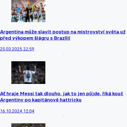
Argentina může slavit postup na mistrovství světa už
před výkopem šlágru s Brazílií
25.03.2025 22:59
Ať hraje Messi tak dlouho, jak to jen půjde, říká kouč
Argentiny po kapitánově hattricku
16.10.2024 12:04