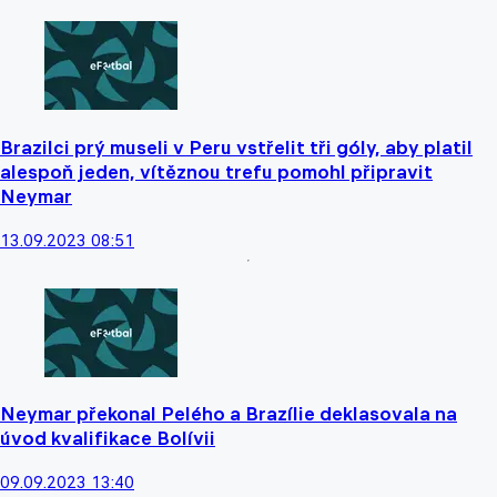
Brazilci prý museli v Peru vstřelit tři góly, aby platil
alespoň jeden, vítěznou trefu pomohl připravit
Neymar
13.09.2023 08:51
Neymar překonal Pelého a Brazílie deklasovala na
úvod kvalifikace Bolívii
09.09.2023 13:40