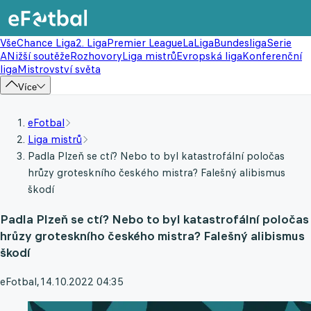
Vše
Chance Liga
2. Liga
Premier League
LaLiga
Bundesliga
Serie
A
Nižší soutěže
Rozhovory
Liga mistrů
Evropská liga
Konferenční
liga
Mistrovství světa
Více
eFotbal
Liga mistrů
Padla Plzeň se ctí? Nebo to byl katastrofální poločas
hrůzy groteskního českého mistra? Falešný alibismus
škodí
Padla Plzeň se ctí? Nebo to byl katastrofální poločas
hrůzy groteskního českého mistra? Falešný alibismus
škodí
eFotbal
,
14.10.2022 04:35