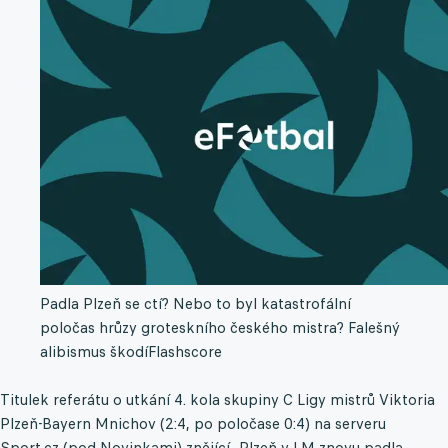
Padla Plzeň se ctí? Nebo to byl katastrofální
poločas hrůzy groteskního českého mistra? Falešný
alibismus škodí
Flashscore
Titulek referátu o utkání 4. kola skupiny C Ligy mistrů Viktoria
Plzeň-Bayern Mnichov (2:4, po poločase 0:4) na serveru
Sport.cz (pod Novinkami) znějící „Plzeň v LM znovu padla,