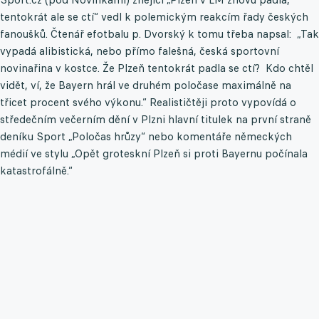
tentokrát ale se ctí“ vedl k polemickým reakcím řady českých
fanoušků. Čtenář efotbalu p. Dvorský k tomu třeba napsal: „Tak
vypadá alibistická, nebo přímo falešná, česká sportovní
novinařina v kostce. Že Plzeň tentokrát padla se ctí? Kdo chtěl
vidět, ví, že Bayern hrál ve druhém poločase maximálně na
třicet procent svého výkonu.“ Realističtěji proto vypovídá o
středečním večerním dění v Plzni hlavní titulek na první straně
deníku Sport „Poločas hrůzy“ nebo komentáře německých
médií ve stylu „Opět groteskní Plzeň si proti Bayernu počínala
katastrofálně.“