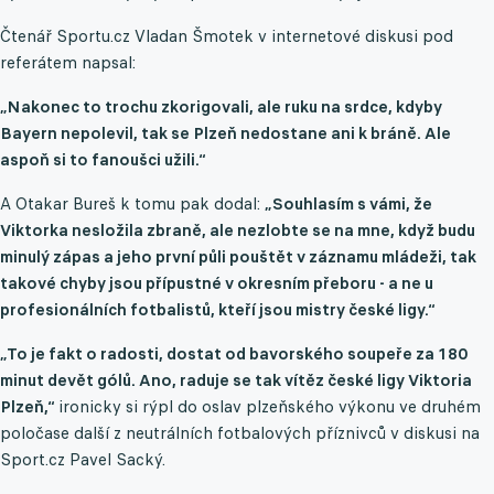
Čtenář Sportu.cz Vladan Šmotek v internetové diskusi pod
referátem napsal:
„Nakonec to trochu zkorigovali, ale ruku na srdce, kdyby
Bayern nepolevil, tak se Plzeň nedostane ani k bráně. Ale
aspoň si to fanoušci užili.“
A Otakar Bureš k tomu pak dodal:
„Souhlasím s vámi, že
Viktorka nesložila zbraně, ale nezlobte se na mne, když budu
minulý zápas a jeho první půli pouštět v záznamu mládeži, tak
takové chyby jsou přípustné v okresním přeboru - a ne u
profesionálních fotbalistů, kteří jsou mistry české ligy.“
„To je fakt o radosti, dostat od bavorského soupeře za 180
minut devět gólů. Ano, raduje se tak vítěz české ligy Viktoria
Plzeň,“
ironicky si rýpl do oslav plzeňského výkonu ve druhém
poločase další z neutrálních fotbalových příznivců v diskusi na
Sport.cz Pavel Sacký.