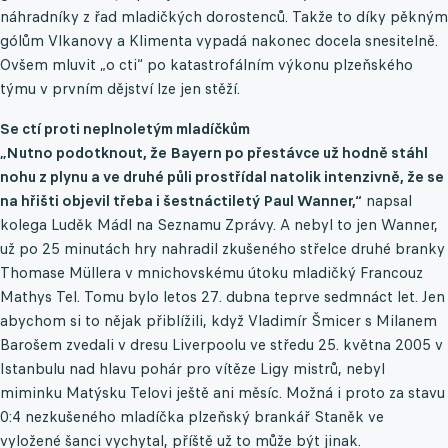
náhradníky z řad mladičkých dorostenců. Takže to díky pěkným
gólům Vlkanovy a Klimenta vypadá nakonec docela snesitelně.
Ovšem mluvit „o cti“ po katastrofálním výkonu plzeňského
týmu v prvním dějství lze jen stěží.
Se ctí proti neplnoletým mladíčkům
„Nutno podotknout, že Bayern po přestávce už hodně stáhl
nohu z plynu a ve druhé půli prostřídal natolik intenzivně, že se
na hřišti objevil třeba i šestnáctiletý Paul Wanner,“
napsal
kolega Luděk Mádl na Seznamu Zprávy. A nebyl to jen Wanner,
už po 25 minutách hry nahradil zkušeného střelce druhé branky
Thomase Müllera v mnichovskému útoku mladičký Francouz
Mathys Tel. Tomu bylo letos 27. dubna teprve sedmnáct let. Jen
abychom si to nějak přiblížili, když Vladimír Šmicer s Milanem
Barošem zvedali v dresu Liverpoolu ve středu 25. května 2005 v
Istanbulu nad hlavu pohár pro vítěze Ligy mistrů, nebyl
miminku Matýsku Telovi ještě ani měsíc. Možná i proto za stavu
0:4 nezkušeného mladíčka plzeňský brankář Staněk ve
vyložené šanci vychytal, příště už to může být jinak.