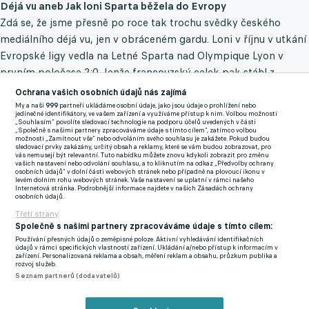
Déjá vu aneb Jak loni Sparta běžela do Evropy
Zdá se, že jsme přesně po roce tak trochu svědky českého
mediálního déjá vu, jen v obráceném gardu. Loni v říjnu v utkání
Evropské ligy vedla na Letné Sparta nad Olympique Lyon v
prvním poločase 2:0. Jenže francouzský celek pak stáhl z
trávníku své náhradníky, poslal na něj své opory a krátce před
Ochrana vašich osobních údajů nás zajímá
koncem utkání otočil výsledek na 4:2 ve svůj prospěch. V
My a naši
999
partneři ukládáme osobní údaje, jako jsou údaje o prohlížení nebo
jedinečné identifikátory, ve vašem zařízení a využíváme přístup k nim. Volbou možnosti
následujícím vydání deníku Sport, který patří stejně jako
„Souhlasím“ povolíte sledovací technologie na podporu účelů uvedených v části
„Společně s našimi partnery zpracováváme údaje s tímto cílem“, zatímco volbou
sparťanský klub Danielu Křetínskému, se ovšem objevil na
možnosti „Zamítnout vše“ nebo odvoláním svého souhlasu je zakážete. Pokud budou
sledovací prvky zakázány, určitý obsah a reklamy, které se vám budou zobrazovat, pro
první straně palcový titulek „
Sparta běží do Evropy“
doplněný
vás nemusejí být relevantní. Tuto nabídku můžete znovu kdykoli zobrazit pro změnu
vašich nastavení nebo odvolání souhlasu, a to kliknutím na odkaz „Předvolby ochrany
nadtitulkem „
Letenští proti Lyonu prokázali, že se mohou
osobních údajů“ v dolní části webových stránek nebo případně na plovoucí ikonu v
levém dolním rohu webových stránek. Vaše nastavení se uplatní v rámci našeho
měřit s elitními týmy.
Internetová stránka. Podrobnější informace najdete v našich Zásadách ochrany
osobních údajů.
Třetí strany
Ve dvoustránkové analýze jsme se pak mimo jiné dočetli,
Společně s našimi partnery zpracováváme údaje s tímto cílem:
že: „
Sparta se do Lyonu pustila s vervou. Na férovku.
Používání přesných údajů o zeměpisné poloze. Aktivní vyhledávání identifikačních
Zaskočení Francouzi, kteří měli hlavu možná ještě v hotelovém
údajů v rámci specifických vlastností zařízení. Ukládání a/nebo přístup k informacím v
zařízení. Personalizovaná reklama a obsah, měření reklam a obsahu, průzkum publika a
pokoji, místy nechápavě kroutili hlavou, co všechno Letenští
rozvoj služeb.
Seznam partnerů (dodavatelů)
dovedou. Pražané v prvním poločase dokázali skloubit faktory,
které jsou potřeba na mezinárodním poli k úspěchu: byli