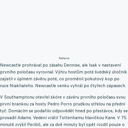
Reklama
Newcastle prohrával po zásahu Dennise, ale Isak v nastavení
prvního poločasu vyrovnal. Výhru hostům poté švédský útočník
zajistil v úplném závěru poté, co proměnil pokutový kop po
ruce Niakhateho. Newcastle venku vyhrál po čtyřech zápasech.
V Southamptonu otevřel skóre v závěru prvního poločasu svou
první brankou za hosty Pedro Porro prudkou střelou na přední
tyč. Domácím se podařilo odpovědět hned po přestávce, kdy se
prosadil Adams. Vedení vrátil Tottenhamu hlavičkou Kane. V 75.
minutě zvýšil Perišič, ale za dvě minuty byl opět rozdíl pouze o