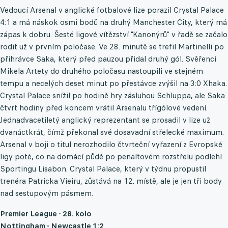
Vedoucí Arsenal v anglické fotbalové lize porazil Crystal Palace
4:1 a má náskok osmi bodů na druhý Manchester City, který má
zápas k dobru. Šesté ligové vítězství "Kanonýrů" v řadě se začalo
rodit už v prvním poločase. Ve 28. minutě se trefil Martinelli po
přihrávce Saka, který před pauzou přidal druhý gól. Svěřenci
Mikela Artety do druhého poločasu nastoupili ve stejném
tempu a necelých deset minut po přestávce zvýšil na 3:0 Xhaka.
Crystal Palace snížil po hodině hry zásluhou Schluppa, ale Saka
čtvrt hodiny před koncem vrátil Arsenalu třígólové vedení.
Jednadvacetiletý anglický reprezentant se prosadil v lize už
dvanáctkrát, čímž překonal své dosavadní střelecké maximum.
Arsenal v boji o titul nerozhodilo čtvrteční vyřazení z Evropské
ligy poté, co na domácí půdě po penaltovém rozstřelu podlehl
Sportingu Lisabon. Crystal Palace, který v týdnu propustil
trenéra Patricka Vieiru, zůstává na 12. místě, ale je jen tři body
nad sestupovým pásmem.
Premier League - 28. kolo
Nottingham - Newcastle 1:2