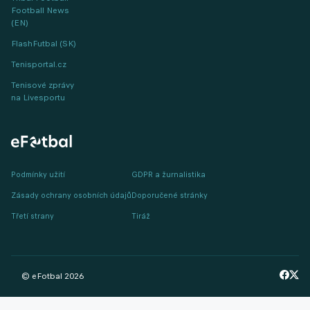
Football News
(EN)
FlashFutbal (SK)
Tenisportal.cz
Tenisové zprávy
na Livesportu
Podmínky užití
GDPR a žurnalistika
Zásady ochrany osobních údajů
Doporučené stránky
Třetí strany
Tiráž
© eFotbal
2026