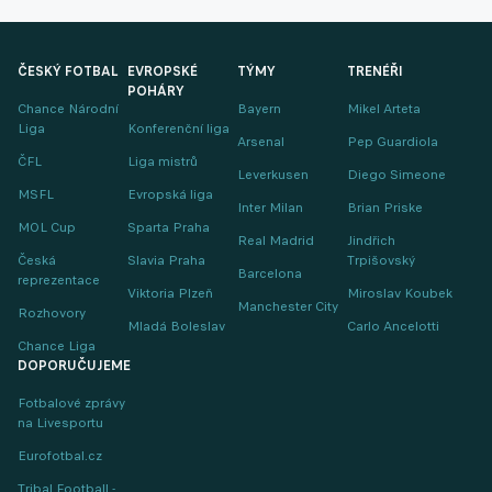
ČESKÝ FOTBAL
EVROPSKÉ
TÝMY
TRENÉŘI
POHÁRY
Chance Národní
Bayern
Mikel Arteta
Liga
Konferenční liga
Arsenal
Pep Guardiola
ČFL
Liga mistrů
Leverkusen
Diego Simeone
MSFL
Evropská liga
Inter Milan
Brian Priske
MOL Cup
Sparta Praha
Real Madrid
Jindřich
Česká
Slavia Praha
Trpišovský
Barcelona
reprezentace
Viktoria Plzeň
Miroslav Koubek
Manchester City
Rozhovory
Mladá Boleslav
Carlo Ancelotti
Chance Liga
DOPORUČUJEME
Fotbalové zprávy
na Livesportu
Eurofotbal.cz
Tribal Football -