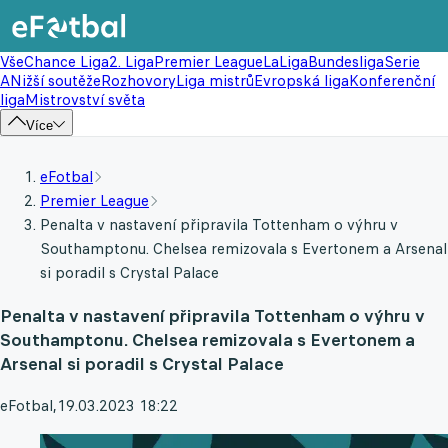
Vše
Chance Liga
2. Liga
Premier League
LaLiga
Bundesliga
Serie
A
Nižší soutěže
Rozhovory
Liga mistrů
Evropská liga
Konferenční
liga
Mistrovství světa
Více
eFotbal
Premier League
Penalta v nastavení připravila Tottenham o výhru v
Southamptonu. Chelsea remizovala s Evertonem a Arsenal
si poradil s Crystal Palace
Penalta v nastavení připravila Tottenham o výhru v
Southamptonu. Chelsea remizovala s Evertonem a
Arsenal si poradil s Crystal Palace
eFotbal
,
19.03.2023 18:22