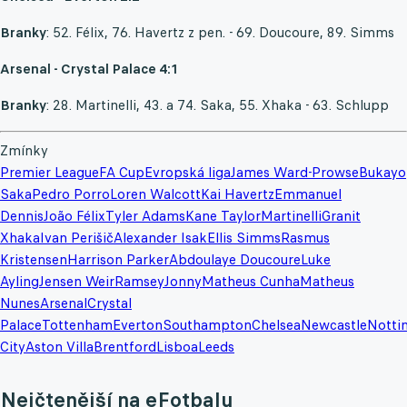
Branky
: 52. Félix, 76. Havertz z pen. - 69. Doucoure, 89. Simms
Arsenal - Crystal Palace 4:1
Branky
: 28. Martinelli, 43. a 74. Saka, 55. Xhaka - 63. Schlupp
Zmínky
Premier League
FA Cup
Evropská liga
James Ward-Prowse
Bukayo
Saka
Pedro Porro
Loren Walcott
Kai Havertz
Emmanuel
Dennis
João Félix
Tyler Adams
Kane Taylor
Martinelli
Granit
Xhaka
Ivan Perišič
Alexander Isak
Ellis Simms
Rasmus
Kristensen
Harrison Parker
Abdoulaye Doucoure
Luke
Ayling
Jensen Weir
Ramsey
Jonny
Matheus Cunha
Matheus
Nunes
Arsenal
Crystal
Palace
Tottenham
Everton
Southampton
Chelsea
Newcastle
Notti
City
Aston Villa
Brentford
Lisboa
Leeds
Nejčtenější na eFotbalu