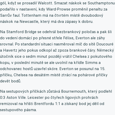
gól, když se prosadil Walcott. Smazat náskok se Southamptonu
podařilo v nastavení, kdy Ward-Prowse proměnil penaltu za
Sarrův faul. Tottenham má na čtvrtém místě dvoubodový
náskok na Newcastle, který má dva zápasy k dobru.
Na Stamford Bridge se odehrál bezbrankový poločas a pak šli
do vedení domácí po přesné střele Félixe, Everton ale záhy
srovnal. Po standardní situaci nasměroval míč do sítě Doucouré
a Havertz jeho pokus odkopl až zpoza brankové čáry. Německý
útočník sice o sedm minut později vrátil Chelsea z pokutového
kopu, v poslední minutě se ale uvolnil na křídle Simms a
odchovanec hostů uzavřel skóre. Everton se posunul na 15.
příčku, Chelsea na desátém místě ztrácí na pohárové příčky
devět bodů.
Na sestupových příčkách zůstává Bournemouth, který podlehl
0:3 Aston Ville. Leicester po čtyřech ligových prohrách
remizoval na hřišti Brentfordu 1:1 a získaný bod jej dělí od
sestupového pásma.