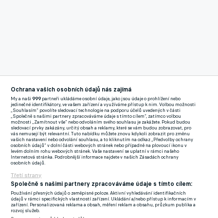
Ochrana vašich osobních údajů nás zajímá
My a naši
999
partneři ukládáme osobní údaje, jako jsou údaje o prohlížení nebo
jedinečné identifikátory, ve vašem zařízení a využíváme přístup k nim. Volbou možnosti
„Souhlasím“ povolíte sledovací technologie na podporu účelů uvedených v části
„Společně s našimi partnery zpracováváme údaje s tímto cílem“, zatímco volbou
možnosti „Zamítnout vše“ nebo odvoláním svého souhlasu je zakážete. Pokud budou
sledovací prvky zakázány, určitý obsah a reklamy, které se vám budou zobrazovat, pro
vás nemusejí být relevantní. Tuto nabídku můžete znovu kdykoli zobrazit pro změnu
vašich nastavení nebo odvolání souhlasu, a to kliknutím na odkaz „Předvolby ochrany
osobních údajů“ v dolní části webových stránek nebo případně na plovoucí ikonu v
levém dolním rohu webových stránek. Vaše nastavení se uplatní v rámci našeho
Internetová stránka. Podrobnější informace najdete v našich Zásadách ochrany
osobních údajů.
Třetí strany
Společně s našimi partnery zpracováváme údaje s tímto cílem:
Používání přesných údajů o zeměpisné poloze. Aktivní vyhledávání identifikačních
údajů v rámci specifických vlastností zařízení. Ukládání a/nebo přístup k informacím v
zařízení. Personalizovaná reklama a obsah, měření reklam a obsahu, průzkum publika a
rozvoj služeb.