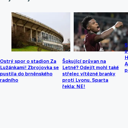
S
s
H
Ostrý spor o stadion Za
Šokující průvan na
A
Lužánkami! Zbrojovka se
Letné? Odejít mohl také
p
pustila do brněnského
střelec vítězné branky
radního
proti Lyonu. Sparta
řekla: NE!