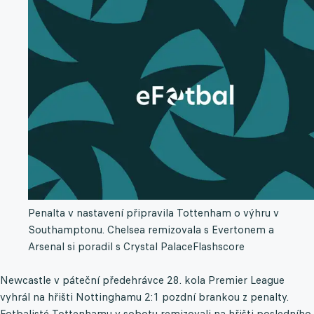
Penalta v nastavení připravila Tottenham o výhru v
Southamptonu. Chelsea remizovala s Evertonem a
Arsenal si poradil s Crystal Palace
Flashscore
Newcastle v páteční předehrávce 28. kola Premier League
vyhrál na hřišti Nottinghamu 2:1 pozdní brankou z penalty.
Fotbalisté Tottenhamu v sobotu remizovali na hřišti posledního