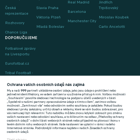
Real Madrid
Jindřich
Česká
Slavia Praha
Trpišovský
Barcelona
reprezentace
Viktoria Plzeň
Miroslav Koubek
Manchester City
Rozhovory
Mladá Boleslav
Carlo Ancelotti
Chance Liga
DOPORUČUJEME
Fotbalové zprávy
na Livesportu
Eurofotbal.cz
Tribal Football -
Football News
(EN)
Ochrana vašich osobních údajů nás zajímá
My a naši
999
partneři ukládáme osobní údaje, jako jsou údaje o prohlížení nebo
FlashFutbal (SK)
jedinečné identifikátory, ve vašem zařízení a využíváme přístup k nim. Volbou možnosti
„Souhlasím“ povolíte sledovací technologie na podporu účelů uvedených v části
„Společně s našimi partnery zpracováváme údaje s tímto cílem“, zatímco volbou
Tenisportal.cz
možnosti „Zamítnout vše“ nebo odvoláním svého souhlasu je zakážete. Pokud budou
sledovací prvky zakázány, určitý obsah a reklamy, které se vám budou zobrazovat, pro
Tenisové zprávy
vás nemusejí být relevantní. Tuto nabídku můžete znovu kdykoli zobrazit pro změnu
vašich nastavení nebo odvolání souhlasu, a to kliknutím na odkaz „Předvolby ochrany
na Livesportu
osobních údajů“ v dolní části webových stránek nebo případně na plovoucí ikonu v
levém dolním rohu webových stránek. Vaše nastavení se uplatní v rámci našeho
Internetová stránka. Podrobnější informace najdete v našich Zásadách ochrany
osobních údajů.
Třetí strany