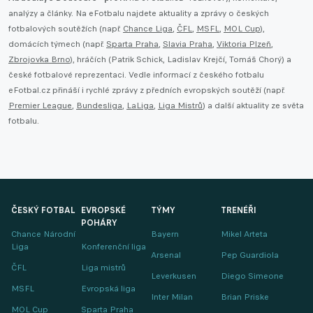
analýzy a články. Na eFotbalu najdete aktuality a zprávy o českých
fotbalových soutěžích (např.
Chance Liga
,
ČFL
,
MSFL
,
MOL Cup
),
domácích týmech (např.
Sparta Praha
,
Slavia Praha
,
Viktoria Plzeň
,
Zbrojovka Brno
), hráčích (Patrik Schick, Ladislav Krejčí, Tomáš Chorý) a
české fotbalové reprezentaci. Vedle informací z českého fotbalu
eFotbal.cz přináší i rychlé zprávy z předních evropských soutěží (např.
Premier League
,
Bundesliga
,
LaLiga
,
Liga Mistrů
) a další aktuality ze světa
fotbalu.
ČESKÝ FOTBAL
EVROPSKÉ
TÝMY
TRENÉŘI
POHÁRY
Chance Národní
Bayern
Mikel Arteta
Liga
Konferenční liga
Arsenal
Pep Guardiola
ČFL
Liga mistrů
Leverkusen
Diego Simeone
MSFL
Evropská liga
Inter Milan
Brian Priske
MOL Cup
Sparta Praha