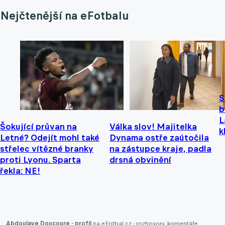
Nejčtenější na eFotbalu
S
b
L
Šokující průvan na
Válka slov! Majitelka
k
Letné? Odejít mohl také
Dynama ostře zaútočila
střelec vítězné branky
na zástupce kraje, padla
proti Lyonu. Sparta
drsná obvinění
řekla: NE!
Abdoulaye Doucoure - profil
na eFotbal.cz - rozhovory, komentáře,