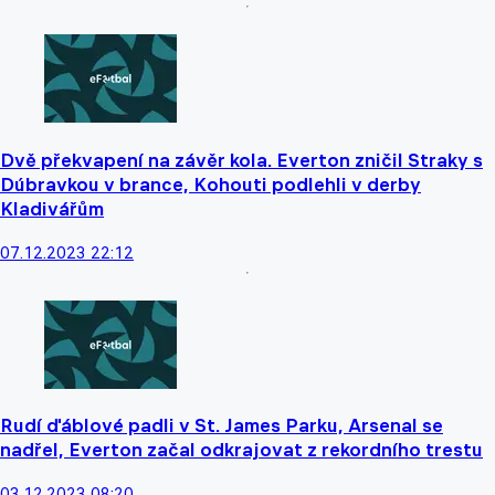
Dvě překvapení na závěr kola. Everton zničil Straky s
Dúbravkou v brance, Kohouti podlehli v derby
Kladivářům
07.12.2023 22:12
Rudí ďáblové padli v St. James Parku, Arsenal se
nadřel, Everton začal odkrajovat z rekordního trestu
03.12.2023 08:20