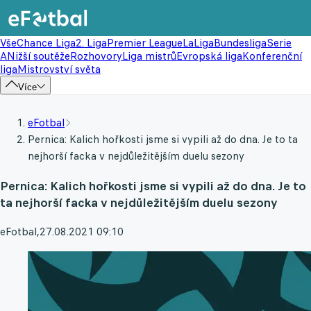
Vše
Chance Liga
2. Liga
Premier League
LaLiga
Bundesliga
Serie
A
Nižší soutěže
Rozhovory
Liga mistrů
Evropská liga
Konferenční
liga
Mistrovství světa
Více
eFotbal
Pernica: Kalich hořkosti jsme si vypili až do dna. Je to ta
nejhorší facka v nejdůležitějším duelu sezony
Pernica: Kalich hořkosti jsme si vypili až do dna. Je to
ta nejhorší facka v nejdůležitějším duelu sezony
eFotbal
,
27.08.2021 09:10