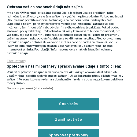
minulostí ve Zbrojovce či Jablonci Luděk Pernica.
Ochrana vašich osobních údajů nás zajímá
My a naši
999
partneři ukládáme osobní údaje, jako jsou údaje o prohlížení nebo
jedinečné identifikátory, ve vašem zařízení a využíváme přístup k nim. Volbou možnosti
Ovlivnila průběhu zápasu brzy inkasovaná branka? "Ani nevím,
„Souhlasím“ povolíte sledovací technologie na podporu účelů uvedených v části
„Společně s našimi partnery zpracováváme údaje s tímto cílem“, zatímco volbou
jak to tam spadlo. Měli jsme nějaké šance, i předtím šel Chorý
možnosti „Zamítnout vše“ nebo odvoláním svého souhlasu je zakážete. Pokud budou
sledovací prvky zakázány, určitý obsah a reklamy, které se vám budou zobrazovat, pro
sám na bránu, ale nic jsme neproměnili," krčil rameny ostřílený
vás nemusejí být relevantní. Tuto nabídku můžete znovu kdykoli zobrazit pro změnu
vašich nastavení nebo odvolání souhlasu, a to kliknutím na odkaz „Předvolby ochrany
střední obránce.
osobních údajů“ v dolní části webových stránek nebo případně na plovoucí ikonu v
levém dolním rohu webových stránek. Vaše nastavení se uplatní v rámci našeho
Internetová stránka. Podrobnější informace najdete v našich Zásadách ochrany
Zápas dospěl až do prodloužení, ve kterém soubor Michala
osobních údajů.
Bílka inkasoval potřetí, což mu zlomilo vaz. To vše i přesto, že
Třetí strany
měli hosté o jednoho muže navíc...
Společně s našimi partnery zpracováváme údaje s tímto cílem:
Používání přesných údajů o zeměpisné poloze. Aktivní vyhledávání identifikačních
údajů v rámci specifických vlastností zařízení. Ukládání a/nebo přístup k informacím v
"V prodloužení nás za všechno potrestali, i když hráli o jednoho
zařízení. Personalizovaná reklama a obsah, měření reklam a obsahu, průzkum publika a
rozvoj služeb.
hráče méně. Co k tomu víc dodat? Kalich hořkosti jsme si vypili
Seznam partnerů (dodavatelů)
až do dna. Ve čtvrtek je to pro nás ta nejhorší facka v
nejdůležitějším zápase sezony,“ neskrýval zklamání defenzivní
Souhlasím
specialista se čtyřkou na zádech.
Zamítnout vše
"Musíme se z toho otřepat,“ uzavřel na fcviktoria.cz
jednatřicetiletý obránce pětinásobného českého mistra, jenž
nyní musí myšlenky přeorientovat na nedělní klání proti Hradci
Spravovat předvolby