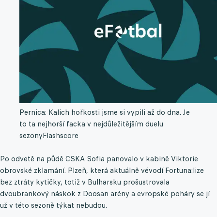
Pernica: Kalich hořkosti jsme si vypili až do dna. Je
to ta nejhorší facka v nejdůležitějším duelu
sezony
Flashscore
Po odvetě na půdě CSKA Sofia panovalo v kabině Viktorie
obrovské zklamání. Plzeň, která aktuálně vévodí Fortuna:lize
bez ztráty kytičky, totiž v Bulharsku prošustrovala
dvoubrankový náskok z Doosan arény a evropské poháry se jí
už v této sezoně týkat nebudou.