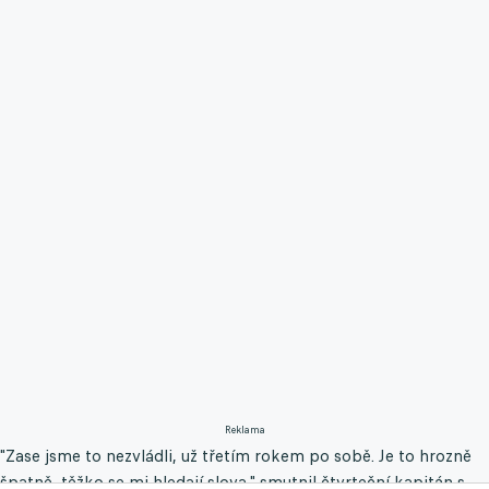
Reklama
"Zase jsme to nezvládli, už třetím rokem po sobě. Je to hrozně
špatně, těžko se mi hledají slova," smutnil čtvrteční kapitán s