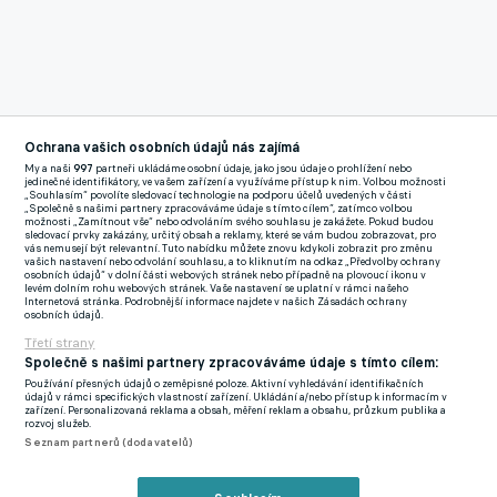
Ochrana vašich osobních údajů nás zajímá
My a naši
997
partneři ukládáme osobní údaje, jako jsou údaje o prohlížení nebo
jedinečné identifikátory, ve vašem zařízení a využíváme přístup k nim. Volbou možnosti
„Souhlasím“ povolíte sledovací technologie na podporu účelů uvedených v části
„Společně s našimi partnery zpracováváme údaje s tímto cílem“, zatímco volbou
možnosti „Zamítnout vše“ nebo odvoláním svého souhlasu je zakážete. Pokud budou
sledovací prvky zakázány, určitý obsah a reklamy, které se vám budou zobrazovat, pro
vás nemusejí být relevantní. Tuto nabídku můžete znovu kdykoli zobrazit pro změnu
vašich nastavení nebo odvolání souhlasu, a to kliknutím na odkaz „Předvolby ochrany
osobních údajů“ v dolní části webových stránek nebo případně na plovoucí ikonu v
levém dolním rohu webových stránek. Vaše nastavení se uplatní v rámci našeho
Internetová stránka. Podrobnější informace najdete v našich Zásadách ochrany
osobních údajů.
Třetí strany
Společně s našimi partnery zpracováváme údaje s tímto cílem:
Používání přesných údajů o zeměpisné poloze. Aktivní vyhledávání identifikačních
údajů v rámci specifických vlastností zařízení. Ukládání a/nebo přístup k informacím v
zařízení. Personalizovaná reklama a obsah, měření reklam a obsahu, průzkum publika a
rozvoj služeb.
Seznam partnerů (dodavatelů)