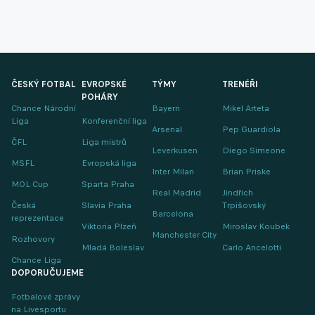
ČESKÝ FOTBAL
EVROPSKÉ
TÝMY
TRENÉŘI
POHÁRY
Chance Národní
Bayern
Mikel Arteta
Liga
Konferenční liga
Arsenal
Pep Guardiola
ČFL
Liga mistrů
Leverkusen
Diego Simeone
MSFL
Evropská liga
Inter Milan
Brian Priske
MOL Cup
Sparta Praha
Real Madrid
Jindřich
Česká
Slavia Praha
Trpišovský
Barcelona
reprezentace
Viktoria Plzeň
Miroslav Koubek
Manchester City
Rozhovory
Mladá Boleslav
Carlo Ancelotti
Chance Liga
DOPORUČUJEME
Fotbalové zprávy
na Livesportu