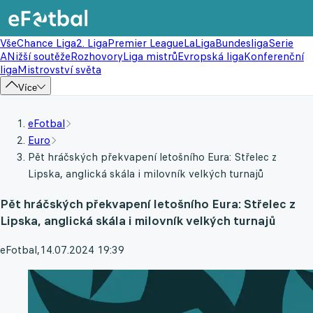
Vše
Chance Liga
2. Liga
Premier League
LaLiga
Bundesliga
Serie
A
Nižší soutěže
Rozhovory
Liga mistrů
Evropská liga
Konferenční
liga
Mistrovství světa
Více
eFotbal
Euro
Pět hráčských překvapení letošního Eura: Střelec z
Lipska, anglická skála i milovník velkých turnajů
Pět hráčských překvapení letošního Eura: Střelec z
Lipska, anglická skála i milovník velkých turnajů
eFotbal
,
14.07.2024 19:39