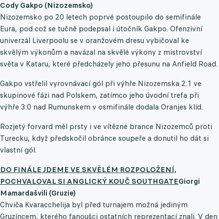
Cody Gakpo (Nizozemsko)
Nizozemsko po 20 letech poprvé postoupilo do semifinále
Eura, pod což se tučně podepsal i útočník Gakpo. Ofenzivní
univerzál Liverpoolu se v oranžovém dresu vybičoval ke
skvělým výkonům a navázal na skvělé výkony z mistrovství
světa v Kataru, které předcházely jeho přesunu na Anfield Road.
Gakpo vstřelil vyrovnávací gól při výhře Nizozemska 2:1 ve
skupinové fázi nad Polskem, zatímco jeho úvodní trefa při
výhře 3:0 nad Rumunskem v osmifinále dodala Oranjes klid.
Rozjetý forvard měl prsty i ve vítězné brance Nizozemců proti
Turecku, když předskočil obránce soupeře a donutil ho dát si
vlastní gól.
DO FINÁLE JDEME VE SKVĚLÉM ROZPOLOŽENÍ,
POCHVALOVAL SI ANGLICKÝ KOUČ SOUTHGATE
Giorgi
Mamardašvili (Gruzie)
Chviča Kvaracchelija byl před turnajem možná jediným
Gruzíncem, kterého fanoušci ostatních reprezentací znali. V den