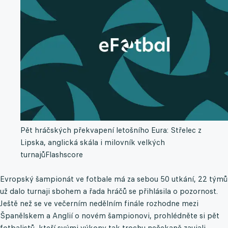
Pět hráčských překvapení letošního Eura: Střelec z
Lipska, anglická skála i milovník velkých
turnajů
Flashscore
Evropský šampionát ve fotbale má za sebou 50 utkání, 22 týmů
už dalo turnaji sbohem a řada hráčů se přihlásila o pozornost.
Ještě než se ve večerním nedělním finále rozhodne mezi
Španělskem a Anglií o novém šampionovi, prohlédněte si pět
fotbalistů, kteří svými výkony tak trochu nečekaně zaujali