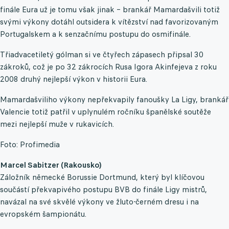
finále Eura už je tomu však jinak – brankář Mamardašvili totiž
svými výkony dotáhl outsidera k vítězství nad favorizovaným
Portugalskem a k senzačnímu postupu do osmifinále.
Třiadvacetiletý gólman si ve čtyřech zápasech připsal 30
zákroků, což je po 32 zákrocích Rusa Igora Akinfejeva z roku
2008 druhý nejlepší výkon v historii Eura.
Mamardašviliho výkony nepřekvapily fanoušky La Ligy, brankář
Valencie totiž patřil v uplynulém ročníku španělské soutěže
mezi nejlepší muže v rukavicích.
Foto: Profimedia
Marcel Sabitzer (Rakousko)
Záložník německé Borussie Dortmund, který byl klíčovou
součástí překvapivého postupu BVB do finále Ligy mistrů,
navázal na své skvělé výkony ve žluto-černém dresu i na
evropském šampionátu.