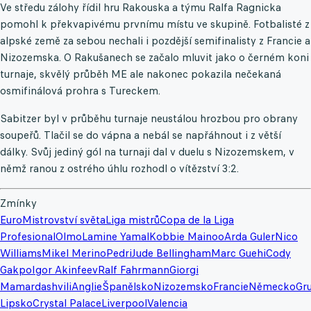
Ve středu zálohy řídil hru Rakouska a týmu Ralfa Ragnicka
pomohl k překvapivému prvnímu místu ve skupině. Fotbalisté z
alpské země za sebou nechali i pozdější semifinalisty z Francie a
Nizozemska. O Rakušanech se začalo mluvit jako o černém koni
turnaje, skvělý průběh ME ale nakonec pokazila nečekaná
osmifinálová prohra s Tureckem.
Sabitzer byl v průběhu turnaje neustálou hrozbou pro obrany
soupeřů. Tlačil se do vápna a nebál se napřáhnout i z větší
dálky. Svůj jediný gól na turnaji dal v duelu s Nizozemskem, v
němž ranou z ostrého úhlu rozhodl o vítězství 3:2.
Zmínky
Euro
Mistrovství světa
Liga mistrů
Copa de la Liga
Profesional
Olmo
Lamine Yamal
Kobbie Mainoo
Arda Guler
Nico
Williams
Mikel Merino
Pedri
Jude Bellingham
Marc Guehi
Cody
Gakpo
Igor Akinfeev
Ralf Fahrmann
Giorgi
Mamardashvili
Anglie
Španělsko
Nizozemsko
Francie
Německo
Gru
Lipsko
Crystal Palace
Liverpool
Valencia