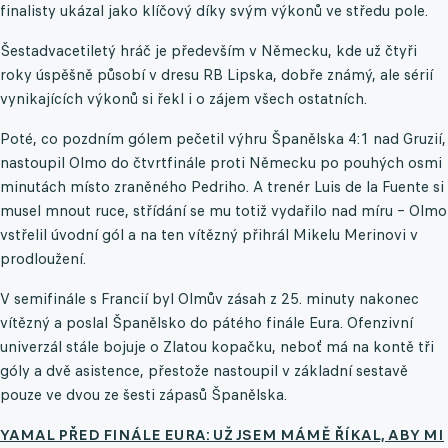
finalisty ukázal jako klíčový díky svým výkonů ve středu pole.
Šestadvacetiletý hráč je především v Německu, kde už čtyři
roky úspěšně působí v dresu RB Lipska, dobře známý, ale sérií
vynikajících výkonů si řekl i o zájem všech ostatních.
Poté, co pozdním gólem pečetil výhru Španělska 4:1 nad Gruzií,
nastoupil Olmo do čtvrtfinále proti Německu po pouhých osmi
minutách místo zraněného Pedriho. A trenér Luis de la Fuente si
musel mnout ruce, střídání se mu totiž vydařilo nad míru – Olmo
vstřelil úvodní gól a na ten vítězný přihrál Mikelu Merinovi v
prodloužení.
V semifinále s Francií byl Olmův zásah z 25. minuty nakonec
vítězný a poslal Španělsko do pátého finále Eura. Ofenzivní
univerzál stále bojuje o Zlatou kopačku, neboť má na kontě tři
góly a dvě asistence, přestože nastoupil v základní sestavě
pouze ve dvou ze šesti zápasů Španělska.
YAMAL PŘED FINÁLE EURA: UŽ JSEM MÁMĚ ŘÍKAL, ABY MI