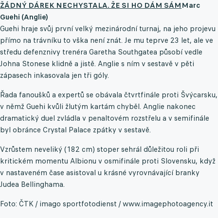
ŽÁDNÝ DÁREK NECHYSTALA. ŽE SI HO DÁM SÁM
Marc
Guehi (Anglie)
Guehi hraje svůj první velký mezinárodní turnaj, na jeho projevu
přímo na trávníku to vška není znát. Je mu teprve 23 let, ale ve
středu defenznivy trenéra Garetha Southgatea působí vedle
Johna Stonese klidně a jistě. Anglie s ním v sestavě v pěti
zápasech inkasovala jen tři góly.
Řada fanoušků a expertů se obávala čtvrtfinále proti Švýcarsku,
v němž Guehi kvůli žlutým kartám chyběl. Anglie nakonec
dramatický duel zvládla v penaltovém rozstřelu a v semifinále
byl obránce Crystal Palace zpátky v sestavě.
Vzrůstem neveliký (182 cm) stoper sehrál důležitou roli při
kritickém momentu Albionu v osmifinále proti Slovensku, když
v nastaveném čase asistoval u krásné vyrovnávající branky
Judea Bellinghama.
Foto: ČTK / imago sportfotodienst / www.imagephotoagency.it