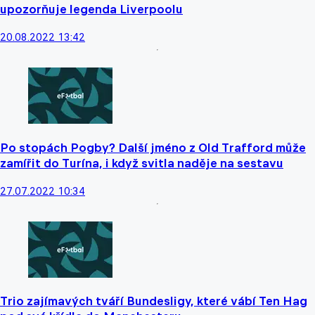
upozorňuje legenda Liverpoolu
20.08.2022 13:42
Po stopách Pogby? Další jméno z Old Trafford může
zamířit do Turína, i když svitla naděje na sestavu
27.07.2022 10:34
Trio zajímavých tváří Bundesligy, které vábí Ten Hag