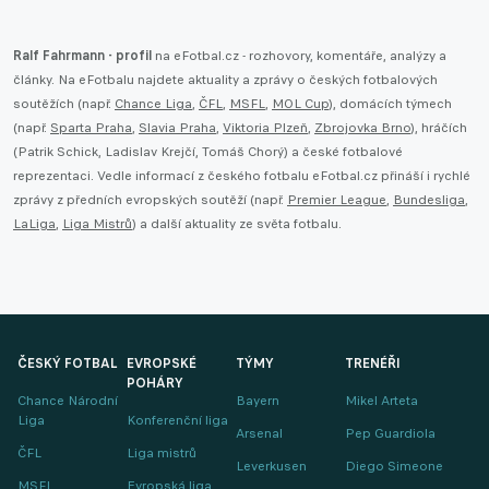
Ralf Fahrmann - profil
na eFotbal.cz - rozhovory, komentáře, analýzy a
články. Na eFotbalu najdete aktuality a zprávy o českých fotbalových
soutěžích (např.
Chance Liga
,
ČFL
,
MSFL
,
MOL Cup
), domácích týmech
(např.
Sparta Praha
,
Slavia Praha
,
Viktoria Plzeň
,
Zbrojovka Brno
), hráčích
(Patrik Schick, Ladislav Krejčí, Tomáš Chorý) a české fotbalové
reprezentaci. Vedle informací z českého fotbalu eFotbal.cz přináší i rychlé
zprávy z předních evropských soutěží (např.
Premier League
,
Bundesliga
,
LaLiga
,
Liga Mistrů
) a další aktuality ze světa fotbalu.
ČESKÝ FOTBAL
EVROPSKÉ
TÝMY
TRENÉŘI
POHÁRY
Chance Národní
Bayern
Mikel Arteta
Liga
Konferenční liga
Arsenal
Pep Guardiola
ČFL
Liga mistrů
Leverkusen
Diego Simeone
MSFL
Evropská liga