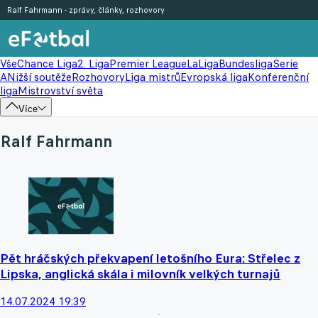
Ralf Fahrmann - zprávy, články, rozhovory
Vše
Chance Liga
2. Liga
Premier League
LaLiga
Bundesliga
Serie
A
Nižší soutěže
Rozhovory
Liga mistrů
Evropská liga
Konferenční
liga
Mistrovství světa
Více
Ralf Fahrmann
Pět hráčských překvapení letošního Eura: Střelec z
Lipska, anglická skála i milovník velkých turnajů
14.07.2024 19:39