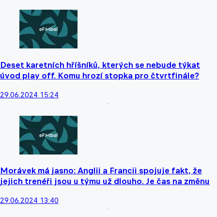
Deset karetních hříšníků, kterých se nebude týkat
úvod play off. Komu hrozí stopka pro čtvrtfinále?
29.06.2024 15:24
Morávek má jasno: Anglii a Francii spojuje fakt, že
jejich trenéři jsou u týmu už dlouho. Je čas na změnu
29.06.2024 13:40