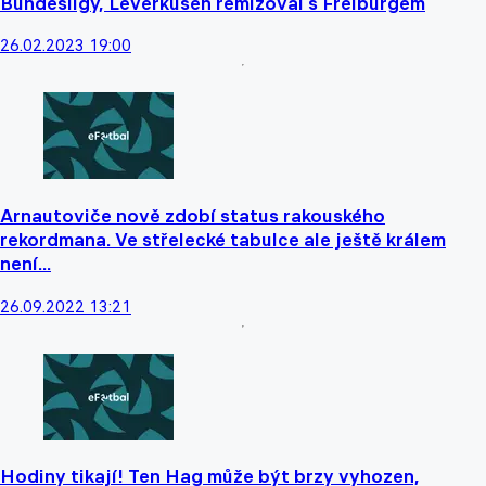
Bundesligy, Leverkusen remizoval s Freiburgem
26.02.2023 19:00
Arnautoviče nově zdobí status rakouského
rekordmana. Ve střelecké tabulce ale ještě králem
není...
26.09.2022 13:21
Hodiny tikají! Ten Hag může být brzy vyhozen,