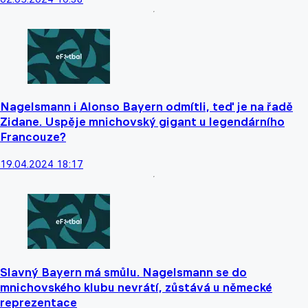
Nagelsmann i Alonso Bayern odmítli, teď je na řadě
Zidane. Uspěje mnichovský gigant u legendárního
Francouze?
19.04.2024 18:17
Slavný Bayern má smůlu. Nagelsmann se do
mnichovského klubu nevrátí, zůstává u německé
reprezentace