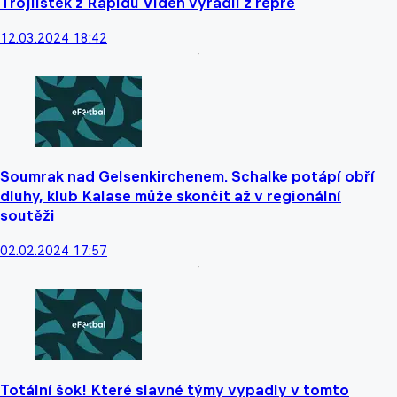
Trojlístek z Rapidu Vídeň vyřadil z repre
12.03.2024 18:42
Soumrak nad Gelsenkirchenem. Schalke potápí obří
dluhy, klub Kalase může skončit až v regionální
soutěži
02.02.2024 17:57
Totální šok! Které slavné týmy vypadly v tomto