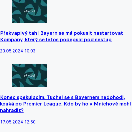
Překvapivý tah! Bayern se má pokusit nastartovat
Kompany, který se letos podepsal pod sestup
23.05.2024 10:03
Konec spekulacím. Tuchel se s Bayernem nedohodl,
kouká po Premier League. Kdo by ho v Mnichově mohl
nahradit?
17.05.2024 12:50