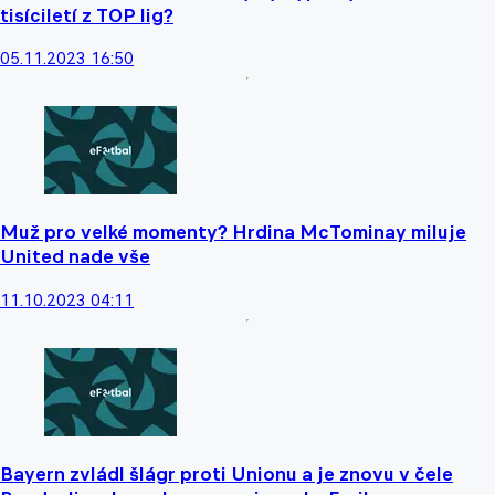
tisíciletí z TOP lig?
05.11.2023 16:50
Muž pro velké momenty? Hrdina McTominay miluje
United nade vše
11.10.2023 04:11
Bayern zvládl šlágr proti Unionu a je znovu v čele