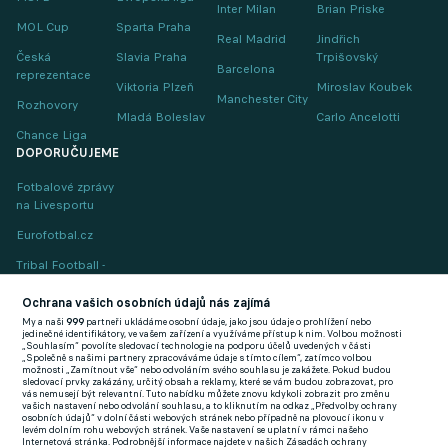
Inter Milan
Brian Priske
MOL Cup
Sparta Praha
Real Madrid
Jindřich
Česká
Slavia Praha
Trpišovský
Barcelona
reprezentace
Viktoria Plzeň
Miroslav Koubek
Manchester City
Rozhovory
Mladá Boleslav
Carlo Ancelotti
Chance Liga
DOPORUČUJEME
Fotbalové zprávy
na Livesportu
Eurofotbal.cz
Tribal Football -
Football News
(EN)
Ochrana vašich osobních údajů nás zajímá
My a naši
999
partneři ukládáme osobní údaje, jako jsou údaje o prohlížení nebo
FlashFutbal (SK)
jedinečné identifikátory, ve vašem zařízení a využíváme přístup k nim. Volbou možnosti
„Souhlasím“ povolíte sledovací technologie na podporu účelů uvedených v části
„Společně s našimi partnery zpracováváme údaje s tímto cílem“, zatímco volbou
Tenisportal.cz
možnosti „Zamítnout vše“ nebo odvoláním svého souhlasu je zakážete. Pokud budou
sledovací prvky zakázány, určitý obsah a reklamy, které se vám budou zobrazovat, pro
Tenisové zprávy
vás nemusejí být relevantní. Tuto nabídku můžete znovu kdykoli zobrazit pro změnu
vašich nastavení nebo odvolání souhlasu, a to kliknutím na odkaz „Předvolby ochrany
na Livesportu
osobních údajů“ v dolní části webových stránek nebo případně na plovoucí ikonu v
levém dolním rohu webových stránek. Vaše nastavení se uplatní v rámci našeho
Internetová stránka. Podrobnější informace najdete v našich Zásadách ochrany