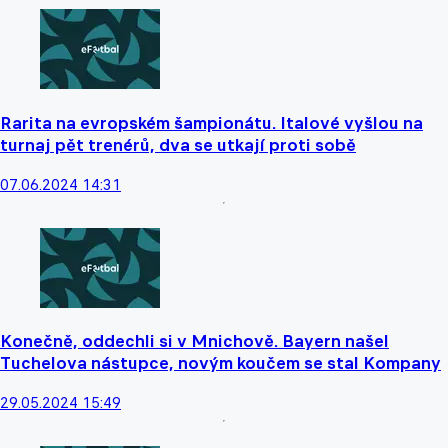
Rarita na evropském šampionátu. Italové vyšlou na
turnaj pět trenérů, dva se utkají proti sobě
07.06.2024 14:31
Konečně, oddechli si v Mnichově. Bayern našel
Tuchelova nástupce, novým koučem se stal Kompany
29.05.2024 15:49