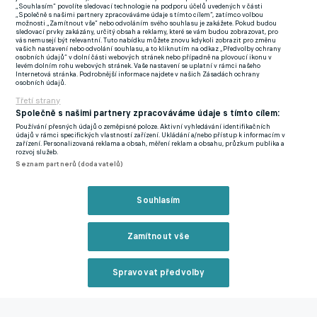
„Souhlasím“ povolíte sledovací technologie na podporu účelů uvedených v části
Pakliže by ryhlíka s minuostí v Lechii Gdaňsk, Parmě či Sassuolu
„Společně s našimi partnery zpracováváme údaje s tímto cílem“, zatímco volbou
možnosti „Zamítnout vše“ nebo odvoláním svého souhlasu je zakážete. Pokud budou
nepřibrzdily zdravotní potíže, možná by se v žebříčku nalézal
sledovací prvky zakázány, určitý obsah a reklamy, které se vám budou zobrazovat, pro
vás nemusejí být relevantní. Tuto nabídku můžete znovu kdykoli zobrazit pro změnu
ještě před svými zmíněnými kolegy a kdo ví, jestli by celému
vašich nastavení nebo odvolání souhlasu, a to kliknutím na odkaz „Předvolby ochrany
osobních údajů“ v dolní části webových stránek nebo případně na plovoucí ikonu v
zahraničnímu pořadí nevládl...
levém dolním rohu webových stránek. Vaše nastavení se uplatní v rámci našeho
Internetová stránka. Podrobnější informace najdete v našich Zásadách ochrany
osobních údajů.
Foto: AC Sparta Praha
Třetí strany
Společně s našimi partnery zpracováváme údaje s tímto cílem:
3. Jhon Mosquera (Kolumbie, FC Viktoria Plzeň)
Používání přesných údajů o zeměpisné poloze. Aktivní vyhledávání identifikačních
údajů v rámci specifických vlastností zařízení. Ukládání a/nebo přístup k informacím v
Dvatřicetiletý Kolumbijec Jhon Mosquera měl čísla vždy, ať už
zařízení. Personalizovaná reklama a obsah, měření reklam a obsahu, průzkum publika a
rozvoj služeb.
působil v Bohemians Praha 1905, nebo ve Slovanu Liberec a ve
Seznam partnerů (dodavatelů)
Viktorii tomu není jinak.
V Doosan aréně je však momentální trojkou. Útočník Tomáš
Souhlasím
Chorý a záložník Roman Květ se totiž v probíhajícím ročníku
podíleli ještě na více brankách.
Zamítnout vše
Jeho sedm branek a čtyři gólové asistence během dvaadvaceti
Spravovat předvolby
vystoupení nejsou špatné a zkušený jihoamerický záložník si
Reklama
udržuje solidní průměr půl bodu na utkání.