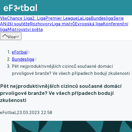
Vše
Chance Liga
2. Liga
Premier League
LaLiga
Bundesliga
Serie
A
Nižší soutěže
Rozhovory
Liga mistrů
Evropská liga
Konferenční
liga
Mistrovství světa
Více
eFotbal
Bundesliga
Pět nejproduktivnějších cizinců současné domácí
prvoligové branže? Ve všech případech bodují zkušenosti
Pět nejproduktivnějších cizinců současné domácí
prvoligové branže? Ve všech případech bodují
zkušenosti
eFotbal
,
23.03.2023 22:58