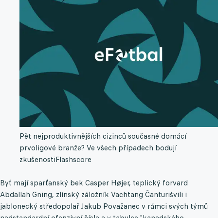
Pět nejproduktivnějších cizinců současné domácí
prvoligové branže? Ve všech případech bodují
zkušenosti
Flashscore
Byť mají sparťanský bek Casper Højer, teplický forvard
Abdallah Gning, zlínský záložník Vachtang Čanturišvili i
jablonecký středopolař Jakub Považanec v rámci svých týmů
nadstandardní ofenzivní čísla a v tabulce "kanadského