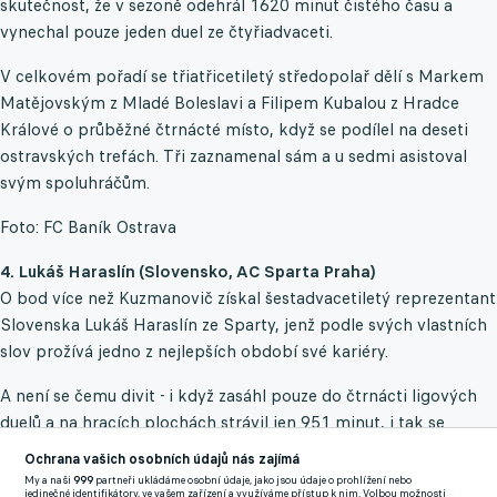
skutečnost, že v sezoně odehrál 1620 minut čistého času a
vynechal pouze jeden duel ze čtyřiadvaceti.
V celkovém pořadí se třiatřicetiletý středopolař dělí s Markem
Matějovským z Mladé Boleslavi a Filipem Kubalou z Hradce
Králové o průběžné čtrnácté místo, když se podílel na deseti
ostravských trefách. Tři zaznamenal sám a u sedmi asistoval
svým spoluhráčům.
Foto: FC Baník Ostrava
4. Lukáš Haraslín (Slovensko, AC Sparta Praha)
O bod více než Kuzmanovič získal šestadvacetiletý reprezentant
Slovenska Lukáš Haraslín ze Sparty, jenž podle svých vlastních
slov prožívá jedno z nejlepších období své kariéry.
A není se čemu divit - i když zasáhl pouze do čtrnácti ligových
duelů a na hracích plochách strávil jen 951 minut, i tak se
dokázal podílet na jedenácti letenských brankách, díky čemuž
Ochrana vašich osobních údajů nás zajímá
drží krok s útočníky Tomášem Čvančarou i Janem Kuchtou.
My a naši
999
partneři ukládáme osobní údaje, jako jsou údaje o prohlížení nebo
jedinečné identifikátory, ve vašem zařízení a využíváme přístup k nim. Volbou možnosti