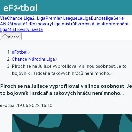
Vše
Chance Liga
2. Liga
Premier League
LaLiga
Bundesliga
Serie
A
Nižší soutěže
Rozhovory
Liga mistrů
Evropská liga
Konferenční
liga
Mistrovství světa
Více
eFotbal
Chance Národní Liga
Piroch se na Julisce vyprofiloval v silnou osobnost. Je to
bojovník i srdcař a takových hráčů není mnoho...
Piroch se na Julisce vyprofiloval v silnou osobnost. Je
to bojovník i srdcař a takových hráčů není mnoho...
eFotbal
,
19.05.2022 15:10