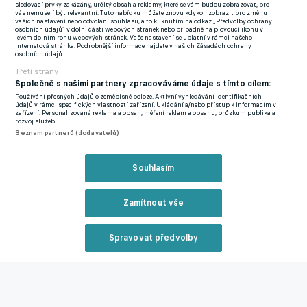
sledovací prvky zakázány, určitý obsah a reklamy, které se vám budou zobrazovat, pro
zápas, kdy Jirka utrpěl zranění hlavy, přesto dal ještě právě
vás nemusejí být relevantní. Tuto nabídku můžete znovu kdykoli zobrazit pro změnu
vašich nastavení nebo odvolání souhlasu, a to kliknutím na odkaz „Předvolby ochrany
hlavou gól a až potom šel střídat. Věřím, že se Jirka bude dále
osobních údajů“ v dolní části webových stránek nebo případně na plovoucí ikonu v
levém dolním rohu webových stránek. Vaše nastavení se uplatní v rámci našeho
rozvíjet jako osobnost a přispěje k lepším výsledkům v příští
Internetová stránka. Podrobnější informace najdete v našich Zásadách ochrany
osobních údajů.
sezóně," okomentoval podpisový akt sportovní ředitel devátého
Třetí strany
celku FNL Jan Staněk, jehož slova nabídly stránky fkdukla.cz.
Společně s našimi partnery zpracováváme údaje s tímto cílem:
Používání přesných údajů o zeměpisné poloze. Aktivní vyhledávání identifikačních
A co dojem samotného obránce, jenž v minulosti patřil Viktorii
údajů v rámci specifických vlastností zařízení. Ukládání a/nebo přístup k informacím v
zařízení. Personalizovaná reklama a obsah, měření reklam a obsahu, průzkum publika a
Plzeň? "Jsem rád a vážím si toho, že ve mě Dukla vložila důvěru a
rozvoj služeb.
Seznam partnerů (dodavatelů)
že jsem se s vedením domluvili na prodloužení smlouvy," přidal
na fkdukla.cz fotbalista, jenž před svým působením v metropoli
Souhlasím
prošel i Pardubicemi, Karvinou a Jabloncem.
Piroch se může v Dejvicích těšit na nového hlavního trenéra.
Zamítnout vše
Realizační tým okolo Bohuslava Pilného už totiž u kormidla
pokračovat nebude.
Spravovat předvolby
Nechci útočit na pana Křetínského, ale je to pořád hokus
Reklama
pokus kouzelníka Pokustóna, rýpl si Csaplár do Sparty
Zdroj: fkdukla.cz