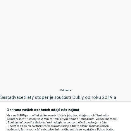
Reklama
Šestadvacetiletý stoper je součástí Dukly od roku 2019 a
poslední tři soutěžní ročníky odehrál většinu duelů v základní
Ochrana vašich osobních údajů nás zajímá
sestavě.
My a naši
999
partneři ukládáme osobní údaje, jako jsou údaje o prohlížení nebo
jedinečné identifikátory, ve vašem zařízení a využíváme přístup k nim. Volbou možnosti
"Jirka se vyprofiloval v silnou osobnost, je to bojovník a srdcař.
„Souhlasím“ povolíte sledovací technologie na podporu účelů uvedených v části
„Společně s našimi partnery zpracováváme údaje s tímto cílem“, zatímco volbou
Takových hráčů není mnoho. Příkladem je poslední domácí
možnosti „Zamítnout vše“ nebo odvoláním svého souhlasu je zakážete. Pokud budou