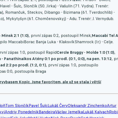
vel - Šulc, Slončík (50. Jirka) - Vašulín (71. Vydra). Trenér:
ra), Romančuk, Steckov, Dibango - Bizimana (61. Tverdochlib) -
o), Mykytyšyn (61. Chomčenovskyj) - Adu. Trenér: J. Vernydub.
 Minsk 2:1 (1:0)
, první zápas 0:2, postoupil Minsk;
Maccabi Tel A
upilo MaccabiBorac Banja Luka - KlaksvíkShamrock (Ir.) - Celje.
první zápas 1:0, postoupil Rapid
Cercle Bruggy - Molde 1:0 (1:0)
,
 Panathinaikos Atény 0:1 po prodl. (0:1, 0:0), na pen. 13:12
, p
d 2:2 po prodl. (1:2, 0:1)
, první zápas 1:0, postoupilo
pas 0:0, postoupila Braga
ryvbasem Kopic. Jsme favoritem, ale už se stala i větší
doň
Tom Slončík
Pavel Šulc
Lukáš Červ
Oleksandr Zinchenko
Artur
kyi
Andriy Ponedelnik
Bandeira
Václav Jemelka
Lukáš Kalvach
Robi