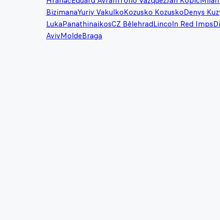
Hranáč
Eduard Avram
Tono Vazquez
Jan Kopic
Milan
Bizimana
Yuriy Vakulko
Kozusko Kozusko
Denys Kuz
Luka
Panathinaikos
CZ Bělehrad
Lincoln Red Imps
D
Aviv
Molde
Braga