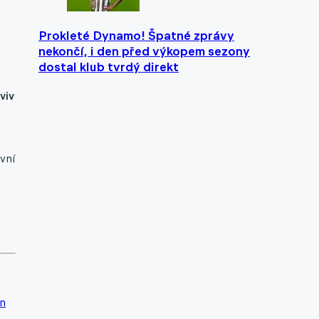
Prokleté Dynamo! Špatné zprávy
nekončí, i den před výkopem sezony
dostal klub tvrdý direkt
viv
rvní
n