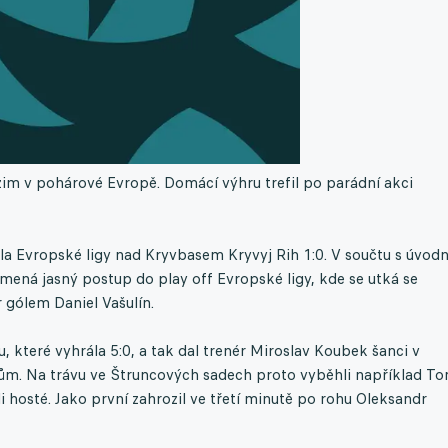
im v pohárové Evropě. Domácí výhru trefil po parádní akci
ola Evropské ligy nad Kryvbasem Kryvyj Rih 1:0. V součtu s úvod
mená jasný postup do play off Evropské ligy, kde se utká se
r gólem Daniel Vašulín.
u, které vyhrála 5:0, a tak dal trenér Miroslav Koubek šanci v
íkům. Na trávu ve Štruncových sadech proto vyběhli například T
i hosté. Jako první zahrozil ve třetí minutě po rohu Oleksandr