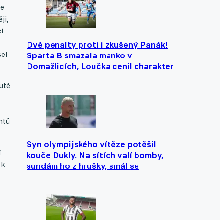
je
ji,
i
Dvě penalty proti i zkušený Panák!
šel
Sparta B smazala manko v
Domažlicích, Loučka cenil charakter
nutě
ntů
Syn olympijského vítěze potěšil
í
kouče Dukly. Na sítích valí bomby,
ek
sundám ho z hrušky, smál se