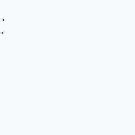
lín
ní