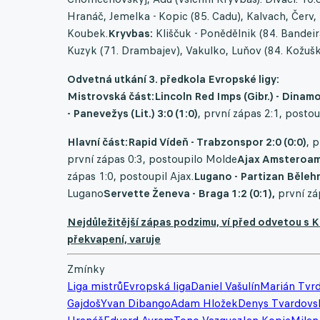
Hranáč, Jemelka - Kopic (85. Cadu), Kalvach, Červ, Ha
Koubek.
Kryvbas:
Kliščuk - Ponědělnik (84. Bandei
Kuzyk (71. Drambajev), Vakulko, Luňov (84. Kožušk
Odvetná utkání 3. předkola Evropské ligy:
Mistrovská část:Lincoln Red Imps (Gibr.) - Dinamo
- Panevežys (Lit.) 3:0 (1:0)
, první zápas 2:1, posto
Hlavní část:Rapid Vídeň - Trabzonspor 2:0 (0:0)
, 
první zápas 0:3, postoupilo Molde
Ajax Amsteroam -
zápas 1:0, postoupil Ajax.
Lugano - Partizan Bělehra
Lugano
Servette Ženeva - Braga 1:2 (0:1),
první zá
Nejdůležitější zápas podzimu, ví před odvetou s K
překvapení, varuje
Zmínky
Liga mistrů
Evropská liga
Daniel Vašulín
Marián Tvr
Gajdoš
Yvan Dibango
Adam Hložek
Denys Tvardovs