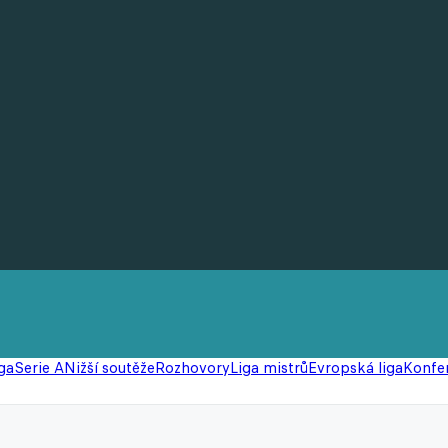
ga
Serie A
Nižší soutěže
Rozhovory
Liga mistrů
Evropská liga
Konfer