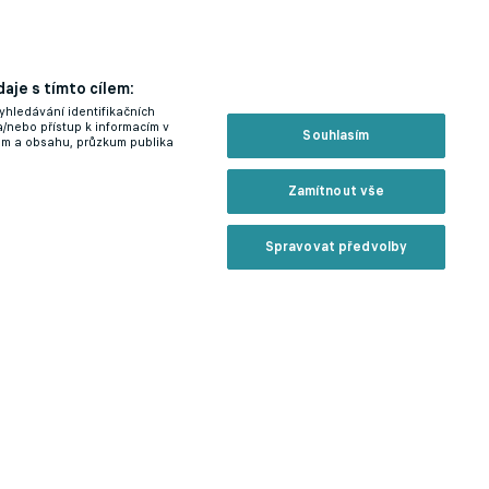
aje s tímto cílem:
yhledávání identifikačních
a/nebo přístup k informacím v
Souhlasím
lam a obsahu, průzkum publika
Zamítnout vše
Spravovat předvolby