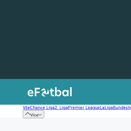
Vše
Chance Liga
2. Liga
Premier League
LaLiga
Bundesli
Více