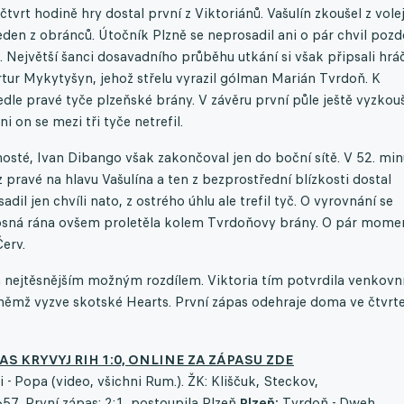
rt hodině hry dostal první z Viktoriánů. Vašulín zkoušel z vole
eden z obránců. Útočník Plzně se neprosadil ani o pár chvil pozdě
 Největší šanci dosavadního průběhu utkání si však připsali hráč
Artur Mykytyšyn, jehož střelu vyrazil gólman Marián Tvrdoň. K
edle pravé tyče plzeňské brány. V závěru první půle ještě vyzkou
 on se mezi tři tyče netrefil.
 hosté, Ivan Dibango však zakončoval jen do boční sítě. V 52. mi
z pravé na hlavu Vašulína a ten z bezprostřední blízkosti dostal
il jen chvíli nato, z ostrého úhlu ale trefil tyč. O vyrovnání se
osná rána ovšem proletěla kolem Tvrdoňovy brány. O pár mome
Červ.
la nejtěsnějším možným rozdílem. Viktoria tím potvrdila venkovn
 v němž vyzve skotské Hearts. První zápas odehraje doma ve čtvrt
AS KRYVYJ RIH 1:0, ONLINE ZA ZÁPASU ZDE
i - Popa (video, všichni Rum.). ŽK: Kliščuk, Steckov,
57. První zápas: 2:1, postoupila Plzeň.
Plzeň:
Tvrdoň - Dweh,