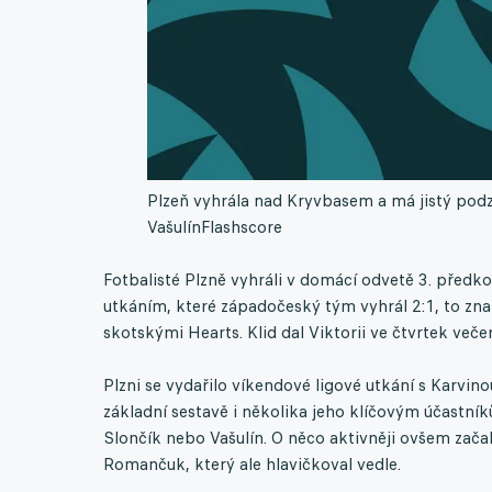
Plzeň vyhrála nad Kryvbasem a má jistý podz
Vašulín
Flashscore
Fotbalisté Plzně vyhráli v domácí odvetě 3. předk
utkáním, které západočeský tým vyhrál 2:1, to zna
skotskými Hearts. Klid dal Viktorii ve čtvrtek veče
Plzni se vydařilo víkendové ligové utkání s Karvino
základní sestavě i několika jeho klíčovým účastn
Slončík nebo Vašulín. O něco aktivněji ovšem začal
Romančuk, který ale hlavičkoval vedle.