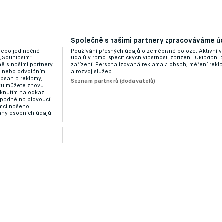
Společně s našimi partnery zpracováváme úd
 nebo jedinečné
Používání přesných údajů o zeměpisné poloze. Aktivní v
 „Souhlasím“
údajů v rámci specifických vlastností zařízení. Ukládání 
ě s našimi partnery
zařízení. Personalizovaná reklama a obsah, měření rek
“ nebo odvoláním
a rozvoj služeb.
obsah a reklamy,
Seznam partnerů (dodavatelů)
dku můžete znovu
liknutím na odkaz
ípadně na plovoucí
ámci našeho
any osobních údajů.