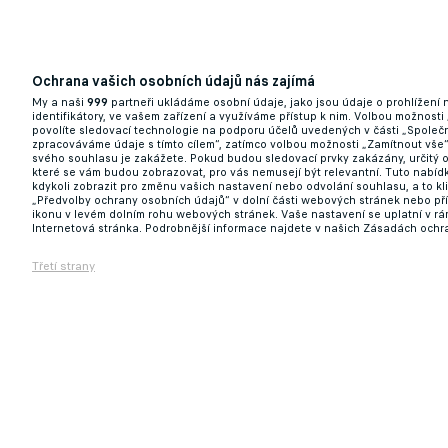
Ochrana vašich osobních údajů nás zajímá
My a naši
999
partneři ukládáme osobní údaje, jako jsou údaje o prohlížení
identifikátory, ve vašem zařízení a využíváme přístup k nim. Volbou možnosti
povolíte sledovací technologie na podporu účelů uvedených v části „Společn
zpracováváme údaje s tímto cílem“, zatímco volbou možnosti „Zamítnout vše
svého souhlasu je zakážete. Pokud budou sledovací prvky zakázány, určitý 
které se vám budou zobrazovat, pro vás nemusejí být relevantní. Tuto nabí
kdykoli zobrazit pro změnu vašich nastavení nebo odvolání souhlasu, a to k
„Předvolby ochrany osobních údajů“ v dolní části webových stránek nebo př
ikonu v levém dolním rohu webových stránek. Vaše nastavení se uplatní v r
Internetová stránka. Podrobnější informace najdete v našich Zásadách ochr
Třetí strany