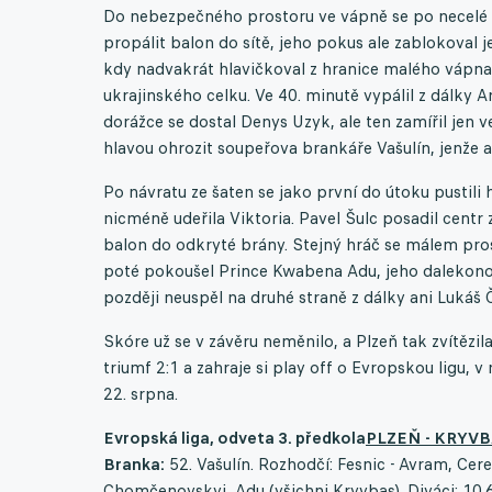
Do nebezpečného prostoru ve vápně se po necelé čtv
propálit balon do sítě, jeho pokus ale zablokoval j
kdy nadvakrát hlavičkoval z hranice malého vápna.
ukrajinského celku. Ve 40. minutě vypálil z dálky 
dorážce se dostal Denys Uzyk, ale ten zamířil jen v
hlavou ohrozit soupeřova brankáře Vašulín, jenže ani
Po návratu ze šaten se jako první do útoku pustili
nicméně udeřila Viktoria. Pavel Šulc posadil centr 
balon do odkryté brány. Stejný hráč se málem prosad
poté pokoušel Prince Kwabena Adu, jeho dalekon
později neuspěl na druhé straně z dálky ani Lukáš 
Skóre už se v závěru neměnilo, a Plzeň tak zvítězi
triumf 2:1 a zahraje si play off o Evropskou ligu,
22. srpna.
Evropská liga, odveta 3. předkola
PLZEŇ - KRYVB
Branka:
52. Vašulín. Rozhodčí: Fesnic - Avram, Cere
Chomčenovskyj, Adu (všichni Kryvbas). Diváci: 10.6