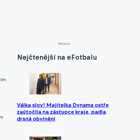
Reklama
Nejčtenější na eFotbalu
ním
Válka slov! Majitelka Dynama ostře
zaútočila na zástupce kraje, padla
om
drsná obvinění