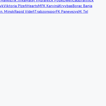
 Havel
Erik Jirka
Matěj Vydra
Nick Pope
Dweh
Cadu
Yannick
yk
Viktoria Plzeň
Hearts
MFK Karviná
Kryvbas
Borac Banja
in. Minsk
Rapid Vídeň
Trabzonspor
FK Panevezys
M. Tel