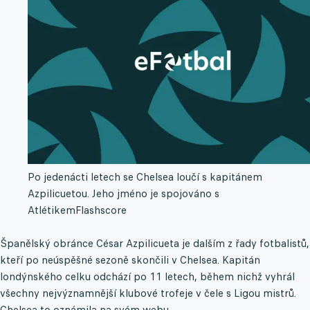
Po jedenácti letech se Chelsea loučí s kapitánem
Azpilicuetou. Jeho jméno je spojováno s
Atlétikem
Flashscore
Španělský obránce César Azpilicueta je dalším z řady fotbalistů,
kteří po neúspěšné sezoně skončili v Chelsea. Kapitán
londýnského celku odchází po 11 letech, během nichž vyhrál
všechny nejvýznamnější klubové trofeje v čele s Ligou mistrů.
Chelsea to oznámila na svém webu.