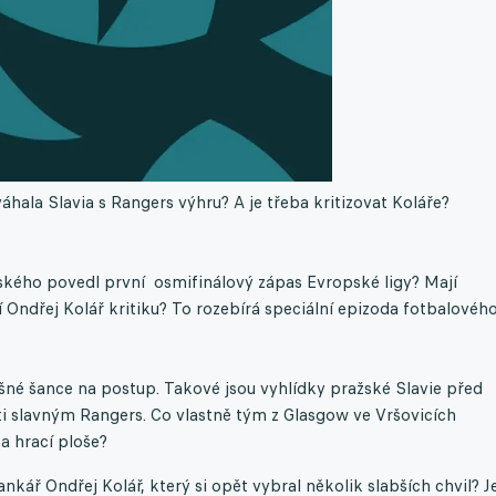
áhala Slavia s Rangers výhru? A je třeba kritizovat Koláře?
ovského povedl první osmifinálový zápas Evropské ligy? Mají
 Ondřej Kolář kritiku? To rozebírá speciální epizoda fotbalovéh
ušné šance na postup. Takové jsou vyhlídky pražské Slavie před
i slavným Rangers. Co vlastně tým z Glasgow ve Vršovicích
 hrací ploše?
kář Ondřej Kolář, který si opět vybral několik slabších chvil? J