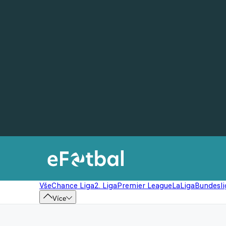
Vše
Chance Liga
2. Liga
Premier League
LaLiga
Bundesli
Více