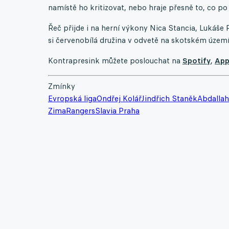
namístě ho kritizovat, nebo hraje přesně to, co p
Řeč přijde i na herní výkony Nica Stancia, Lukáše
si červenobílá družina v odvetě na skotském územ
Kontrapresink můžete poslouchat na
Spotify
,
App
Zmínky
Evropská liga
Ondřej Kolář
Jindřich Staněk
Abdalla
Zima
Rangers
Slavia Praha