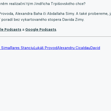
o něm realizační tým Jindřicha Trpišovského chce?
 Provoda, Alexandra Baha či Abdallaha Simy. A také probereme, 
í poradí bez vykartovaného stopera Davida Zimy.
le Podcasts
a
Google Podcasts
.
h Sima
Rares Stanciu
Lukáš Provod
Alexandru Cicaldau
David