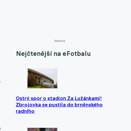
Reklama
Nejčtenější na eFotbalu
o
Ostrý spor o stadion Za Lužánkami!
Zbrojovka se pustila do brněnského
radního
e