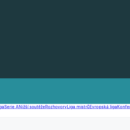
ga
Serie A
Nižší soutěže
Rozhovory
Liga mistrů
Evropská liga
Konfer