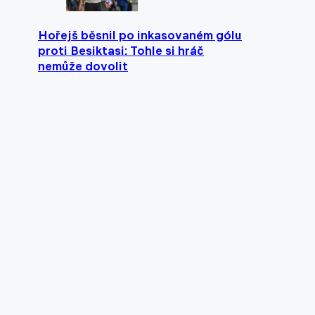
Hořejš běsnil po inkasovaném gólu
proti Besiktasi: Tohle si hráč
nemůže dovolit