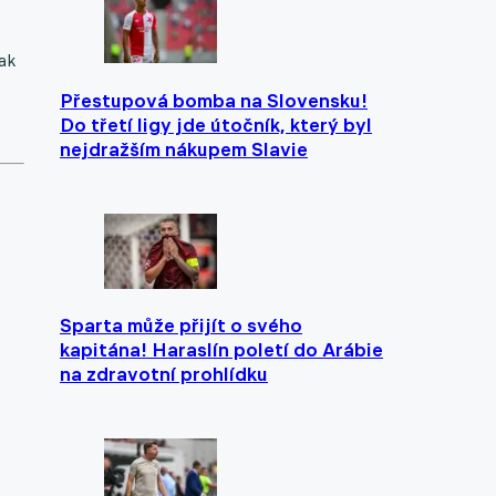
jak
Přestupová bomba na Slovensku!
Do třetí ligy jde útočník, který byl
nejdražším nákupem Slavie
Sparta může přijít o svého
kapitána! Haraslín poletí do Arábie
na zdravotní prohlídku