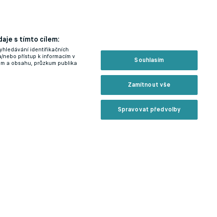
aje s tímto cílem:
yhledávání identifikačních
a/nebo přístup k informacím v
Souhlasím
lam a obsahu, průzkum publika
Zamítnout vše
Spravovat předvolby