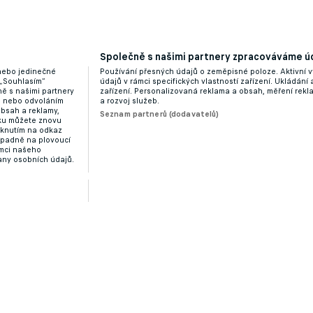
Společně s našimi partnery zpracováváme úd
 nebo jedinečné
Používání přesných údajů o zeměpisné poloze. Aktivní v
 „Souhlasím“
údajů v rámci specifických vlastností zařízení. Ukládání 
ě s našimi partnery
zařízení. Personalizovaná reklama a obsah, měření rek
“ nebo odvoláním
a rozvoj služeb.
obsah a reklamy,
Seznam partnerů (dodavatelů)
dku můžete znovu
liknutím na odkaz
ípadně na plovoucí
ámci našeho
any osobních údajů.