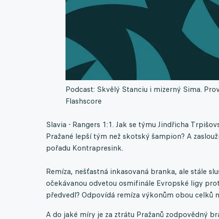
Podcast: Skvělý Stanciu i mizerný Sima. Prov
Flashscore
Slavia - Rangers 1:1. Jak se týmu Jindřicha Trpiš
Pražané lepší tým než skotský šampion? A zaslouží
pořadu Kontrapresink.
Remíza, nešťastná inkasovaná branka, ale stále sl
očekávanou odvetou osmifinále Evropské ligy prot
předvedl? Odpovídá remíza výkonům obou celků na
A do jaké míry je za ztrátu Pražanů zodpovědný bran