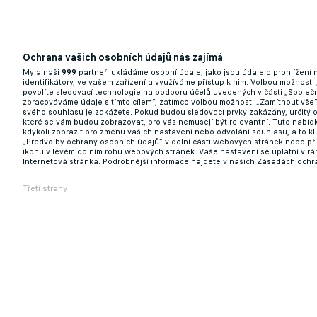
Ochrana vašich osobních údajů nás zajímá
My a naši
999
partneři ukládáme osobní údaje, jako jsou údaje o prohlížení
identifikátory, ve vašem zařízení a využíváme přístup k nim. Volbou možnosti
povolíte sledovací technologie na podporu účelů uvedených v části „Společn
zpracováváme údaje s tímto cílem“, zatímco volbou možnosti „Zamítnout vše
svého souhlasu je zakážete. Pokud budou sledovací prvky zakázány, určitý 
které se vám budou zobrazovat, pro vás nemusejí být relevantní. Tuto nabí
kdykoli zobrazit pro změnu vašich nastavení nebo odvolání souhlasu, a to k
„Předvolby ochrany osobních údajů“ v dolní části webových stránek nebo př
ikonu v levém dolním rohu webových stránek. Vaše nastavení se uplatní v r
Internetová stránka. Podrobnější informace najdete v našich Zásadách ochr
Třetí strany