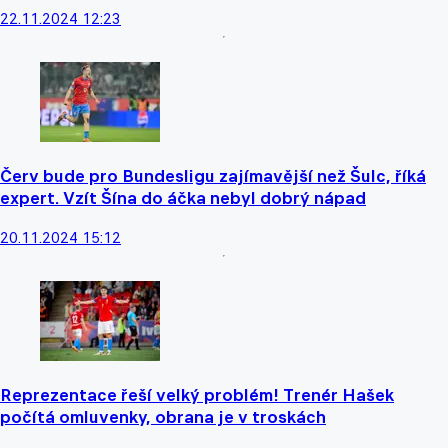
22.11.2024 12:23
Červ bude pro Bundesligu zajímavější než Šulc, říká
expert. Vzít Šína do áčka nebyl dobrý nápad
20.11.2024 15:12
Reprezentace řeší velký problém! Trenér Hašek
počítá omluvenky, obrana je v troskách