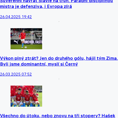
Suverénní návrat Slavie na trůn. Parádní disciplínou
mistra je defenziva, i Evropa zírá
26.04.2025 19:42
Výkon plný ztrát? Jen do druhého gólu, hájil tým Zima.
Byli jsme dominantní, myslí si Černý
26.03.2025 07:52
Všechno do útoku, nebo znovu na tři stopery? Hašek