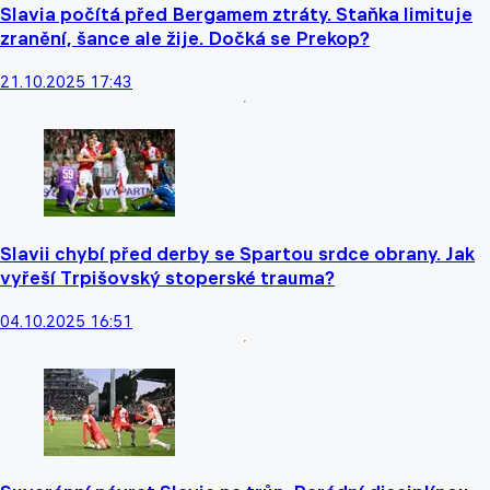
Slavia počítá před Bergamem ztráty. Staňka limituje
zranění, šance ale žije. Dočká se Prekop?
21.10.2025 17:43
Slavii chybí před derby se Spartou srdce obrany. Jak
vyřeší Trpišovský stoperské trauma?
04.10.2025 16:51