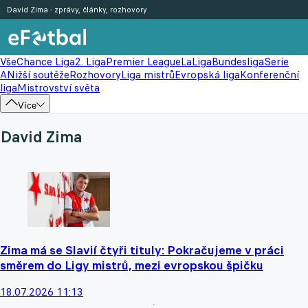
David Zima - zprávy, články, rozhovory
Vše
Chance Liga
2. Liga
Premier League
LaLiga
Bundesliga
Serie
A
Nižší soutěže
Rozhovory
Liga mistrů
Evropská liga
Konferenční
liga
Mistrovství světa
Více
David Zima
Zima má se Slavií čtyři tituly: Pokračujeme v práci
směrem do Ligy mistrů, mezi evropskou špičku
18.07.2026 11:13