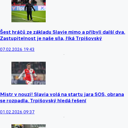
Šest hráčů ze základu Slavie mimo a přibyli další dva.
Zastupitelnost je naše síla, říká Trpišovský
07.02.2026 19:43
Mistr v nouzi! Slavia volá na startu jara SOS, obrana
se rozpadla. Trpišovský hledá řešení
01.02.2026 09:37