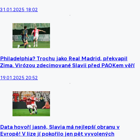
31.01.2025 18:02
Philadelphia? Trochu jako Real Madrid, překvapil
Zima. Virózou zdecimované Slavii před PAOKem věří
19.01.2025 20:52
Data hovoří jasně, Slavia má nejlepší obranu v
Evropě! V lize jí pokořilo jen pět vyvolených