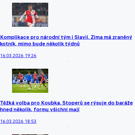
Komplikace pro národní tým i Slavii. Zima má zraněný
kotník, mimo bude několik týdnů
16.03.2026 19:26
Těžká volba pro Koubka. Stoperů se rýsuje do baráže
hned několik, formu všichni mají
16.03.2026 18:53