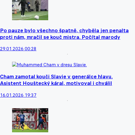
Po pauze bylo všechno špatně, chyběla jen penalta
proti nám, mračil se kouč mistra. Počítal marody
29.01.2026 00:28
Cham zamotal kouči Slavie v generálce hlavu.
Asistent Houštecký káral, motivoval i chválil
16.01.2026 19:37