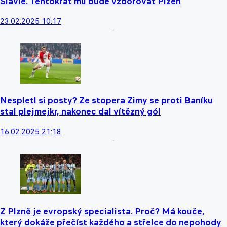
Slavie. Tentokrát mu bude vzdorovat Plzeň
23.02.2025 10:17
Nespletl si posty? Ze stopera Zimy se proti Baníku
stal plejmejkr, nakonec dal vítězný gól
16.02.2025 21:18
Z Plzně je evropský specialista. Proč? Má kouče,
který dokáže přečíst každého a střelce do nepohody