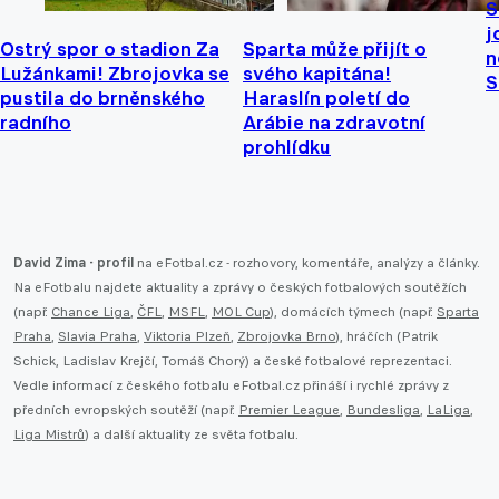
S
j
Ostrý spor o stadion Za
Sparta může přijít o
n
Lužánkami! Zbrojovka se
svého kapitána!
S
pustila do brněnského
Haraslín poletí do
radního
Arábie na zdravotní
prohlídku
David Zima - profil
na eFotbal.cz - rozhovory, komentáře, analýzy a články.
Na eFotbalu najdete aktuality a zprávy o českých fotbalových soutěžích
(např.
Chance Liga
,
ČFL
,
MSFL
,
MOL Cup
), domácích týmech (např.
Sparta
Praha
,
Slavia Praha
,
Viktoria Plzeň
,
Zbrojovka Brno
), hráčích (Patrik
Schick, Ladislav Krejčí, Tomáš Chorý) a české fotbalové reprezentaci.
Vedle informací z českého fotbalu eFotbal.cz přináší i rychlé zprávy z
předních evropských soutěží (např.
Premier League
,
Bundesliga
,
LaLiga
,
Liga Mistrů
) a další aktuality ze světa fotbalu.