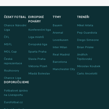
ČESKÝ FOTBAL
EVROPSKÉ
TÝMY
TRENÉŘI
POHÁRY
Chance Národní
Bayern
Mikel Arteta
Liga
Konferenční liga
Arsenal
Pep Guardiola
ČFL
Liga mistrů
Leverkusen
Diego Simeone
MSFL
Evropská liga
Inter Milan
Brian Priske
MOL Cup
Sparta Praha
Real Madrid
Jindřich
Česká
Slavia Praha
Trpišovský
Barcelona
reprezentace
Viktoria Plzeň
Miroslav Koubek
Manchester City
Rozhovory
Mladá Boleslav
Carlo Ancelotti
Chance Liga
DOPORUČUJEME
Fotbalové zprávy
na Livesportu
Eurofotbal.cz