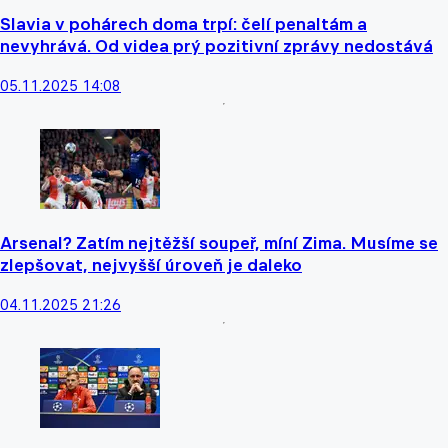
Slavia v pohárech doma trpí: čelí penaltám a
nevyhrává. Od videa prý pozitivní zprávy nedostává
05.11.2025 14:08
Arsenal? Zatím nejtěžší soupeř, míní Zima. Musíme se
zlepšovat, nejvyšší úroveň je daleko
04.11.2025 21:26