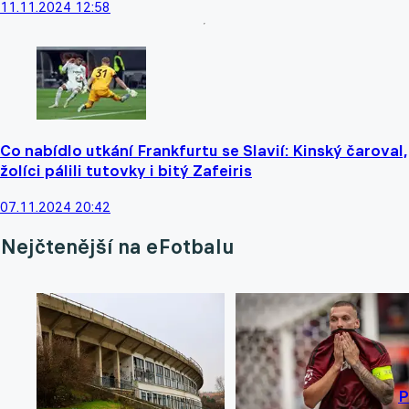
11.11.2024 12:58
Co nabídlo utkání Frankfurtu se Slavií: Kinský čaroval,
žolíci pálili tutovky i bitý Zafeiris
07.11.2024 20:42
Nejčtenější na eFotbalu
P