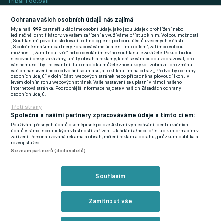
Tribal Football -
Football News
(EN)
Ochrana vašich osobních údajů nás zajímá
My a naši
999
partneři ukládáme osobní údaje, jako jsou údaje o prohlížení nebo
FlashFutbal (SK)
jedinečné identifikátory, ve vašem zařízení a využíváme přístup k nim. Volbou možnosti
„Souhlasím“ povolíte sledovací technologie na podporu účelů uvedených v části
„Společně s našimi partnery zpracováváme údaje s tímto cílem“, zatímco volbou
Tenisportal.cz
možnosti „Zamítnout vše“ nebo odvoláním svého souhlasu je zakážete. Pokud budou
sledovací prvky zakázány, určitý obsah a reklamy, které se vám budou zobrazovat, pro
Tenisové zprávy
vás nemusejí být relevantní. Tuto nabídku můžete znovu kdykoli zobrazit pro změnu
vašich nastavení nebo odvolání souhlasu, a to kliknutím na odkaz „Předvolby ochrany
na Livesportu
osobních údajů“ v dolní části webových stránek nebo případně na plovoucí ikonu v
levém dolním rohu webových stránek. Vaše nastavení se uplatní v rámci našeho
Internetová stránka. Podrobnější informace najdete v našich Zásadách ochrany
osobních údajů.
Třetí strany
Společně s našimi partnery zpracováváme údaje s tímto cílem:
Používání přesných údajů o zeměpisné poloze. Aktivní vyhledávání identifikačních
Podmínky užití
GDPR a žurnalistika
údajů v rámci specifických vlastností zařízení. Ukládání a/nebo přístup k informacím v
zařízení. Personalizovaná reklama a obsah, měření reklam a obsahu, průzkum publika a
Zásady ochrany osobních údajů
Doporučené stránky
rozvoj služeb.
Seznam partnerů (dodavatelů)
Třetí strany
Tiráž
Souhlasím
© eFotbal
2026
Zamítnout vše