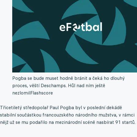
Pogba se bude muset hodně bránit a čeká ho dlouhý
proces, věští Deschamps. Hůl nad ním ještě
nezlomil
Flashscore
Třicetiletý středopolař Paul Pogba byl v poslední dekádě
stabilní součástkou francouzského národního mužstva, v rámci
nějž už se mu podařilo na mezinárodní scéně nasbírat 91 startů.