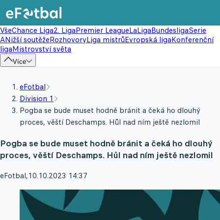
Vše
Chance Liga
2. Liga
Premier League
LaLiga
Bundesliga
Serie
A
Nižší soutěže
Rozhovory
Liga mistrů
Evropská liga
Konferenční
liga
Mistrovství světa
Více
eFotbal
Division 1
Pogba se bude muset hodně bránit a čeká ho dlouhý
proces, věští Deschamps. Hůl nad ním ještě nezlomil
Pogba se bude muset hodně bránit a čeká ho dlouhý
proces, věští Deschamps. Hůl nad ním ještě nezlomil
eFotbal
,
10.10.2023 14:37