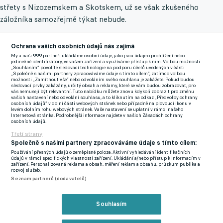
střety s Nizozemskem a Skotskem, už se však zkušeného
záložníka samozřejmě týkat nebude.
Protože mu dopingová kontrola odhalila v krvi opakovaně
Ochrana vašich osobních údajů nás zajímá
zakázanou hladinu testosteronu, na klubové i mezinárodní
My a naši
999
partneři ukládáme osobní údaje, jako jsou údaje o prohlížení nebo
úrovni hrozí kmenovému hráči Juventusu až čtyřletý distanc.
jedinečné identifikátory, ve vašem zařízení a využíváme přístup k nim. Volbou možnosti
„Souhlasím“ povolíte sledovací technologie na podporu účelů uvedených v části
„Společně s našimi partnery zpracováváme údaje s tímto cílem“, zatímco volbou
možnosti „Zamítnout vše“ nebo odvoláním svého souhlasu je zakážete. Pokud budou
Hlavní kouč úřadujících vicemistrů světa Didier Deschamps tak
sledovací prvky zakázány, určitý obsah a reklamy, které se vám budou zobrazovat, pro
vás nemusejí být relevantní. Tuto nabídku můžete znovu kdykoli zobrazit pro změnu
musí přemýšlet i o tom, jak a hlavně kým světového šampiona z
vašich nastavení nebo odvolání souhlasu, a to kliknutím na odkaz „Předvolby ochrany
osobních údajů“ v dolní části webových stránek nebo případně na plovoucí ikonu v
roku 2018 nahradí.
levém dolním rohu webových stránek. Vaše nastavení se uplatní v rámci našeho
Internetová stránka. Podrobnější informace najdete v našich Zásadách ochrany
osobních údajů.
TROJLÍSTEK PERSPEKTIVNÍCH TVÁŘÍ DO ZÁLOHY, KTERÉ
Třetí strany
NA PŘESTUPOVÉM TRHU AKTUÁLNĚ SLEDUJE XAVI
Společně s našimi partnery zpracováváme údaje s tímto cílem:
"V poslední době mu padá na hlavu hodně věcí. Ocitl se v
Používání přesných údajů o zeměpisné poloze. Aktivní vyhledávání identifikačních
údajů v rámci specifických vlastností zařízení. Ukládání a/nebo přístup k informacím v
komplikované situaci. Bude se bránit a bude se muset hodně
zařízení. Personalizovaná reklama a obsah, měření reklam a obsahu, průzkum publika a
rozvoj služeb.
bránit. Bude součástí dlouhého procesu," zavěštil si na portálu
Seznam partnerů (dodavatelů)
Le Parisien blízký spolupracovník Thierry Henryho.
Souhlasím
Mohl by znamenat nedávný Pogbův skandál i předčasný konec
v ostře sledované reprezentaci? V říjnu 2023 ještě neumí