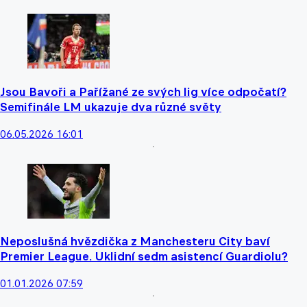
Jsou Bavoři a Pařížané ze svých lig více odpočatí?
Semifinále LM ukazuje dva různé světy
06.05.2026 16:01
Neposlušná hvězdička z Manchesteru City baví
Premier League. Uklidní sedm asistencí Guardiolu?
01.01.2026 07:59