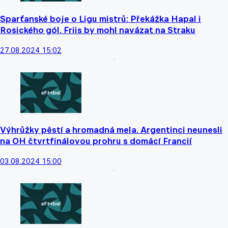
Sparťanské boje o Ligu mistrů: Překážka Hapal i
Rosického gól. Friis by mohl navázat na Straku
27.08.2024 15:02
Výhrůžky pěstí a hromadná mela. Argentinci neunesli
na OH čtvrtfinálovou prohru s domácí Francií
03.08.2024 15:00