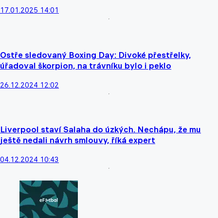
17.01.2025 14:01
Ostře sledovaný Boxing Day: Divoké přestřelky,
úřadoval škorpion, na trávníku bylo i peklo
26.12.2024 12:02
Liverpool staví Salaha do úzkých. Nechápu, že mu
ještě nedali návrh smlouvy, říká expert
04.12.2024 10:43