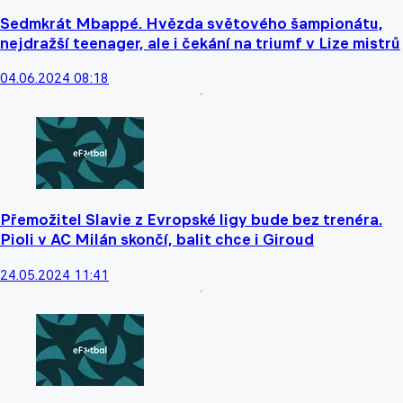
Sedmkrát Mbappé. Hvězda světového šampionátu,
nejdražší teenager, ale i čekání na triumf v Lize mistrů
04.06.2024 08:18
Přemožitel Slavie z Evropské ligy bude bez trenéra.
Pioli v AC Milán skončí, balit chce i Giroud
24.05.2024 11:41