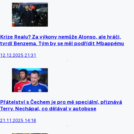
Krize Realu? Za výkony nemůže Alonso, ale hráči,
tvrdí Benzema. Tým by se měl podřídit Mbappému
12.12.2025 21:31
Přátelství s Čechem je pro mě speciální, přiznává
Terry. Nechápal, co dělával v autobuse
21.11.2025 14:18