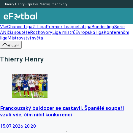
Thierry Henry - zprávy, články, rozhovory
Vše
Chance Liga
2. Liga
Premier League
LaLiga
Bundesliga
Serie
A
Nižší soutěže
Rozhovory
Liga mistrů
Evropská liga
Konferenční
liga
Mistrovství světa
Více
Thierry Henry
Francouzský buldozer se zastavil. Španělé soupeři
vzali vše, čím ničil konkurenci
15.07.2026 20:20