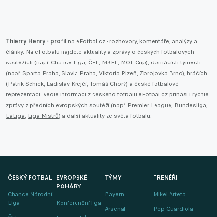
Thierry Henry - profil
na eFotbal.cz - rozhovory, komentáře, analýzy a
články. Na eFotbalu najdete aktuality a zprávy o českých fotbalových
soutěžích (např.
Chance Liga
,
ČFL
,
MSFL
,
MOL Cup
), domácích týmech
(např.
Sparta Praha
,
Slavia Praha
,
Viktoria Plzeň
,
Zbrojovka Brno
), hráčích
(Patrik Schick, Ladislav Krejčí, Tomáš Chorý) a české fotbalové
reprezentaci. Vedle informací z českého fotbalu eFotbal.cz přináší i rychlé
zprávy z předních evropských soutěží (např.
Premier League
,
Bundesliga
,
LaLiga
,
Liga Mistrů
) a další aktuality ze světa fotbalu.
ČESKÝ FOTBAL
EVROPSKÉ
TÝMY
TRENÉŘI
POHÁRY
Chance Národní
Bayern
Mikel Arteta
Liga
Konferenční liga
Arsenal
Pep Guardiola