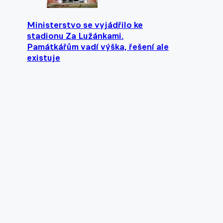
Ministerstvo se vyjádřilo ke
stadionu Za Lužánkami.
Památkářům vadí výška, řešení ale
existuje