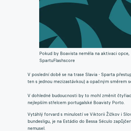
Pokud by Boavista neměla na aktivaci opce,
Spartu
Flashscore
V poslední době se na trase Slavia - Sparta přestu
ten s jednou mezizastávkou) a opačným směrem s
V dohledné budoucnosti by to mohl změnit čtyřiadv
nejlepším střelcem portugalské Boavisty Porto.
Vytáhlý forvard s minulostí ve Viktorii Žižkov i Sl
bundesligu, je na Estádio do Bessa Século zapůjče
nemusel.