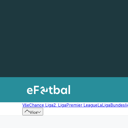
Vše
Chance Liga
2. Liga
Premier League
LaLiga
Bundesli
Více