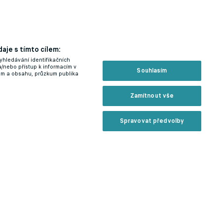
aje s tímto cílem:
yhledávání identifikačních
a/nebo přístup k informacím v
Souhlasím
lam a obsahu, průzkum publika
Zamítnout vše
Spravovat předvolby