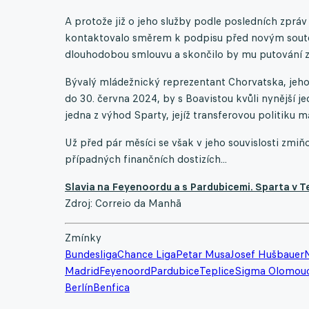
A protože již o jeho služby podle posledních zprá
kontaktovalo směrem k podpisu před novým soutě
dlouhodobou smlouvu a skončilo by mu putování ze
Bývalý mládežnický reprezentant Chorvatska, jehož
do 30. června 2024, by s Boavistou kvůli nynější j
jedna z výhod Sparty, jejíž transferovou politiku m
Už před pár měsíci se však v jeho souvislosti zmiňo
případných finančních dostizích...
Slavia na Feyenoordu a s Pardubicemi. Sparta v Te
Zdroj: Correio da Manhã
Zmínky
Bundesliga
Chance Liga
Petar Musa
Josef Hušbauer
Madrid
Feyenoord
Pardubice
Teplice
Sigma Olomou
Berlín
Benfica