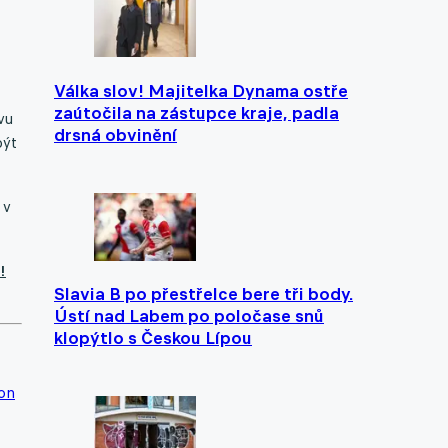
Válka slov! Majitelka Dynama ostře
zaútočila na zástupce kraje, padla
vu
drsná obvinění
být
 v
!
Slavia B po přestřelce bere tři body.
Ústí nad Labem po poločase snů
klopýtlo s Českou Lípou
on