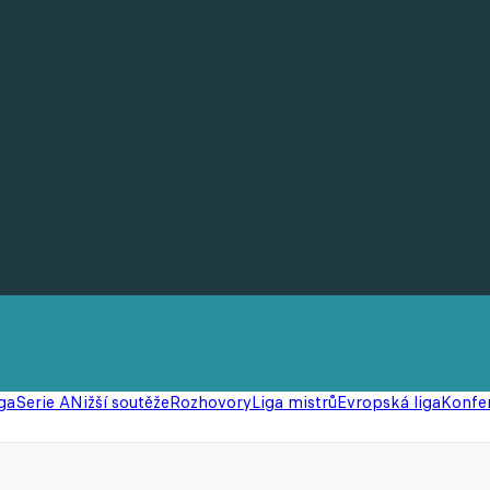
ga
Serie A
Nižší soutěže
Rozhovory
Liga mistrů
Evropská liga
Konfer