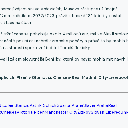
v nemají zájem ani ve Vršovicích, Musova zástupce už údajně
žním ročníkem 2022/2023 právě letenské "S", kde by dostal
 štace na štaci.
 tržní cena se pohybuje okolo 4 milionů eur, má ve Slavii smlou
edenácté pozici asi nehrál evropské poháry a právě to by mohla 
á na starosti sportovní ředitel Tomáš Rosický.
val i zájem slovutnější Benfiky, která by navíc mohla mít navrh i
plicích, Plzeň v Olomouci, Chelsea-Real Madrid, City-Liverpool
Nicolae Stanciu
Patrik Schick
Sparta Praha
Slavia Praha
Real
c
Chelsea
Viktoria Plzeň
Manchester City
Žižkov
Slovan Liberec
Uni