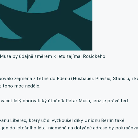
 Musa by údajně směrem k létu zajímal Rosického
povalo zejména z Letné do Edenu (Hušbauer, Plavšič, Stanciu, i k
e toho moc nedělo.
acetiletý chorvatský útočník Petar Musa, jenž je právě teď
ovanu Liberec, který už si vyzkoušel díky Unionu Berlín také
n jen do letošního léta, nicméně na dotyčné adrese by pokračova