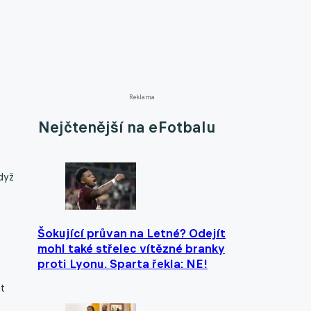
Reklama
Nejčtenější na eFotbalu
dyž
Šokující průvan na Letné? Odejít
mohl také střelec vítězné branky
proti Lyonu. Sparta řekla: NE!
t