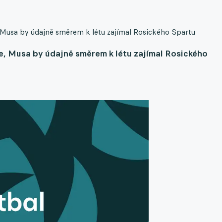
 Musa by údajně směrem k létu zajímal Rosického Spartu
e, Musa by údajně směrem k létu zajímal Rosického