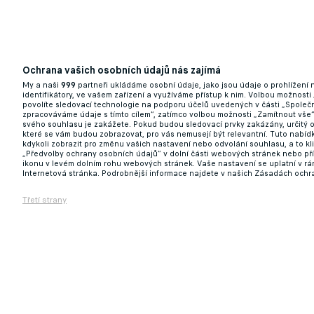
Ochrana vašich osobních údajů nás zajímá
My a naši
999
partneři ukládáme osobní údaje, jako jsou údaje o prohlížení
identifikátory, ve vašem zařízení a využíváme přístup k nim. Volbou možnosti
povolíte sledovací technologie na podporu účelů uvedených v části „Společn
zpracováváme údaje s tímto cílem“, zatímco volbou možnosti „Zamítnout vše
svého souhlasu je zakážete. Pokud budou sledovací prvky zakázány, určitý 
které se vám budou zobrazovat, pro vás nemusejí být relevantní. Tuto nabí
kdykoli zobrazit pro změnu vašich nastavení nebo odvolání souhlasu, a to k
„Předvolby ochrany osobních údajů“ v dolní části webových stránek nebo př
ikonu v levém dolním rohu webových stránek. Vaše nastavení se uplatní v r
Internetová stránka. Podrobnější informace najdete v našich Zásadách ochr
Třetí strany