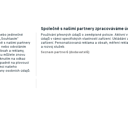
Společně s našimi partnery zpracováváme úd
 nebo jedinečné
Používání přesných údajů o zeměpisné poloze. Aktivní v
 „Souhlasím“
údajů v rámci specifických vlastností zařízení. Ukládání 
ě s našimi partnery
zařízení. Personalizovaná reklama a obsah, měření rek
“ nebo odvoláním
a rozvoj služeb.
obsah a reklamy,
Seznam partnerů (dodavatelů)
dku můžete znovu
liknutím na odkaz
ípadně na plovoucí
ámci našeho
any osobních údajů.