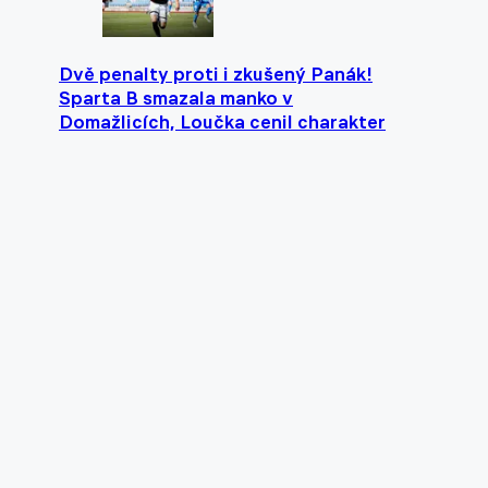
Dvě penalty proti i zkušený Panák!
Sparta B smazala manko v
Domažlicích, Loučka cenil charakter