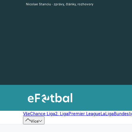
Nicolae Stanciu - zprávy, články, rozhovory
Vše
Chance Liga
2. Liga
Premier League
LaLiga
Bundesli
Více