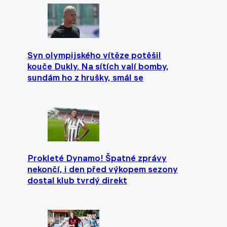
Syn olympijského vítěze potěšil
kouče Dukly. Na sítích valí bomby,
sundám ho z hrušky, smál se
Prokleté Dynamo! Špatné zprávy
nekončí, i den před výkopem sezony
dostal klub tvrdý direkt