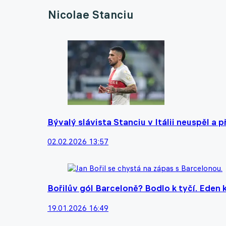
Nicolae Stanciu
Bývalý slávista Stanciu v Itálii neuspěl a 
02.02.2026 13:57
Bořilův gól Barceloně? Bodlo k tyčí. Eden kř
19.01.2026 16:49