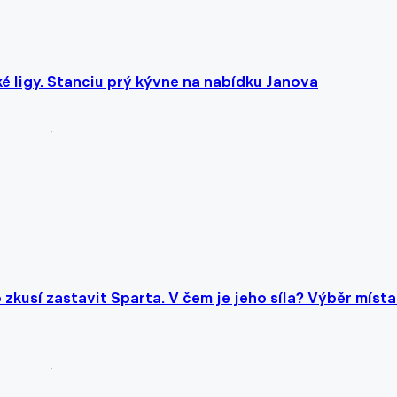
ké ligy. Stanciu prý kývne na nabídku Janova
 zkusí zastavit Sparta. V čem je jeho síla? Výběr místa 