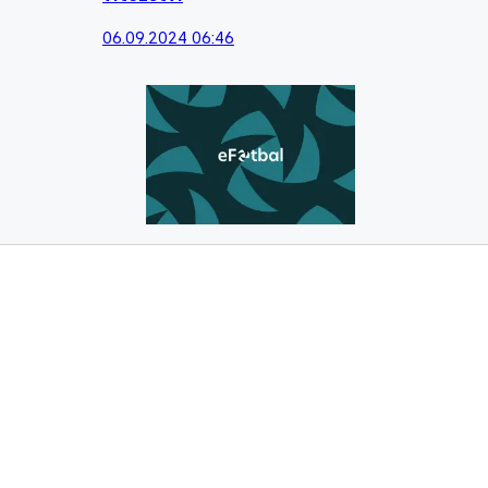
06.09.2024 06:46
Gól není zločin: Rozhodčí chrání hříšníky, 
02.09.2024 16:55