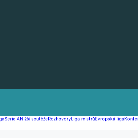
ga
Serie A
Nižší soutěže
Rozhovory
Liga mistrů
Evropská liga
Konfer