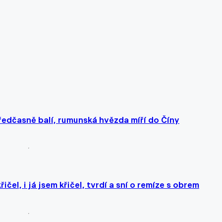
předčasně balí, rumunská hvězda míří do Číny
ičel, i já jsem křičel, tvrdí a sní o remíze s obrem