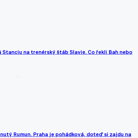
 Stanciu na trenérský štáb Slavie. Co řekli Bah nebo
nutý Rumun. Praha je pohádková, doteď si zajdu na