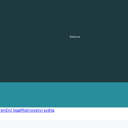
Reklama
enční liga
Mistrovství světa