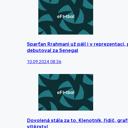
Sparťan Rrahmani už pálí i v reprezentaci,
debutoval za Senegal
10.09.2024 08:36
Dovolená stála za to. Klenotník, řidič, gra
vítězství