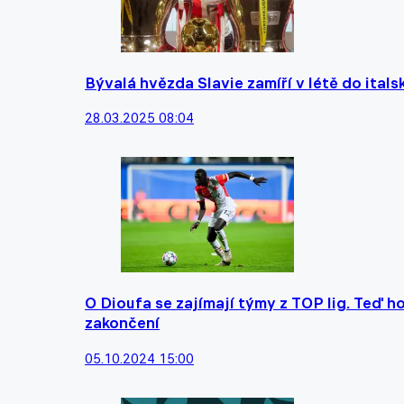
Bývalá hvězda Slavie zamíří v létě do itals
28.03.2025 08:04
O Dioufa se zajímají týmy z TOP lig. Teď ho
zakončení
05.10.2024 15:00