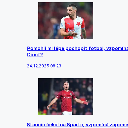
Pomohli mi lépe pochopit fotbal, vzpomíná
Diouf?
24.12.2025 08:23
Stanciu čekal na Spartu, vzpomíná zapome