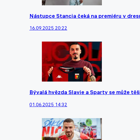
Nástupce Stancia čeká na premiéru v dresu 
16.09.2025 20:22
Bývalá hvězda Slavie a Sparty se může těši
01.06.2025 14:32