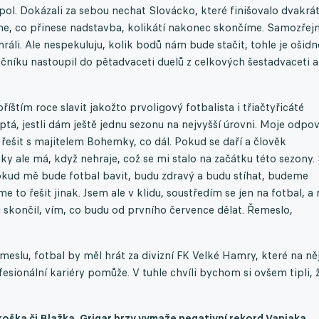
ol. Dokázali za sebou nechat Slovácko, které finišovalo dvakrá
díme, co přinese nadstavba, kolikátí nakonec skončíme. Samozře
áli. Ale nespekuluju, kolik bodů nám bude stačit, tohle je ošidn
očníku nastoupil do pětadvaceti duelů z celkových šestadvaceti a
íštím roce slavit jakožto prvoligový fotbalista i třiačtyřicáté
 ptá, jestli dám ještě jednu sezonu na nejvyšší úrovni. Moje odpo
řešit s majitelem Bohemky, co dál. Pokud se daří a člověk
ky ale má, když nehraje, což se mi stalo na začátku této sezony.
ud mě bude fotbal bavit, budu zdravý a budu stíhat, budeme
to řešit jinak. Jsem ale v klidu, soustředím se jen na fotbal, a 
 skončil, vím, co budu od prvního července dělat. Řemeslo,
emeslu, fotbal by měl hrát za divizní FK Velké Hamry, které na ně
ofesionální kariéry pomůže. V tuhle chvíli bychom si ovšem tipli, 
koška či Blažka. Grigar brzy vymaže negativní rekord Vaniaka