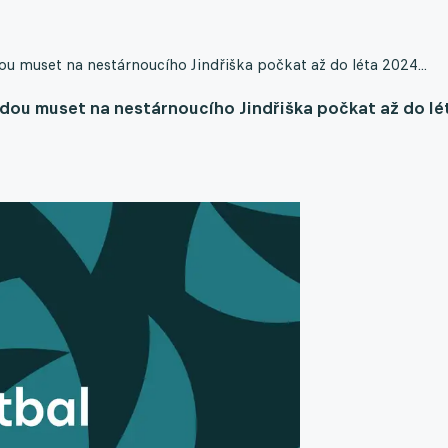
u muset na nestárnoucího Jindřiška počkat až do léta 2024...
udou muset na nestárnoucího Jindřiška počkat až do lé