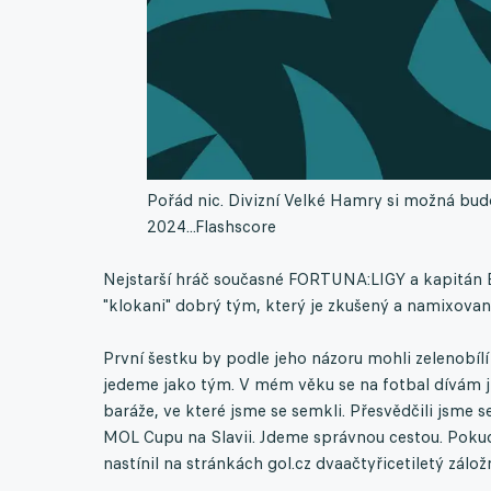
Pořád nic. Divizní Velké Hamry si možná bud
2024...
Flashscore
Nejstarší hráč současné FORTUNA:LIGY a kapitán B
"klokani" dobrý tým, který je zkušený a namixovan
První šestku by podle jeho názoru mohli zelenobílí
jedeme jako tým. V mém věku se na fotbal dívám jin
baráže, ve které jsme se semkli. Přesvědčili jsme 
MOL Cupu na Slavii. Jdeme správnou cestou. Poku
nastínil na stránkách gol.cz dvaačtyřicetiletý zálož