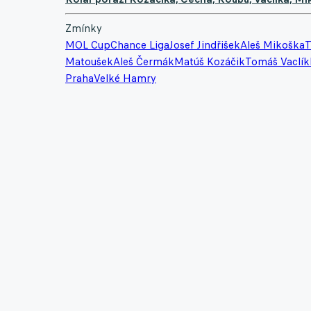
Zmínky
MOL Cup
Chance Liga
Josef Jindřišek
Aleš Mikoška
T
Matoušek
Aleš Čermák
Matúš Kozáčik
Tomáš Vaclík
Praha
Velké Hamry