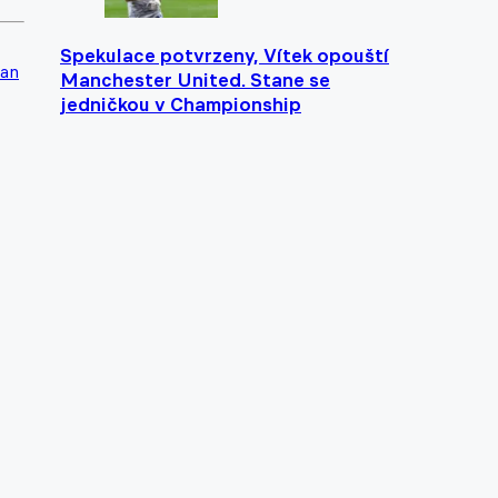
Spekulace potvrzeny, Vítek opouští
Jan
Manchester United. Stane se
jedničkou v Championship