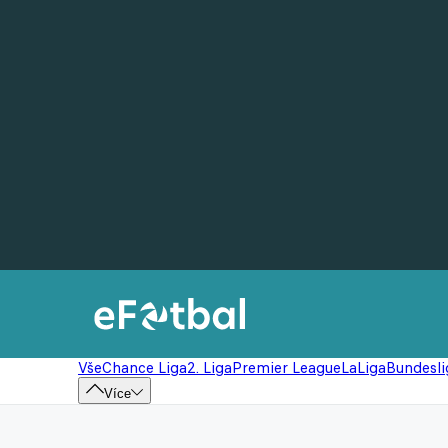
Vše
Chance Liga
2. Liga
Premier League
LaLiga
Bundesli
Více