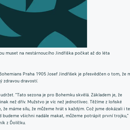
ou muset na nestárnoucího Jindřiška počkat až do léta
ohemians Praha 1905 Josef Jindřišek je přesvědčen o tom, že m
ý zdravou dravostí.
 udržet. "Tato sezona je pro Bohemku skvělá. Základem je, že
ak než dřív. Mužstvo je víc než jednotlivec. Těžíme z loňské
se, že máme sílu, že můžeme hrát s každým. Což jsme dokázali i t
d budeme všichni nadále makat, můžeme potrápit první trojku,"
ník z Ďolíčku.