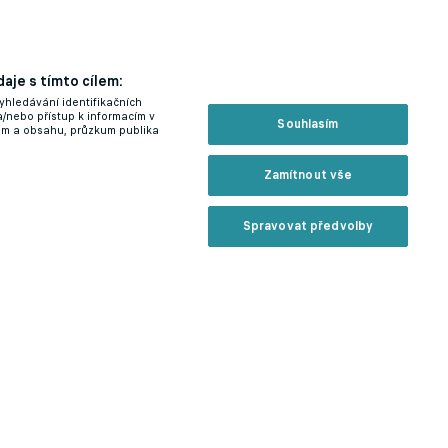
aje s tímto cílem:
yhledávání identifikačních
a/nebo přístup k informacím v
Souhlasím
lam a obsahu, průzkum publika
Zamítnout vše
Spravovat předvolby