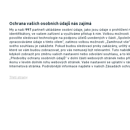
Ochrana vašich osobních údajů nás zajímá
My a naši
997
partneři ukládáme osobní údaje, jako jsou údaje o prohlížení
identifikátory, ve vašem zařízení a využíváme přístup k nim. Volbou možnosti
povolíte sledovací technologie na podporu účelů uvedených v části „Společn
zpracováváme údaje s tímto cílem“, zatímco volbou možnosti „Zamítnout vše
svého souhlasu je zakážete. Pokud budou sledovací prvky zakázány, určitý 
které se vám budou zobrazovat, pro vás nemusejí být relevantní. Tuto nabí
kdykoli zobrazit pro změnu vašich nastavení nebo odvolání souhlasu, a to k
„Předvolby ochrany osobních údajů“ v dolní části webových stránek nebo př
ikonu v levém dolním rohu webových stránek. Vaše nastavení se uplatní v r
Internetová stránka. Podrobnější informace najdete v našich Zásadách ochr
Třetí strany