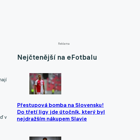
Reklama
Nejčtenější na eFotbalu
ají
Přestupová bomba na Slovensku!
Do třetí ligy jde útočník, který byl
eď v
nejdražším nákupem Slavie