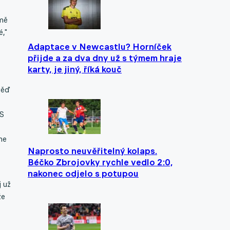
t
jmě
é,"
Adaptace v Newcastlu? Horníček
přijde a za dva dny už s týmem hraje
karty, je jiný, říká kouč
věď
 S
ne
Naprosto neuvěřitelný kolaps.
Béčko Zbrojovky rychle vedlo 2:0,
nakonec odjelo s potupou
j už
že