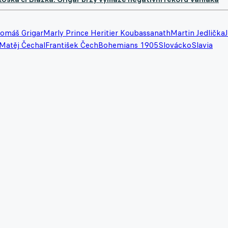
omáš Grigar
Marly Prince Heritier Koubassanath
Martin Jedlička
Matěj Čechal
František Čech
Bohemians 1905
Slovácko
Slavia