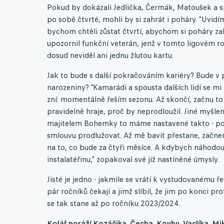
Pokud by dokázali Jedlička, Čermák, Matoušek a sp
po sobě čtvrté, mohli by si zahrát i poháry. "Uvi
bychom chtěli zůstat čtvrtí, abychom si poháry zahr
upozornil funkční veterán, jenž v tomto ligovém r
dosud neviděl ani jednu žlutou kartu.
Jak to bude s další pokračováním kariéry? Bude v př
narozeniny? "Kamarádi a spousta dalších lidí se mi
zní: momentálně řeším sezonu. Až skončí, začnu to 
pravidelně hraje, proč by neprodloužil. Jiné myšlen
majitelem Bohemky to máme nastavené takto - pok
smlouvu prodlužovat. Až mě bavit přestane, začneme 
na to, co bude za čtyři měsíce. A kdybych náhodou
instalatéřinu," zopakoval své již nastíněné úmysly.
Jisté je jedno - jakmile se vrátí k vystudovanému ř
pár ročníků čekají a jimž slíbil, že jim po konci pr
se tak stane až po ročníku 2023/2024.
Kolář poráží Kozáčika, Čecha, Koubu, Vaclíka, Mi