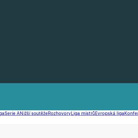
ga
Serie A
Nižší soutěže
Rozhovory
Liga mistrů
Evropská liga
Konfer