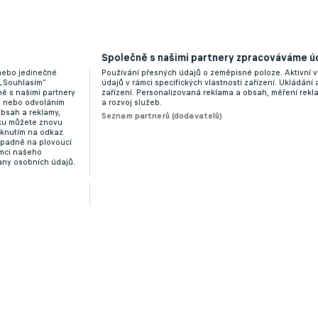
Společně s našimi partnery zpracováváme úd
 nebo jedinečné
Používání přesných údajů o zeměpisné poloze. Aktivní v
 „Souhlasím“
údajů v rámci specifických vlastností zařízení. Ukládání 
ě s našimi partnery
zařízení. Personalizovaná reklama a obsah, měření rek
“ nebo odvoláním
a rozvoj služeb.
obsah a reklamy,
Seznam partnerů (dodavatelů)
dku můžete znovu
liknutím na odkaz
ípadně na plovoucí
ámci našeho
any osobních údajů.