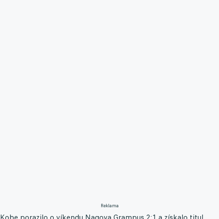
Reklama
Kobe porazilo o víkendu Nagoya Grampus 2:1 a získalo titul,