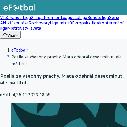
Vše
Chance Liga
2. Liga
Premier League
LaLiga
Bundesliga
Serie
A
Nižší soutěže
Rozhovory
Liga mistrů
Evropská liga
Konferenční
liga
Mistrovství světa
Více
eFotbal
Posila ze všechny prachy. Mata odehrál deset minut, ale
má titul
Posila ze všechny prachy. Mata odehrál deset minut,
ale má titul
eFotbal
,
25.11.2023 18:55