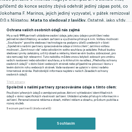
přičemž do konce sezóny zbývá odehrát jediný zápas poté, co
Jokohama F. Marinos, jejich jediný vyzyvatel, v pátek remizoval
0:0 s Niigatou.
Mata to sledoval z lavičky.
Ostatně, jako vždy.
Jakto?
Ochrana vašich osobních údajů nás zajímá
My a naši
999
partneři ukládáme osobní údaje, jako jsou údaje o prohlížení nebo
Bylo to na začátku září, kdy se Mata velmi překvapivě přesunul
jedinečné identifikátory, ve vašem zařízení a využíváme přístup k nim. Volbou možnosti
„Souhlasím“ povolíte sledovací technologie na podporu účelů uvedených v části
do Kobe po úspěšném tažení v Istanbulu s Galatasarayem. Za
„Společně s našimi partnery zpracováváme údaje s tímto cílem“, zatímco volbou
možnosti „Zamítnout vše“ nebo odvoláním svého souhlasu je zakážete. Pokud budou
turecký celek odehrál 18 zápasů ve všech soutěžích a pomohl
sledovací prvky zakázány, určitý obsah a reklamy, které se vám budou zobrazovat, pro
vás nemusejí být relevantní. Tuto nabídku můžete znovu kdykoli zobrazit pro změnu
mu k titulu v Superlize.
vašich nastavení nebo odvolání souhlasu, a to kliknutím na odkaz „Předvolby ochrany
osobních údajů“ v dolní části webových stránek nebo případně na plovoucí ikonu v
levém dolním rohu webových stránek. Vaše nastavení se uplatní v rámci našeho
Při zářijovém podpisu smlouvy s Kóbe bývalý záložník
Internetová stránka. Podrobnější informace najdete v našich Zásadách ochrany
osobních údajů.
Manchesteru United popsal svůj cíl přinést svému novému týmu
Třetí strany
první ligový titul.
Společně s našimi partnery zpracováváme údaje s tímto cílem:
Používání přesných údajů o zeměpisné poloze. Aktivní vyhledávání identifikačních
údajů v rámci specifických vlastností zařízení. Ukládání a/nebo přístup k informacím v
"Opravdu se těším, až budu hrát na tomto stadionu před vašimi
zařízení. Personalizovaná reklama a obsah, měření reklam a obsahu, průzkum publika a
rozvoj služeb.
fanoušky s cílem vyhrát pro Vissel Kobe titul," řekl Mata v září.
Seznam partnerů (dodavatelů)
"Budu se snažit ze všech sil pomoci týmu k zisku této trofeje,
abych do své kariéry zapsal ještě jednu trofej."
Souhlasím
Trofej sice zapsal, ale že by k ní výrazně pomohl, to se opravdu