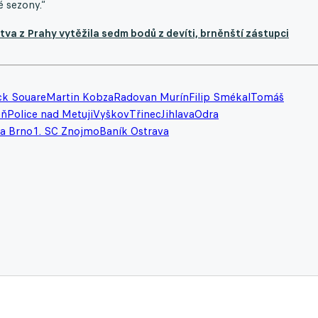
é sezony.“
tva z Prahy vytěžila sedm bodů z devíti, brněnští zástupci
ck Souare
Martin Kobza
Radovan Murín
Filip Smékal
Tomáš
eň
Police nad Metuji
Vyškov
Třinec
Jihlava
Odra
a Brno
1. SC Znojmo
Baník Ostrava