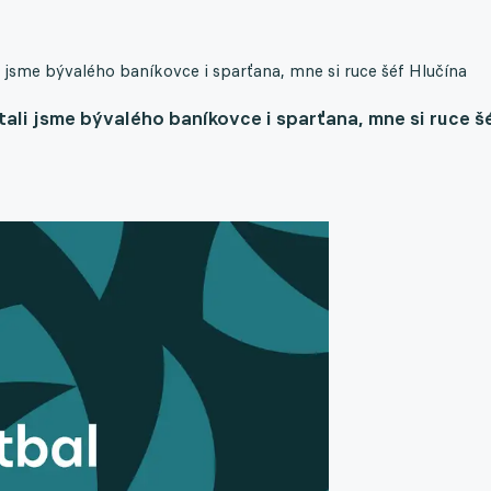
li jsme bývalého baníkovce i sparťana, mne si ruce šéf Hlučína
tali jsme bývalého baníkovce i sparťana, mne si ruce š