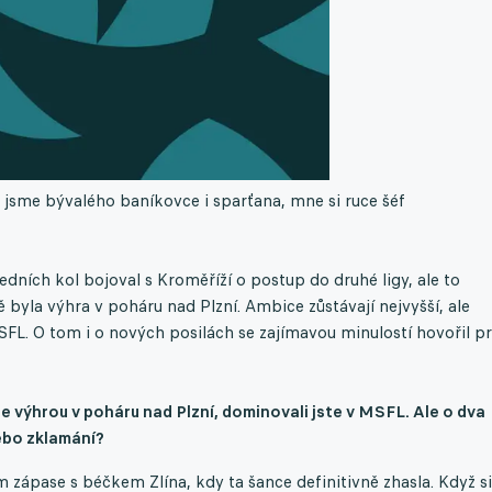
i jsme bývalého baníkovce i sparťana, mne si ruce šéf
edních kol bojoval s Kroměříží o postup do druhé ligy, ale to
la výhra v poháru nad Plzní. Ambice zůstávají nejvyšší, ale
SFL. O tom i o nových posilách se zajímavou minulostí hovořil p
te výhrou v poháru nad Plzní, dominovali jste v MSFL. Ale o dva
nebo zklamání?
m zápase s béčkem Zlína, kdy ta šance definitivně zhasla. Když si