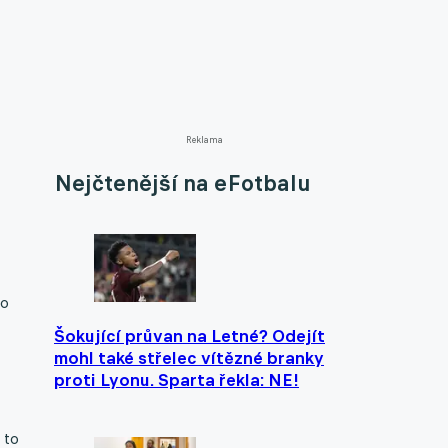
Reklama
Nejčtenější na eFotbalu
ro
Šokující průvan na Letné? Odejít
mohl také střelec vítězné branky
proti Lyonu. Sparta řekla: NE!
 to