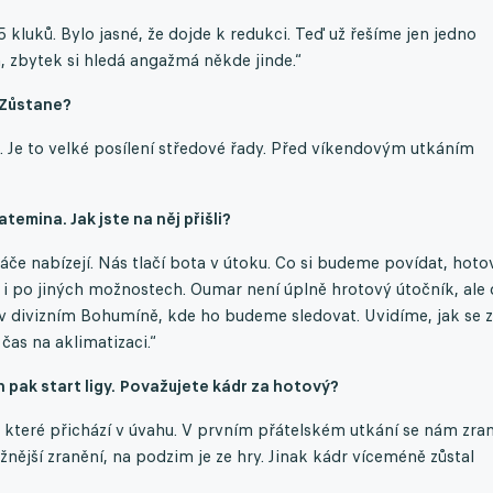
5 kluků. Bylo jasné, že dojde k redukci. Teď už řešíme jen jedno
, zbytek si hledá angažmá někde jinde.“
 Zůstane?
a. Je to velké posílení středové řady. Před víkendovým utkáním
emina. Jak jste na něj přišli?
ráče nabízejí. Nás tlačí bota v útoku. Co si budeme povídat, hoto
dy i po jiných možnostech. Oumar není úplně hrotový útočník, ale
 v divizním Bohumíně, kde ho budeme sledovat. Uvidíme, jak se 
čas na aklimatizaci.“
 pak start ligy. Považujete kádr za hotový?
, které přichází v úvahu. V prvním přátelském utkání se nám zran
žnější zranění, na podzim je ze hry. Jinak kádr víceméně zůstal