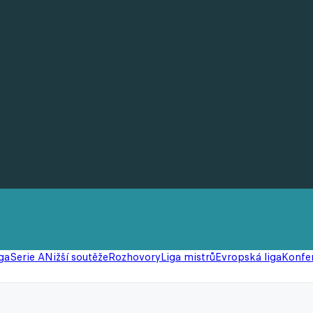
ga
Serie A
Nižší soutěže
Rozhovory
Liga mistrů
Evropská liga
Konfer