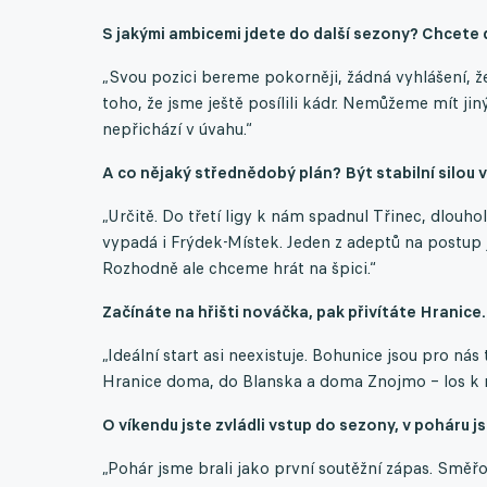
S jakými ambicemi jdete do další sezony? Chcete 
„Svou pozici bereme pokorněji, žádná vyhlášení, že
toho, že jsme ještě posílili kádr. Nemůžeme mít jiný
nepřichází v úvahu.“
A co nějaký střednědobý plán? Být stabilní silou ve
„Určitě. Do třetí ligy k nám spadnul Třinec, dlouho
vypadá i Frýdek-Místek. Jeden z adeptů na postup 
Rozhodně ale chceme hrát na špici.“
Začínáte na hřišti nováčka, pak přivítáte Hranice. 
„Ideální start asi neexistuje. Bohunice jsou pro ná
Hranice doma, do Blanska a doma Znojmo – los k n
O víkendu jste zvládli vstup do sezony, v poháru js
„Pohár jsme brali jako první soutěžní zápas. Směřo