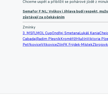
Chceme uspět a přiblížit se pohárové jízdě z minul
Semafor F:NL: Vyškov i Jihlava budí respekt, mužs
zůstávají za očekáváním
Zmínky
3. MSFL
MOL Cup
Ondřej Smetana
Lukáš Kania
Chei
Cabadaj
Radim Plesník
Kroměříž
Hlučín
Viktoria Plz
Petřkovice
Vítkovice
Zlín
FK Frýdek-Místek
Zbrojovk