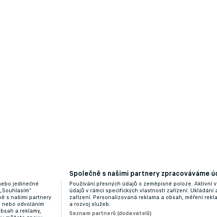
Společně s našimi partnery zpracováváme úd
 nebo jedinečné
Používání přesných údajů o zeměpisné poloze. Aktivní v
 „Souhlasím“
údajů v rámci specifických vlastností zařízení. Ukládání 
ě s našimi partnery
zařízení. Personalizovaná reklama a obsah, měření rek
“ nebo odvoláním
a rozvoj služeb.
obsah a reklamy,
Seznam partnerů (dodavatelů)