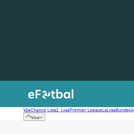
Vše
Chance Liga
2. Liga
Premier League
LaLiga
Bundesli
Více