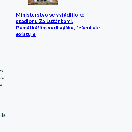
Ministerstvo se vyjádřilo ke
stadionu Za Lužánkami.
Památkářům vadí výška, řešení ale
existuje
vý
 do
za
ila