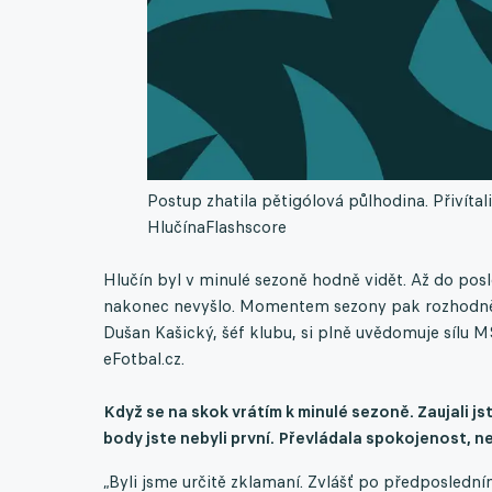
Postup zhatila pětigólová půlhodina. Přivítal
Hlučína
Flashscore
Hlučín byl v minulé sezoně hodně vidět. Až do posl
nakonec nevyšlo. Momentem sezony pak rozhodně by
Dušan Kašický, šéf klubu, si plně uvědomuje sílu M
eFotbal.cz.
Když se na skok vrátím k minulé sezoně. Zaujali js
body jste nebyli první. Převládala spokojenost, 
„Byli jsme určitě zklamaní. Zvlášť po předposlední