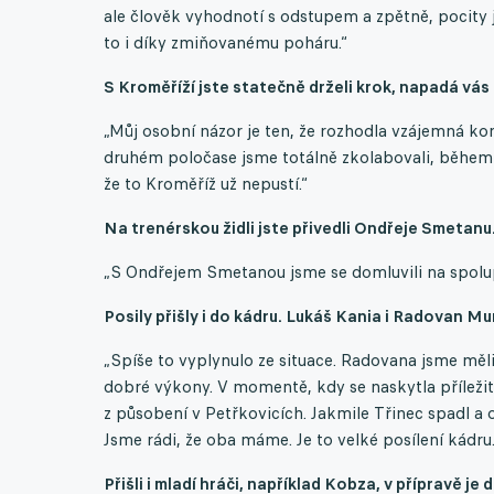
ale člověk vyhodnotí s odstupem a zpětně, pocity j
to i díky zmiňovanému poháru.“
S Kroměříží jste statečně drželi krok, napadá vás
„Můj osobní názor je ten, že rozhodla vzájemná kon
druhém poločase jsme totálně zkolabovali, během tř
že to Kroměříž už nepustí.“
Na trenérskou židli jste přivedli Ondřeje Smetanu
„S Ondřejem Smetanou jsme se domluvili na spolu
Posily přišly i do kádru. Lukáš Kania i Radovan M
„Spíše to vyplynulo ze situace. Radovana jsme měli 
dobré výkony. V momentě, kdy se naskytla příležito
z působení v Petřkovicích. Jakmile Třinec spadl a o
Jsme rádi, že oba máme. Je to velké posílení kádru.
Přišli i mladí hráči, například Kobza, v přípravě je 