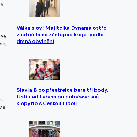
 A
Válka slov! Majitelka Dynama ostře
zaútočila na zástupce kraje, padla
 Ve
drsná obvinění
sem,
Slavia B po přestřelce bere tři body.
Ústí nad Labem po poločase snů
mi
klopýtlo s Českou Lípou
ště