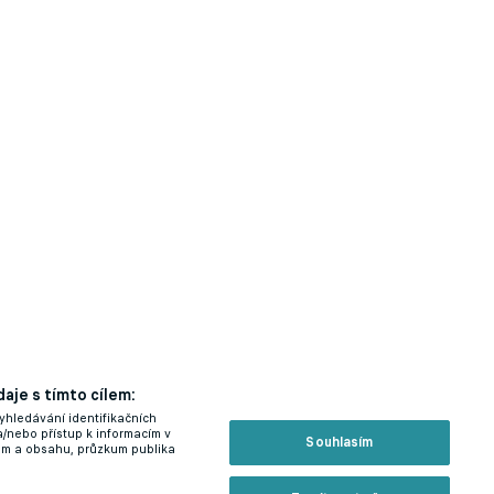
aje s tímto cílem:
yhledávání identifikačních
a/nebo přístup k informacím v
Souhlasím
lam a obsahu, průzkum publika