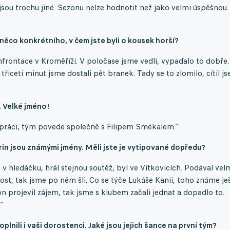
sou trochu jiné. Sezonu nelze hodnotit než jako velmi úspěšnou.
 něco konkrétního, v čem jste byli o kousek horší?
frontace v Kroměříži. V poločase jsme vedli, vypadalo to dobře.
iceti minut jsme dostali pět branek. Tady se to zlomilo, cítil j
. Velké jméno!
práci, tým povede společně s Filipem Smékalem.“
urin jsou známými jmény. Měli jste je vytipované dopředu?
v hledáčku, hrál stejnou soutěž, byl ve Vítkovicích. Podával vel
st, tak jsme po něm šli. Co se týče Lukáše Kanii, toho známe je
n projevil zájem, tak jsme s klubem začali jednat a dopadlo to.
“
doplnili i vaši dorostenci. Jaké jsou jejich šance na první tým?