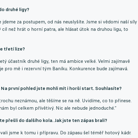
do druhé ligy?
 jdeme za postupem, od nás neuslyšíte. Jsme si vědomi naší síly 
 cíl než hrát o horní patra, ale hlásat útok na druhou ligu, to
 třetí lize?
letý účastník druhé ligy, ten má ambice velké. Velmi zajímavě
je pro mě i rezervní tým Baníku. Konkurence bude zajímavá.
Na první pohled jste mohli mít i horší start. Souhlasíte?
s trochu neznámou, ale těšíme se na ně. Uvidíme, co to přinese.
ám byl celkem přívětivý. Nic ale nebude jednoduché.“
te přešli do dalšího kola. Jak jste ten zápas brali?
vali jsme k tomu i přípravu. Do zápasu šel téměř hotový kádr.