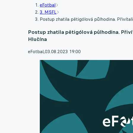
eFotbal
3. MSFL
Postup zhatila pětigólová půlhodina. Přivíta
Postup zhatila pětigólová půlhodina. Přiví
Hlučína
eFotbal
,
03.08.2023 19:00