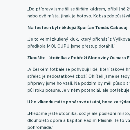
„Do přípravy jsme šli se širším kádrem, přibližně 2
nebo dvě místa, jinak je hotovo. Kobza zde zůstává
Na testech byl někdejší Sparťan Tomáš Cabadaj.
„Je to velmi zkušený kluk, který přichází z Vyškov
předkola MOL CUPU jsme přestup dotáhli.“
Zkoušíte i útočníka z Pobřeží Slonoviny Oumara Fat
„V českém fotbale se pohybují lidé, kteří takové h
střelec je nedostatkové zboží. Ohlíželi jsme se te
přípravy jsme ho vzali. Na podzim by měl působit
půl roku posune. Je v něm potenciál, ale potřebuje 
Už o víkendu máte pohárové utkání, hned za týden
„Hledáme ještě útočníka, což je ale poslední místo
dlouholetá opora a kapitán Radim Plesník. Je to vá
pohromadě.“