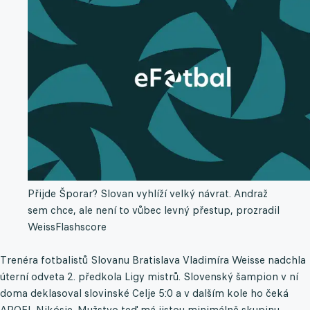
Přijde Šporar? Slovan vyhlíží velký návrat. Andraž
sem chce, ale není to vůbec levný přestup, prozradil
Weiss
Flashscore
Trenéra fotbalistů Slovanu Bratislava Vladimíra Weisse nadchla
úterní odveta 2. předkola Ligy mistrů. Slovenský šampion v ní
doma deklasoval slovinské Celje 5:0 a v dalším kole ho čeká
APOEL Nikósie. Mužstvo teď má jistou minimálně skupinu