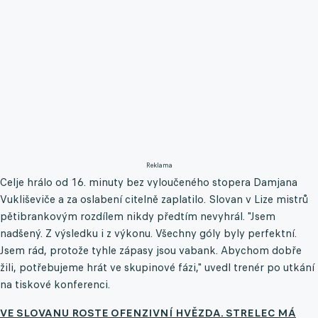
Reklama
Celje hrálo od 16. minuty bez vyloučeného stopera Damjana
Vukliševiče a za oslabení citelně zaplatilo. Slovan v Lize mistrů
pětibrankovým rozdílem nikdy předtím nevyhrál. "Jsem
nadšený. Z výsledku i z výkonu. Všechny góly byly perfektní.
Jsem rád, protože tyhle zápasy jsou vabank. Abychom dobře
žili, potřebujeme hrát ve skupinové fázi," uvedl trenér po utkání
na tiskové konferenci.
VE SLOVANU ROSTE OFENZIVNÍ HVĚZDA. STRELEC MÁ