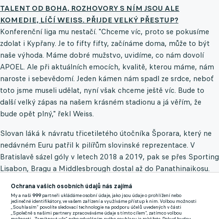
TALENT OD BOHA, ROZHOVORY S NÍM JSOU ALE
KOMEDIE, LÍČÍ WEISS. PŘIJDE VELKÝ PŘESTUP?
Konferenční liga mu nestačí. "Chceme víc, proto se pokusíme
zdolat i Kypřany. Je to fifty fifty, začínáme doma, může to být
naše výhoda. Máme dobré mužstvo, uvidíme, co nám dovolí
APOEL. Ale při aktuálních emocích, kvalitě, kterou máme, nám
naroste i sebevědomí. Jeden kámen nám spadl ze srdce, neboť
toto jsme museli udělat, nyní však chceme ještě víc. Bude to
další velký zápas na našem krásném stadionu a já věřím, že
bude opět plný," řekl Weiss.
Slovan láká k návratu třicetiletého útočníka Šporara, který ne
nedávném Euru patřil k pilířům slovinské reprezentace. V
Bratislavě sázel góly v letech 2018 a 2019, pak se přes Sporting
Lisabon, Bragu a Middlesbrough dostal až do Panathinaikosu.
"Jednáme s ním i s klubem. Není to vůbec levný přestup, on sem
Ochrana vašich osobních údajů nás zajímá
chce jít, my musíme zvážit, jaký to má pro nás dnes význam.
My a naši
999
partneři ukládáme osobní údaje, jako jsou údaje o prohlížení nebo
jedinečné identifikátory, ve vašem zařízení a využíváme přístup k nim. Volbou možnosti
Zda to uděláme zítra nebo za dva týdny, zda on počká nebo zda
„Souhlasím“ povolíte sledovací technologie na podporu účelů uvedených v části
„Společně s našimi partnery zpracováváme údaje s tímto cílem“, zatímco volbou
počká Panathinaikos. Záleží to na majitelích. Máme rozdělané i