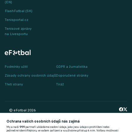
(EN)
FlashFutbal (SK)
Tenisportal.cz
Tenisové zprávy
na Livesportu
Podmínky užití
GDPR a žurnalistika
Zásady ochrany osobních údajů
Doporučené stránky
Třetí strany
Tiráž
© eFotbal
2026
Ochrana vašich osobních údajů nás zajímá
My a naši
999
partneři ukládáme osobní údaje, jako jsou údaje o prohlížení nebo
jedinečné identifikátory, ve vašem zařízení a využíváme přístup k nim. Volbou možnosti