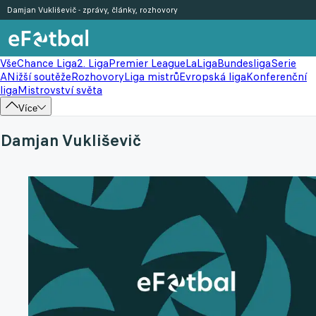
Damjan Vukliševič - zprávy, články, rozhovory
Vše
Chance Liga
2. Liga
Premier League
LaLiga
Bundesliga
Serie
A
Nižší soutěže
Rozhovory
Liga mistrů
Evropská liga
Konferenční
liga
Mistrovství světa
Více
Damjan Vukliševič