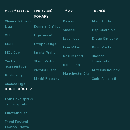
ČESKÝ FOTBAL
EVROPSKÉ
TÝMY
TRENÉŘI
POHÁRY
Chance Národní
Bayern
Mikel Arteta
Liga
Konferenční liga
Arsenal
Pep Guardiola
ČFL
Liga mistrů
Leverkusen
Diego Simeone
MSFL
Evropská liga
Inter Milan
Brian Priske
MOL Cup
Sparta Praha
Real Madrid
Jindřich
Česká
Slavia Praha
Trpišovský
Barcelona
reprezentace
Viktoria Plzeň
Miroslav Koubek
Manchester City
Rozhovory
Mladá Boleslav
Carlo Ancelotti
Chance Liga
DOPORUČUJEME
Fotbalové zprávy
na Livesportu
Eurofotbal.cz
Tribal Football -
Football News