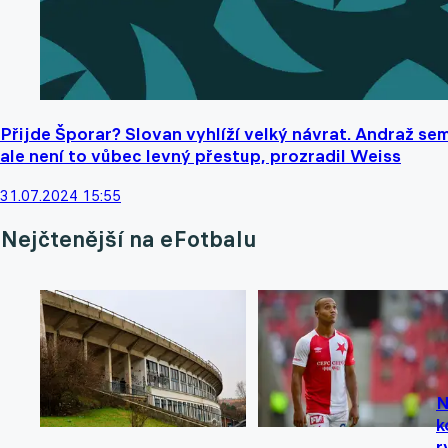
Přijde Šporar? Slovan vyhlíží velký návrat. Andraž se
ale není to vůbec levný přestup, prozradil Weiss
31.07.2024 15:55
Nejčtenější na eFotbalu
N
k
r