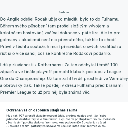
Reklama
Do Anglie odešel Rodák už jako mladík, bylo to do Fulhamu.
Během svého působení tam prošel složitým vývojem a
kolotočem hostování, začínal dokonce v páté lize. Ale to pro
gólmany z akademií není nic převratného, takhle to chodí.
Právě v těchto soutěžích musí přesvědčit o svých kvalitách a
říct si o více šancí, což se konkrétně Rodákovi podařilo.
I díky zkušenosti z Rotherhamu. Za ten odchytal téměř 100
zápasů a ve finále play-off pomohl klubu k postupu z League
One do Championship. Už tam zažil tvrdé prostředí ve Wembley
a obrovský tlak. Takže později v dresu Fulhamu před branami
Premier League to už pro něj byla známá věc.
Právě tehdy se lámal chleba. Rodák pomohl Fulhamu do
nejvyšší soutěži hned dvakrát, dvakrát byl ale pak odstřelen na
Ochrana vašich osobních údajů nás zajímá
My a naši
997
partneři ukládáme osobní údaje, jako jsou údaje o prohlížení nebo
úkor velkých jmen (Bernd Leno či Alphonse Areola). „Rodák
jedinečné identifikátory, ve vašem zařízení a využíváme přístup k nim. Volbou možnosti
„Souhlasím“ povolíte sledovací technologie na podporu účelů uvedených v části
čekal na šanci do poslední chvíle, dělal, co mohl. Nemyslím si,
„Společně s našimi partnery zpracováváme údaje s tímto cílem“, zatímco volbou