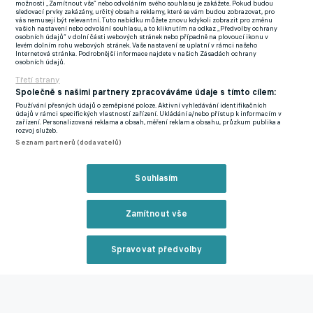
možnosti „Zamítnout vše“ nebo odvoláním svého souhlasu je zakážete. Pokud budou
že by byl konfrontační typ nebo někomu že by šel jakkoliv
sledovací prvky zakázány, určitý obsah a reklamy, které se vám budou zobrazovat, pro
vás nemusejí být relevantní. Tuto nabídku můžete znovu kdykoli zobrazit pro změnu
proti nim,“ popisuje jeho pozici Žember.
vašich nastavení nebo odvolání souhlasu, a to kliknutím na odkaz „Předvolby ochrany
osobních údajů“ v dolní části webových stránek nebo případně na plovoucí ikonu v
levém dolním rohu webových stránek. Vaše nastavení se uplatní v rámci našeho
Frýdek ve Švýcarsku dohrál. Nově bude hrát s Daridou a
Internetová stránka. Podrobnější informace najdete v našich Zásadách ochrany
osobních údajů.
Brabcem
Třetí strany
Zatímco trenéři mu nevěřili, mezi fanoušky Fulhamu se stal
Společně s našimi partnery zpracováváme údaje s tímto cílem:
oblíbenou postavou. „Marek si získal přízeň příznivců, kteří ho
Používání přesných údajů o zeměpisné poloze. Aktivní vyhledávání identifikačních
údajů v rámci specifických vlastností zařízení. Ukládání a/nebo přístup k informacím v
již brali jako svého domácího hráče, odchovance,“ dodává
zařízení. Personalizovaná reklama a obsah, měření reklam a obsahu, průzkum publika a
rozvoj služeb.
slovenský novinář.
Seznam partnerů (dodavatelů)
Toto léto už toho měl dost a odešel jako volný hráč. V Premier
Souhlasím
League odchytal čtyři zápasy, zatímco ve druhé lize hned 111!
„Každý pohár trpělivosti jednou přeteče, což se stalo i v jeho
případě. A novou smlouvu od Chalupářů nepřijal,“ vysvětluje
Zamítnout vše
Žember.
Spravovat předvolby
Obří zkušenosti z Anglie, protřelé jméno i reprezentant své
Reklama
země. Mohlo by se zdát, že nové angažmá v západní Evropě
nebude pro Rodáka problém. Kdo ví, třeba by nebylo, mluvilo
se o zájmu Celticu, Leedsu či Hull City, ale Slovák zvolil jinou