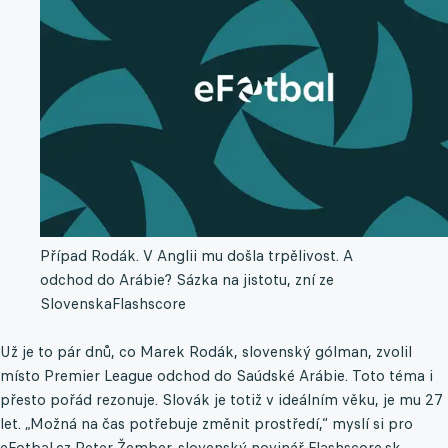
Případ Rodák. V Anglii mu došla trpělivost. A
odchod do Arábie? Sázka na jistotu, zní ze
Slovenska
Flashscore
Už je to pár dnů, co Marek Rodák, slovenský gólman, zvolil
místo Premier League odchod do Saúdské Arábie. Toto téma i
přesto pořád rezonuje. Slovák je totiž v ideálním věku, je mu 27
let. „Možná na čas potřebuje změnit prostředí,“ myslí si pro
eFotbal.cz Peter Žember, slovenský novinář Flashscore.sk.