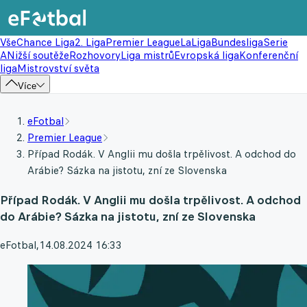
Vše
Chance Liga
2. Liga
Premier League
LaLiga
Bundesliga
Serie
A
Nižší soutěže
Rozhovory
Liga mistrů
Evropská liga
Konferenční
liga
Mistrovství světa
Více
eFotbal
Premier League
Případ Rodák. V Anglii mu došla trpělivost. A odchod do
Arábie? Sázka na jistotu, zní ze Slovenska
Případ Rodák. V Anglii mu došla trpělivost. A odchod
do Arábie? Sázka na jistotu, zní ze Slovenska
eFotbal
,
14.08.2024 16:33