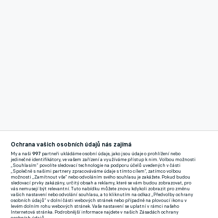
Reklama
Ochrana vašich osobních údajů nás zajímá
Někdejší mládežnický reprezentant vystihl v 53. minutě
My a naši
997
partneři ukládáme osobní údaje, jako jsou údaje o prohlížení nebo
chybnou rozehrávku domácích a přízemní střelou překonal
jedinečné identifikátory, ve vašem zařízení a využíváme přístup k nim. Volbou možnosti
„Souhlasím“ povolíte sledovací technologie na podporu účelů uvedených v části
vyběhnutého gólmana kalifornského celku. San Jose otočilo
„Společně s našimi partnery zpracováváme údaje s tímto cílem“, zatímco volbou
možnosti „Zamítnout vše“ nebo odvoláním svého souhlasu je zakážete. Pokud budou
skóre, v závěru ale během sedmi minut japonský útočník Júja
sledovací prvky zakázány, určitý obsah a reklamy, které se vám budou zobrazovat, pro
vás nemusejí být relevantní. Tuto nabídku můžete znovu kdykoli zobrazit pro změnu
Kubo hattrickem zařídili Cincinnati vítězství.
vašich nastavení nebo odvolání souhlasu, a to kliknutím na odkaz „Předvolby ochrany
osobních údajů“ v dolní části webových stránek nebo případně na plovoucí ikonu v
levém dolním rohu webových stránek. Vaše nastavení se uplatní v rámci našeho
Internetová stránka. Podrobnější informace najdete v našich Zásadách ochrany
Mužstvo z Ohia vyhrálo osmý z posledních devíti zápasů a ve