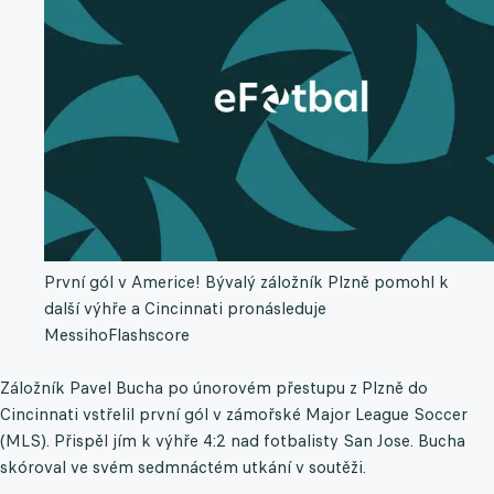
První gól v Americe! Bývalý záložník Plzně pomohl k
další výhře a Cincinnati pronásleduje
Messiho
Flashscore
Záložník Pavel Bucha po únorovém přestupu z Plzně do
Cincinnati vstřelil první gól v zámořské Major League Soccer
(MLS). Přispěl jím k výhře 4:2 nad fotbalisty San Jose. Bucha
skóroval ve svém sedmnáctém utkání v soutěži.