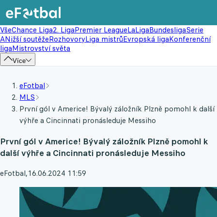
Vše
Chance Liga
2. Liga
Premier League
LaLiga
Bundesliga
Serie
A
Nižší soutěže
Rozhovory
Liga mistrů
Evropská liga
Konferenční
liga
Mistrovství světa
Více
eFotbal
MLS
První gól v Americe! Bývalý záložník Plzně pomohl k další
výhře a Cincinnati pronásleduje Messiho
První gól v Americe! Bývalý záložník Plzně pomohl k
další výhře a Cincinnati pronásleduje Messiho
eFotbal
,
16.06.2024 11:59