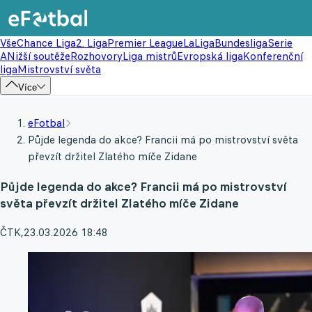
Vše
Chance Liga
2. Liga
Premier League
LaLiga
Bundesliga
Serie
A
Nižší soutěže
Rozhovory
Liga mistrů
Evropská liga
Konferenční
liga
Mistrovství světa
Více
eFotbal
Půjde legenda do akce? Francii má po mistrovství světa
převzít držitel Zlatého míče Zidane
Půjde legenda do akce? Francii má po mistrovství
světa převzít držitel Zlatého míče Zidane
ČTK
,
23.03.2026 18:48