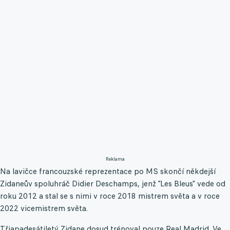
Reklama
Na lavičce francouzské reprezentace po MS skončí někdejší
Zidaneův spoluhráč Didier Deschamps, jenž "Les Bleus" vede od
roku 2012 a stal se s nimi v roce 2018 mistrem světa a v roce
2022 vicemistrem světa.
Třiapadesátiletý Zidane dosud trénoval pouze Real Madrid. Ve