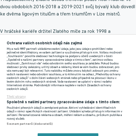
dvou obdobích 2016-2018 a 2019-2021 svůj bývalý klub dovedl
ke dvěma ligovým titulům a třem triumfům v Lize mistrů.
V hráčské kariéře držitel Zlatého míče za rok 1998 a
trojnásobný nejlepší fotbalista světa podle ankety FIFA pomohl
Ochrana vašich osobních údajů nás zajímá
Francii vyhrát mistrovství světa i Evropy. Jeho kariéra skončila
My a naši
997
partneři ukládáme osobní údaje, jako jsou údaje o prohlížení nebo
neslavně ve finále MS 2006 proti Itálii, když byl za úder hlavou
jedinečné identifikátory, ve vašem zařízení a využíváme přístup k nim. Volbou možnosti
„Souhlasím“ povolíte sledovací technologie na podporu účelů uvedených v části
do hrudi Marca Materazziho v prodloužení vyloučen a Francie
„Společně s našimi partnery zpracováváme údaje s tímto cílem“, zatímco volbou
možnosti „Zamítnout vše“ nebo odvoláním svého souhlasu je zakážete. Pokud budou
následně prohrála souboj o titul v penaltovém rozstřelu.
sledovací prvky zakázány, určitý obsah a reklamy, které se vám budou zobrazovat, pro
vás nemusejí být relevantní. Tuto nabídku můžete znovu kdykoli zobrazit pro změnu
vašich nastavení nebo odvolání souhlasu, a to kliknutím na odkaz „Předvolby ochrany
osobních údajů“ v dolní části webových stránek nebo případně na plovoucí ikonu v
Třaskavé reprezentační téma má řešení! Do baráže proti Irsku
levém dolním rohu webových stránek. Vaše nastavení se uplatní v rámci našeho
Internetová stránka. Podrobnější informace najdete v našich Zásadách ochrany
půjde s kapitánskou páskou Krejčí
osobních údajů.
Třetí strany
Společně s našimi partnery zpracováváme údaje s tímto cílem:
Zmínky
Používání přesných údajů o zeměpisné poloze. Aktivní vyhledávání identifikačních
Francie
Zinedine Zidane
údajů v rámci specifických vlastností zařízení. Ukládání a/nebo přístup k informacím v
zařízení. Personalizovaná reklama a obsah, měření reklam a obsahu, průzkum publika a
rozvoj služeb.
Seznam partnerů (dodavatelů)
Související články