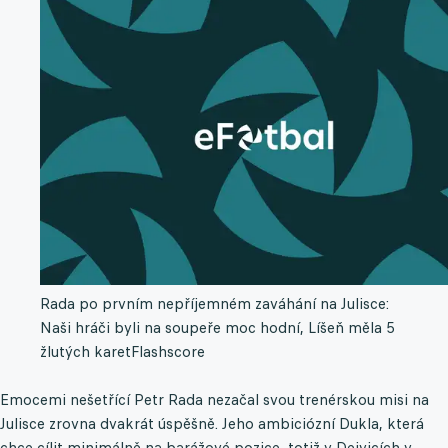
Rada po prvním nepříjemném zaváhání na Julisce:
Naši hráči byli na soupeře moc hodní, Líšeň měla 5
žlutých karet
Flashscore
Emocemi nešetřící Petr Rada nezačal svou trenérskou misi na
Julisce zrovna dvakrát úspěšně. Jeho ambiciózní Dukla, která
chce cílit minimálně na barážové pozice, totiž v Dejvicích v