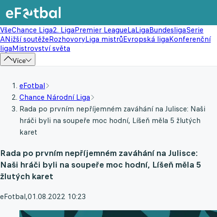
Vše
Chance Liga
2. Liga
Premier League
LaLiga
Bundesliga
Serie
A
Nižší soutěže
Rozhovory
Liga mistrů
Evropská liga
Konferenční
liga
Mistrovství světa
Více
eFotbal
Chance Národní Liga
Rada po prvním nepříjemném zaváhání na Julisce: Naši
hráči byli na soupeře moc hodní, Líšeň měla 5 žlutých
karet
Rada po prvním nepříjemném zaváhání na Julisce:
Naši hráči byli na soupeře moc hodní, Líšeň měla 5
žlutých karet
eFotbal
,
01.08.2022 10:23