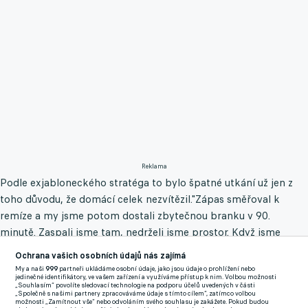
Reklama
Podle exjabloneckého stratéga to bylo špatné utkání už jen z
toho důvodu, že domácí celek nezvítězil."Zápas směřoval k
remíze a my jsme potom dostali zbytečnou branku v 90.
minutě. Zaspali jsme tam, nedrželi jsme prostor. Když jsme
útočili my, tak nám soupeř vůbec nenechával prostor, drželi nás
Ochrana vašich osobních údajů nás zajímá
za dresy, šli do skluzu a přerušovali hru. My jsme byli laxní ve
My a naši
999
partneři ukládáme osobní údaje, jako jsou údaje o prohlížení nebo
jedinečné identifikátory, ve vašem zařízení a využíváme přístup k nim. Volbou možnosti
vápně a nechali jsme tam neobsazeného hráče. Na konci zápasu
„Souhlasím“ povolíte sledovací technologie na podporu účelů uvedených v části
„Společně s našimi partnery zpracováváme údaje s tímto cílem“, zatímco volbou
musíme být ještě více zodpovědnější, než na jeho začátku, my
možnosti „Zamítnout vše“ nebo odvoláním svého souhlasu je zakážete. Pokud budou