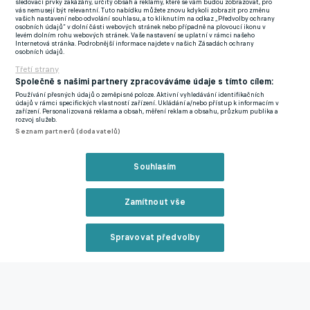
sledovací prvky zakázány, určitý obsah a reklamy, které se vám budou zobrazovat, pro
jsme ale udělali fatální chybu. Upozorňoval jsem hráče na to, že
vás nemusejí být relevantní. Tuto nabídku můžete znovu kdykoli zobrazit pro změnu
vašich nastavení nebo odvolání souhlasu, a to kliknutím na odkaz „Předvolby ochrany
dnešní zápas bude úplně jiný, než zápasy v přípravě. Týmy v
osobních údajů“ v dolní části webových stránek nebo případně na plovoucí ikonu v
levém dolním rohu webových stránek. Vaše nastavení se uplatní v rámci našeho
této lize hrají úplně jinak, v lize je navíc na hráče větší tlak než v
Internetová stránka. Podrobnější informace najdete v našich Zásadách ochrany
osobních údajů.
přátelácích," uvedl v pozápasových ohlasech třiašedesátiletý
Třetí strany
odborník.
Společně s našimi partnery zpracováváme údaje s tímto cílem:
Používání přesných údajů o zeměpisné poloze. Aktivní vyhledávání identifikačních
"Ve druhé půli jsme měli optickou převahu, hráli jsme převážně
údajů v rámci specifických vlastností zařízení. Ukládání a/nebo přístup k informacím v
zařízení. Personalizovaná reklama a obsah, měření reklam a obsahu, průzkum publika a
na půli soupeře. Žádnou vyloženou šanci jsme si ale nevytvořili.
rozvoj služeb.
Seznam partnerů (dodavatelů)
Soupeř taky žádné šance neměl a jen čekal na chybu. My jsme ji
udělali v poslední minutě a rozhodlo to zápas," krčil rameny
velezkušený kouč.
Souhlasím
"Všichni jsme čekali, že zápas zvládneme. Příští zápasy se
Zamítnout vše
musíme víc oprostit od nervozity. Fotbalovosti a zkušeností
mají všichni naši hráči dostatek. Chce to více zodpovědnosti,
Spravovat předvolby
nabuzenosti a větší touhu vstřelit branku. Naši hráči byli na
Reklama
soupeře moc hodní. Líšeň měla 5 žlutých karet. Nechci, aby
hráči mluvili s rozhodčím, to v žádném případě. Ale v těchto
situacích prostě musíme hrát více chlap na chlapa," upozornil