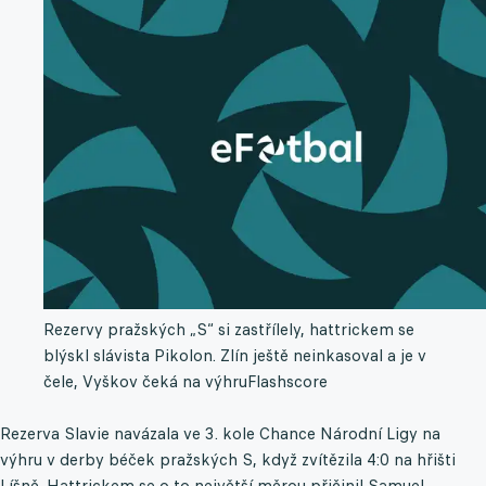
Rezervy pražských „S“ si zastřílely, hattrickem se
blýskl slávista Pikolon. Zlín ještě neinkasoval a je v
čele, Vyškov čeká na výhru
Flashscore
Rezerva Slavie navázala ve 3. kole Chance Národní Ligy na
výhru v derby béček pražských S, když zvítězila 4:0 na hřišti
Líšně. Hattrickem se o to největší měrou přičinil Samuel