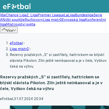
Vše
Chance Liga
2. Liga
Premier League
LaLiga
Bundesliga
Serie
A
Nižší soutěže
Rozhovory
Liga mistrů
Evropská liga
Konferenční
liga
Mistrovství světa
Více
eFotbal
Liga mistrů
Rezervy pražských „S“ si zastřílely, hattrickem se blýskl
slávista Pikolon. Zlín ještě neinkasoval a je v čele, Vyškov
čeká na výhru
Rezervy pražských „S“ si zastřílely, hattrickem se
blýskl slávista Pikolon. Zlín ještě neinkasoval a je v
čele, Vyškov čeká na výhru
eFotbal
,
31.07.2024 20:34