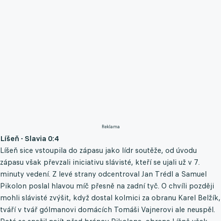
Reklama
Líšeň - Slavia 0:4
Líšeň sice vstoupila do zápasu jako lídr soutěže, od úvodu
zápasu však převzali iniciativu slávisté, kteří se ujali už v 7.
minuty vedení. Z levé strany odcentroval Jan Trédl a Samuel
Pikolon poslal hlavou míč přesně na zadní tyč. O chvíli později
mohli slávisté zvýšit, když dostal kolmici za obranu Karel Belžík,
tváří v tvář gólmanovi domácích Tomáši Vajnerovi ale neuspěl.