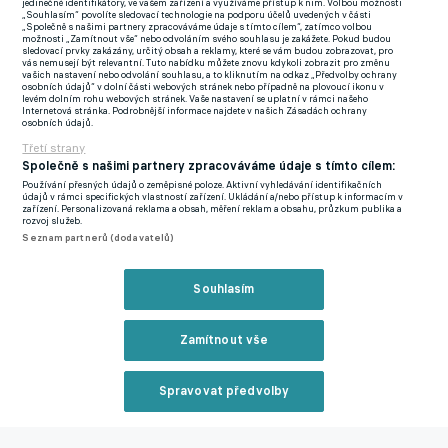
a následoval pokutový kop. K míči se postavil Vukadin
jedinečné identifikátory, ve vašem zařízení a využíváme přístup k nim. Volbou možnosti
„Souhlasím“ povolíte sledovací technologie na podporu účelů uvedených v části
Vukadinovič a i přes nepovedený kop á la Antonín Panenka ho
„Společně s našimi partnery zpracováváme údaje s tímto cílem“, zatímco volbou
možnosti „Zamítnout vše“ nebo odvoláním svého souhlasu je zakážete. Pokud budou
se štěstím dokázal dostat za brankovou čáru.
sledovací prvky zakázány, určitý obsah a reklamy, které se vám budou zobrazovat, pro
vás nemusejí být relevantní. Tuto nabídku můžete znovu kdykoli zobrazit pro změnu
vašich nastavení nebo odvolání souhlasu, a to kliknutím na odkaz „Předvolby ochrany
PŘESTUP DO ZAHRANIČÍ? ŽÁDNOU NABÍDKU DO TOP LIGY
osobních údajů“ v dolní části webových stránek nebo případně na plovoucí ikonu v
levém dolním rohu webových stránek. Vaše nastavení se uplatní v rámci našeho
UŽ NEČEKÁM, PŘIZNAL MASOPUST. JSEM ČECHÁČEK, VE
Internetová stránka. Podrobnější informace najdete v našich Zásadách ochrany
osobních údajů.
SLAVII BYCH KLIDNĚ SKONČIL
Třetí strany
Začátek druhé půle ukázal, že zlínským fotbalistům vstřelená
Společně s našimi partnery zpracováváme údaje s tímto cílem:
branka psychicky pomohla. Jejich kvalita hry značně stoupla a
Používání přesných údajů o zeměpisné poloze. Aktivní vyhledávání identifikačních
údajů v rámci specifických vlastností zařízení. Ukládání a/nebo přístup k informacím v
soupeře téměř k ničemu nepouštěli. Přesto to byli domácí, kteří
zařízení. Personalizovaná reklama a obsah, měření reklam a obsahu, průzkum publika a
rozvoj služeb.
mohli v 53. minutě vyrovnat. Po přesné kombinaci se do
Seznam partnerů (dodavatelů)
vyložené šance se dostal Žák, na brankové čáře však skvěle
zapracoval Dominik Simerský a nedovolil prostějovskému
Souhlasím
útočníkovi vyrovnat.
Zamítnout vše
V 72. minutě mohl zvýšit na 2:0 útočník Zlína Tomáš Poznar,
jeho dorážka do odkryté branky ale skončila pouze na tyči. Na
druhé straně mohli hned vzápětí vyrazit do akce domácí, míč se
Spravovat předvolby
v pokutovém území dostal až do místa, odkud ho Jakub
Reklama
Matoušek z první napálil těsně nad horní tyč.