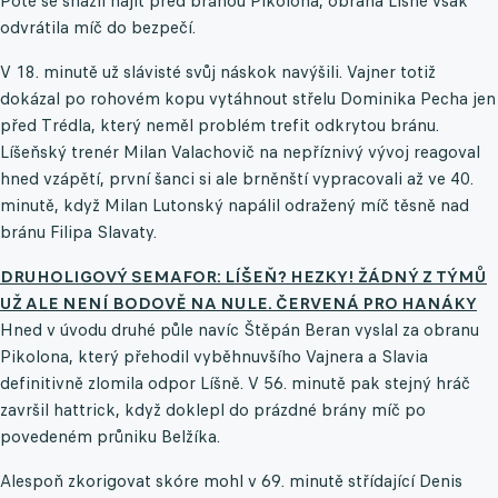
Poté se snažil najít před bránou Pikolona, obrana Líšně však
odvrátila míč do bezpečí.
V 18. minutě už slávisté svůj náskok navýšili. Vajner totiž
dokázal po rohovém kopu vytáhnout střelu Dominika Pecha jen
před Trédla, který neměl problém trefit odkrytou bránu.
Líšeňský trenér Milan Valachovič na nepříznivý vývoj reagoval
hned vzápětí, první šanci si ale brněnští vypracovali až ve 40.
minutě, když Milan Lutonský napálil odražený míč těsně nad
bránu Filipa Slavaty.
DRUHOLIGOVÝ SEMAFOR: LÍŠEŇ? HEZKY! ŽÁDNÝ Z TÝMŮ
UŽ ALE NENÍ BODOVĚ NA NULE. ČERVENÁ PRO HANÁKY
Hned v úvodu druhé půle navíc Štěpán Beran vyslal za obranu
Pikolona, který přehodil vyběhnuvšího Vajnera a Slavia
definitivně zlomila odpor Líšně. V 56. minutě pak stejný hráč
završil hattrick, když doklepl do prázdné brány míč po
povedeném průniku Belžíka.
Alespoň zkorigovat skóre mohl v 69. minutě střídající Denis