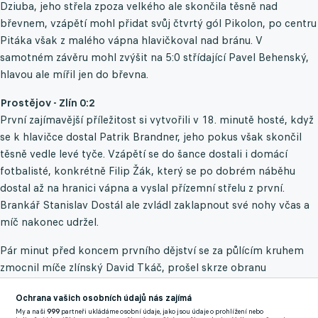
Dziuba, jeho střela zpoza velkého ale skončila těsně nad
břevnem, vzápětí mohl přidat svůj čtvrtý gól Pikolon, po centru
Pitáka však z malého vápna hlavičkoval nad bránu. V
samotném závěru mohl zvýšit na 5:0 střídající Pavel Behenský,
hlavou ale mířil jen do břevna.
Prostějov - Zlín 0:2
První zajímavější příležitost si vytvořili v 18. minutě hosté, když
se k hlavičce dostal Patrik Brandner, jeho pokus však skončil
těsně vedle levé tyče. Vzápětí se do šance dostali i domácí
fotbalisté, konkrétně Filip Žák, který se po dobrém náběhu
dostal až na hranici vápna a vyslal přízemní střelu z první.
Brankář Stanislav Dostál ale zvládl zaklapnout své nohy včas a
míč nakonec udržel.
Pár minut před koncem prvního dějství se za půlícím kruhem
zmocnil míče zlínský David Tkáč, prošel skrze obranu
Prostějova a předložil ho volnému Brandnerovi. Ten si balon
Ochrana vašich osobních údajů nás zajímá
připravil na střelu, když už se však chystal vypálit, byl faulován
My a naši
999
partneři ukládáme osobní údaje, jako jsou údaje o prohlížení nebo