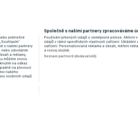
Společně s našimi partnery zpracováváme úd
 nebo jedinečné
Používání přesných údajů o zeměpisné poloze. Aktivní v
 „Souhlasím“
údajů v rámci specifických vlastností zařízení. Ukládání 
ě s našimi partnery
zařízení. Personalizovaná reklama a obsah, měření rek
“ nebo odvoláním
a rozvoj služeb.
obsah a reklamy,
Seznam partnerů (dodavatelů)
dku můžete znovu
liknutím na odkaz
ípadně na plovoucí
ámci našeho
any osobních údajů.