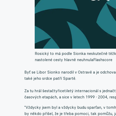
Rosický to má podle Sionka neskutečně těžké 
nastolené cesty hlavně neuhnula
Flashscore
Byť se Libor Sionko narodil v Ostravě a je odch
také jeho srdce patří Spartě.
Za tu hrál šestačtyřicetiletý internacionál s jedn
časových etapách, a sice v letech 1999 - 2004, re
"Vždycky jsem byl a vždycky budu sparťan, v tomhl
by někdo přišel, že je třeba pomoci, tak pomůžu, 