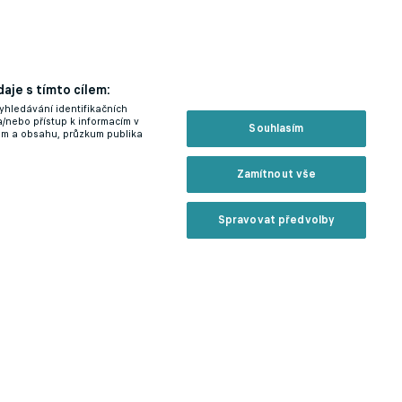
aje s tímto cílem:
yhledávání identifikačních
a/nebo přístup k informacím v
Souhlasím
lam a obsahu, průzkum publika
Zamítnout vše
Spravovat předvolby