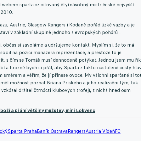
val webem sparta.cz citovaný čtyřnásobný mistr české nejvyšší
 2010.
azu, Austrie, Glasgow Rangers i Kodaně pořád úzké vazby a je
staví v základní skupině jednoho z evropských pohárů...
občas si zavoláme a udržujeme kontakt. Myslím si, že to má
sobil na pozici manažera reprezentace, a přestože to je
vit, s čím se Tomáš musí dennodeně potýkat. Jednou jsem mu řík
íbí a hrozně bych si přál, aby Sparta z takto nastolené cesty hla
 směrem a věřím, že jí přinese ovoce. My všichni sparťané si tot
 měl možnost poznat Briana Priskeho a jeho realizační tým, tak
 vzkázal držitel čtrnácti klubových trofejí, z nichž hned osm
zboží a přání většiny mužstev, míní Lokvenc
cký
Sparta Praha
Baník Ostrava
Rangers
Austria Vídeň
FC