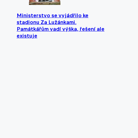
Ministerstvo se vyjádřilo ke
stadionu Za Lužánkami.
Památkářům vadí výška, řešení ale
existuje