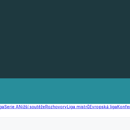
ga
Serie A
Nižší soutěže
Rozhovory
Liga mistrů
Evropská liga
Konfer