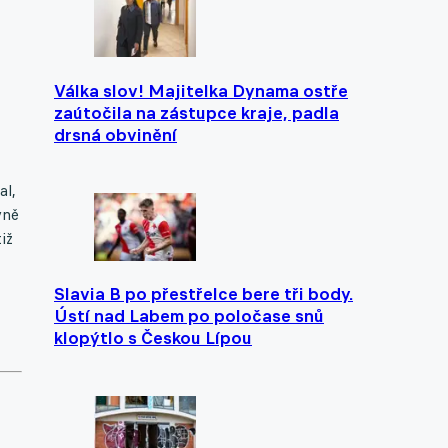
Válka slov! Majitelka Dynama ostře
zaútočila na zástupce kraje, padla
drsná obvinění
al,
vně
iž
Slavia B po přestřelce bere tři body.
Ústí nad Labem po poločase snů
klopýtlo s Českou Lípou