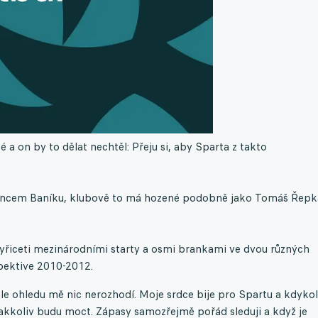
a on by to dělat nechtěl: Přeju si, aby Sparta z takto
ovancem Baníku, klubově to má hozené podobně jako Tomáš Řepk
ačtyřiceti mezinárodními starty a osmi brankami ve dvou různých
spektive 2010-2012.
e ohledu mě nic nerozhodí. Moje srdce bije pro Spartu a kdykol
jakkoliv budu moct. Zápasy samozřejmě pořád sleduji a když je