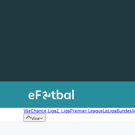
Vše
Chance Liga
2. Liga
Premier League
LaLiga
Bundesli
Více