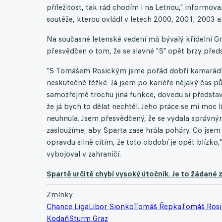
příležitost, tak rád chodím i na Letnou," informo
soutěže, kterou ovládl v letech 2000, 2001, 2003 a
Na současné letenské vedení má bývalý křídelní Gr
přesvědčen o tom, že se slavné "S" opět brzy před
"S Tomášem Rosickým jsme pořád dobří kamarádi, 
neskutečně těžké. Já jsem po kariéře nějaký čas pů
samozřejmě trochu jiná funkce, dovedu si předsta
že já bych to dělat nechtěl. Jeho práce se mi moc l
neuhnula. Jsem přesvědčený, že se vydala správným
zasloužíme, aby Sparta zase hrála poháry. Co jsem
opravdu silně cítím, že toto období je opět blízko,"
vybojoval v zahraničí.
Spartě určitě chybí vysoký útočník. Je to žádané 
Zmínky
Chance Liga
Libor Sionko
Tomáš Řepka
Tomáš Rosi
Kodaň
Sturm Graz