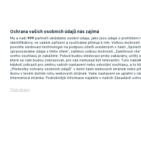
Ochrana vašich osobních údajů nás zajímá
My a naši
999
partneři ukládáme osobní údaje, jako jsou údaje o prohlížení
identifikátory, ve vašem zařízení a využíváme přístup k nim. Volbou možnosti
povolíte sledovací technologie na podporu účelů uvedených v části „Společn
zpracováváme údaje s tímto cílem“, zatímco volbou možnosti „Zamítnout vše
svého souhlasu je zakážete. Pokud budou sledovací prvky zakázány, určitý 
které se vám budou zobrazovat, pro vás nemusejí být relevantní. Tuto nabí
kdykoli zobrazit pro změnu vašich nastavení nebo odvolání souhlasu, a to k
„Předvolby ochrany osobních údajů“ v dolní části webových stránek nebo př
ikonu v levém dolním rohu webových stránek. Vaše nastavení se uplatní v r
Internetová stránka. Podrobnější informace najdete v našich Zásadách ochr
Třetí strany