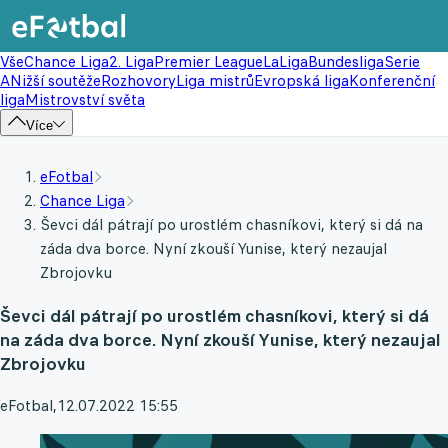
Vše
Chance Liga
2. Liga
Premier League
LaLiga
Bundesliga
Serie
A
Nižší soutěže
Rozhovory
Liga mistrů
Evropská liga
Konferenční
liga
Mistrovství světa
Více
eFotbal
Chance Liga
Ševci dál pátrají po urostlém chasníkovi, který si dá na
záda dva borce. Nyní zkouší Yunise, který nezaujal
Zbrojovku
Ševci dál pátrají po urostlém chasníkovi, který si dá
na záda dva borce. Nyní zkouší Yunise, který nezaujal
Zbrojovku
eFotbal
,
12.07.2022 15:55