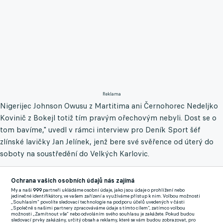
Reklama
Nigerijec Johnson Owusu z Martitima ani Černohorec Nedeljko
Kovinič z Bokejl totiž tím pravým ořechovým nebyli. Dost se o
tom bavíme," uvedl v rámci interview pro Deník Sport šéf
zlínské lavičky Jan Jelínek, jenž bere své svěřence od úterý do
soboty na soustředění do Velkých Karlovic.
Na herním kempu i v následném přípravném duelu proti
Ochrana vašich osobních údajů nás zajímá
druholigové Líšni si bude chtít proklepnout vytáhlého
My a naši
999
partneři ukládáme osobní údaje, jako jsou údaje o prohlížení nebo
šestadvacetiletého forvarda Jakuba Yunise, jenž patří Sigmě a
jedinečné identifikátory, ve vašem zařízení a využíváme přístup k nim. Volbou možnosti
„Souhlasím“ povolíte sledovací technologie na podporu účelů uvedených v části
na startu léta nezaujal během testu ve Zbrojovce Brno.
„Společně s našimi partnery zpracováváme údaje s tímto cílem“, zatímco volbou
možnosti „Zamítnout vše“ nebo odvoláním svého souhlasu je zakážete. Pokud budou
sledovací prvky zakázány, určitý obsah a reklamy, které se vám budou zobrazovat, pro