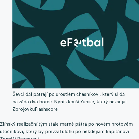
Ševci dál pátrají po urostlém chasníkovi, který si dá
na záda dva borce. Nyní zkouší Yunise, který nezaujal
Zbrojovku
Flashscore
Zlínský realizační tým stále marně pátrá po novém hrotovém
útočníkovi, který by převzal úlohu po někdejším kapitánovi
Tomáši Poznarovi.