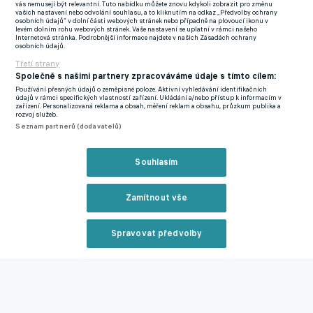
vás nemusejí být relevantní. Tuto nabídku můžete znovu kdykoli zobrazit pro změnu
Ačkoliv už bývalý člen českých mládežnických reprezentací
vašich nastavení nebo odvolání souhlasu, a to kliknutím na odkaz „Předvolby ochrany
osobních údajů“ v dolní části webových stránek nebo případně na plovoucí ikonu v
nasbíral na nejvyšší úrovni řadu startů, 5 ligových branek není
levém dolním rohu webových stránek. Vaše nastavení se uplatní v rámci našeho
Internetová stránka. Podrobnější informace najdete v našich Zásadách ochrany
na hrotového útočníka zrovna moc a už se skutečně potřebuje
osobních údajů.
chytit.
Třetí strany
Společně s našimi partnery zpracováváme údaje s tímto cílem:
Ševci jinak pracují i s jinými variantami. "Alternativy máme, to
Používání přesných údajů o zeměpisné poloze. Aktivní vyhledávání identifikačních
údajů v rámci specifických vlastností zařízení. Ukládání a/nebo přístup k informacím v
předvedl Vukadinovič. Herně jsme si s tím poradili. Na druhou
zařízení. Personalizovaná reklama a obsah, měření reklam a obsahu, průzkum publika a
rozvoj služeb.
stranu hledáme řešení. Uvítal bych, kdyby někdo přišel.
Seznam partnerů (dodavatelů)
Útočníků je ale málo. Tu roli sice dokáže plnit Tonda Fantiš, i s
vyššími stopery dokáže uhrát souboj, dostat se do hlavičky, dát
Souhlasím
branku. Chybí nám však urostlý chasník, který si fakt dá dva
borce na záda. My jsme Zlín a proti top týmům hrajeme často v
Zamítnout vše
defenzivnějším postavení. Když potřebujeme nahoře podržet
balon, aby se nám pořád nevracel, je takový typ útočníka
Spravovat předvolby
platný. S ním bychom aspoň mohli střídat styl hry," uzavřel na
iSport.cz čtyřicetiletý trenér.
Reklama
Zdeněk Grygera, jenž zodpovídá za přestupovou politiku celku
ze zlínské Letné, má tak pro zbytek letního přestupového