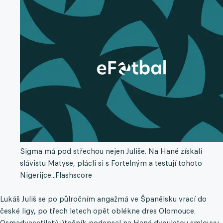
Sigma má pod střechou nejen Juliše. Na Hané získali
slávistu Matyse, plácli si s Fortelným a testují tohoto
Nigerijce...
Flashscore
Lukáš Juliš se po půlročním angažmá ve Španělsku vrací do
české ligy, po třech letech opět oblékne dres Olomouce.
Osmadvacetiletý útočník podepsal na Hané dvouletou smlouvu.