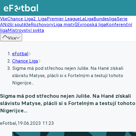
Vše
Chance Liga
2. Liga
Premier League
LaLiga
Bundesliga
Serie
A
Nižší soutěže
Rozhovory
Liga mistrů
Evropská liga
Konferenční
liga
Mistrovství světa
Více
eFotbal
Chance Liga
Sigma má pod střechou nejen Juliše. Na Hané získali
slávistu Matyse, plácli si s Fortelným a testují tohoto
Nigerijce...
Sigma má pod střechou nejen Juliše. Na Hané získali
slávistu Matyse, plácli si s Fortelným a testují tohoto
Nigerijce...
eFotbal
,
19.06.2023 11:23