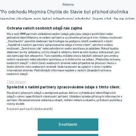
Reklama
"Po odchodu Mojmíra Chytila do Slavie byl příchod útočníka
jasným úkolem pro letní přestupní období. Jsem rád, že se nám
podařilo získat Lukáše, který už v minulosti v Olomouci ukázal
Ochrana vašich osobních údajů nás zajímá
své kvality," řekl sportovní manažer Sigmy Ladislav Minář.
My a naši
999
partneři ukládáme osobní údaje, jako jsou údaje o prohlížení nebo
jedinečné identifikátory, ve vašem zařízení a využíváme přístup k nim. Volbou možnosti
„Souhlasím“ povolíte sledovací technologie na podporu účelů uvedených v části
Juliš se vrací do známého prostředí, tentokrát už jako kmenový
„Společně s našimi partnery zpracováváme údaje s tímto cílem“, zatímco volbou
možnosti „Zamítnout vše“ nebo odvoláním svého souhlasu je zakážete. Pokud budou
hráč. V jarní části sezony 2019/20 odehrál v Olomouci jako host
sledovací prvky zakázány, určitý obsah a reklamy, které se vám budou zobrazovat, pro
vás nemusejí být relevantní. Tuto nabídku můžete znovu kdykoli zobrazit pro změnu
ze Sparty 14 soutěžních utkání, ve kterých dal deset branek.
vašich nastavení nebo odvolání souhlasu, a to kliknutím na odkaz „Předvolby ochrany
osobních údajů“ v dolní části webových stránek nebo případně na plovoucí ikonu v
levém dolním rohu webových stránek. Vaše nastavení se uplatní v rámci našeho
Internetová stránka. Podrobnější informace najdete v našich Zásadách ochrany
V nejvyšší soutěži hrál i za Bohemians 1905, celkem má bilanci
osobních údajů.
108 utkání a 30 gólů. Sparťanský odchovanec naposledy
Třetí strany
působil ve druhé španělské lize, za Ibizu se ve 13 duelech
Společně s našimi partnery zpracováváme údaje s tímto cílem:
Používání přesných údajů o zeměpisné poloze. Aktivní vyhledávání identifikačních
střelecky prosadil jednou.
údajů v rámci specifických vlastností zařízení. Ukládání a/nebo přístup k informacím v
zařízení. Personalizovaná reklama a obsah, měření reklam a obsahu, průzkum publika a
rozvoj služeb.
Sigma předposlední červnové pondělí potvrdila další dvě posily.
Seznam partnerů (dodavatelů)
Hostování ze Sparty si na celou příští sezonu prodlouží záložník
Jan Fortelný. Ze Slavie přestoupil dvacetiletý obránce František
Souhlasím
Matys, jenž dosud hostoval v druholigovém Vyškově.