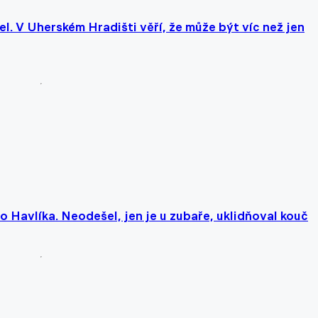
el. V Uherském Hradišti věří, že může být víc než jen
 Havlíka. Neodešel, jen je u zubaře, uklidňoval kouč