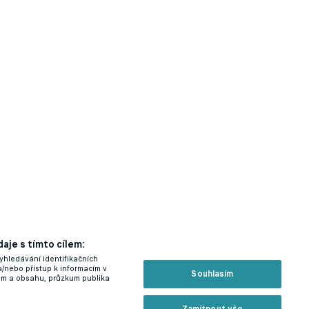
aje s tímto cílem:
yhledávání identifikačních
a/nebo přístup k informacím v
Souhlasím
lam a obsahu, průzkum publika