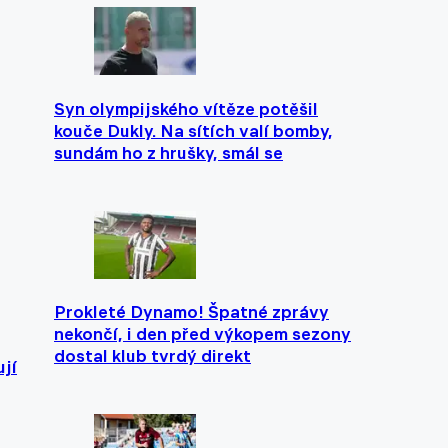
Syn olympijského vítěze potěšil
kouče Dukly. Na sítích valí bomby,
sundám ho z hrušky, smál se
Prokleté Dynamo! Špatné zprávy
nekončí, i den před výkopem sezony
dostal klub tvrdý direkt
ují