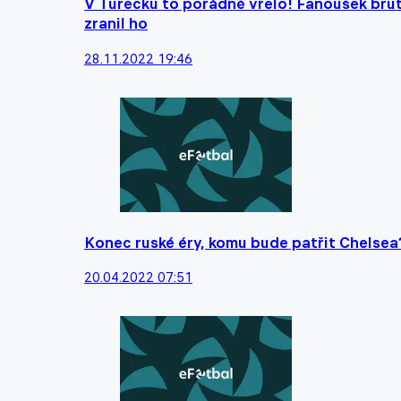
V Turecku to pořádně vřelo! Fanoušek bru
zranil ho
28.11.2022 19:46
Konec ruské éry, komu bude patřit Chelsea
20.04.2022 07:51