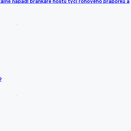
tálně napadl brankáře hostů tyčí rohového praporku a
?