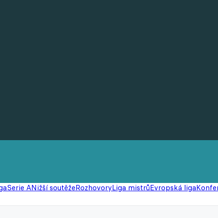
ga
Serie A
Nižší soutěže
Rozhovory
Liga mistrů
Evropská liga
Konfer