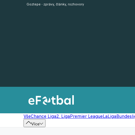
Goztepe - zprávy, články, rozhovory
Vše
Chance Liga
2. Liga
Premier League
LaLiga
Bundesli
Více