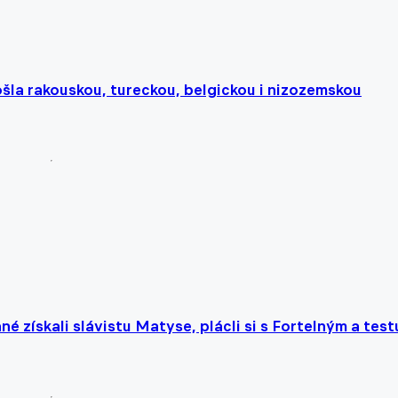
ošla rakouskou, tureckou, belgickou i nizozemskou
 získali slávistu Matyse, plácli si s Fortelným a test