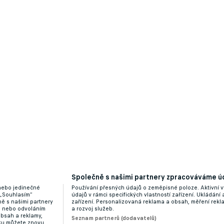
Společně s našimi partnery zpracováváme úd
 nebo jedinečné
Používání přesných údajů o zeměpisné poloze. Aktivní v
 „Souhlasím“
údajů v rámci specifických vlastností zařízení. Ukládání 
ě s našimi partnery
zařízení. Personalizovaná reklama a obsah, měření rek
“ nebo odvoláním
a rozvoj služeb.
obsah a reklamy,
Seznam partnerů (dodavatelů)
dku můžete znovu