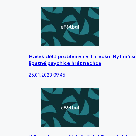
Hašek dělá problémy i v Turecku. Byť má s
špatné psychice hrát nechce
25.01.2023 09:45