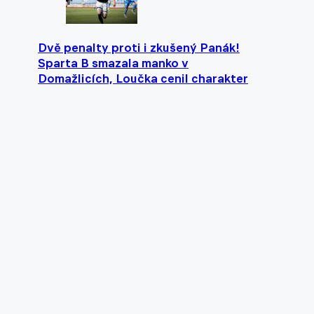
Dvě penalty proti i zkušený Panák!
Sparta B smazala manko v
Domažlicích, Loučka cenil charakter