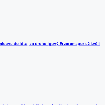
mlouvu do léta, za druholigový Erzurumspor už kvůli