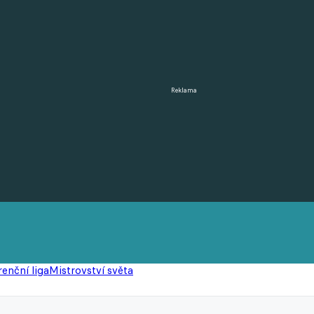
Reklama
enční liga
Mistrovství světa