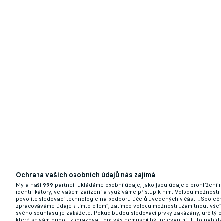
Ochrana vašich osobních údajů nás zajímá
My a naši
999
partneři ukládáme osobní údaje, jako jsou údaje o prohlížení
identifikátory, ve vašem zařízení a využíváme přístup k nim. Volbou možnosti
povolíte sledovací technologie na podporu účelů uvedených v části „Společn
zpracováváme údaje s tímto cílem“, zatímco volbou možnosti „Zamítnout vše
svého souhlasu je zakážete. Pokud budou sledovací prvky zakázány, určitý 
které se vám budou zobrazovat, pro vás nemusejí být relevantní. Tuto nabí