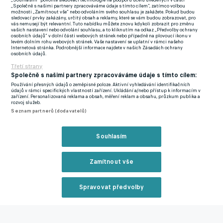
„Souhlasím“ povolíte sledovací technologie na podporu účelů uvedených v části
gól připravil, druhý vstřelil, podal opravdu výborný výkon. A
„Společně s našimi partnery zpracováváme údaje s tímto cílem“, zatímco volbou
možnosti „Zamítnout vše“ nebo odvoláním svého souhlasu je zakážete. Pokud budou
moc se mi líbil i Kušej. Hned při své první akci ukázal, že se
sledovací prvky zakázány, určitý obsah a reklamy, které se vám budou zobrazovat, pro
vás nemusejí být relevantní. Tuto nabídku můžete znovu kdykoli zobrazit pro změnu
nebojí jít jeden na jednoho, což našemu týmu do té doby tolik
vašich nastavení nebo odvolání souhlasu, a to kliknutím na odkaz „Předvolby ochrany
osobních údajů“ v dolní části webových stránek nebo případně na plovoucí ikonu v
chybělo. Jen je trochu škoda, že k okysličení kádru došlo až tak
levém dolním rohu webových stránek. Vaše nastavení se uplatní v rámci našeho
Internetová stránka. Podrobnější informace najdete v našich Zásadách ochrany
pozdě. Kluci jako právě Kušej měli do kvalifikace zasáhnout už
osobních údajů.
Třetí strany
mnohem dřív,“ poznamenal bývalý záložník Sparty či
Společně s našimi partnery zpracováváme údaje s tímto cílem:
francouzského Toulouse. A klíčová otázka na závěr. Kdo by
Používání přesných údajů o zeměpisné poloze. Aktivní vyhledávání identifikačních
podle něj měl převzít národní tým po Šilhavém? “To opravdu
údajů v rámci specifických vlastností zařízení. Ukládání a/nebo přístup k informacím v
zařízení. Personalizovaná reklama a obsah, měření reklam a obsahu, průzkum publika a
nevím, žádné jméno po mně teď nechtějte. Netuším, kdo by o
rozvoj služeb.
Seznam partnerů (dodavatelů)
to měl vůbec zájem, určitě bych ale nesouhlasil s tím, aby nový
trenér vedl zároveň klub i reprezentaci. Jsem rád, že se touhle
Souhlasím
cestou nejspíš nepůjde. Ani já bych pro ni nehlasoval,“ uzavřel
Němeček.
Zamítnout vše
Douděra se zastal hříšníků: Lidi, kteří nejsou v týmu a v kabině,
to nepochopí. Velká pochvala, jak následky vzali na sebe
Spravovat předvolby
Zmínky
Reklama
Euro
Mistrovství světa
Luděk Němeček
Jaroslav Zelený
Krisztofer