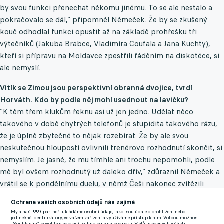
by svou funkci přenechat někomu jinému. To se ale nestalo a
pokračovalo se dál,“ připomněl Němeček. Že by se zkušený
kouč odhodlal funkci opustit až na základě prohřešku tři
výtečníků (Jakuba Brabce, Vladimíra Coufala a Jana Kuchty),
kteří si přípravu na Moldavce zpestřili řáděním na diskotéce, si
ale nemyslí.
Vitík se Zimou jsou perspektivní obranná dvojice, tvrdí
Horváth. Kdo by podle něj mohl usednout na lavičku?
“K těm třem klukům řeknu asi už jen jedno. Udělat něco
takového v době chytrých telefonů je stupidita takového rázu,
že je úplně zbytečné to nějak rozebírat. Že by ale svou
neskutečnou hloupostí ovlivnili trenérovo rozhodnutí skončit, si
nemyslím. Je jasné, že mu tímhle ani trochu nepomohli, podle
mě byl ovšem rozhodnutý už daleko dřív,“ zdůraznil Němeček a
vrátil se k pondělnímu duelu, v němž Češi nakonec zvítězili
rozdílem třídy. “Přiznejme si, že až do vyloučení to s Moldávií
Ochrana vašich osobních údajů nás zajímá
byl celkem vyrovnaný zápas, navíc ta druhá žlutá byla vážně
My a naši
997
partneři ukládáme osobní údaje, jako jsou údaje o prohlížení nebo
hodně přísná. Hlavně Chorý se však prezentoval skvěle. Jeden
jedinečné identifikátory, ve vašem zařízení a využíváme přístup k nim. Volbou možnosti