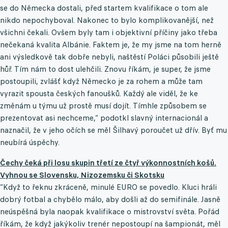
se do Německa dostali, před startem kvalifikace o tom ale
nikdo nepochyboval. Nakonec to bylo komplikovanější, než
všichni čekali. Ovšem byly tam i objektivní příčiny jako třeba
nečekaná kvalita Albánie. Faktem je, že my jsme na tom herně
ani výsledkově tak dobře nebyli, naštěstí Poláci působili ještě
hůř. Tím nám to dost ulehčili. Znovu říkám, je super, že jsme
postoupili, zvlášť když Německo je za rohem a může tam
vyrazit spousta českých fanoušků. Každý ale viděl, že ke
změnám u týmu už prostě musí dojít. Tímhle způsobem se
prezentovat asi nechceme,“ podotkl slavný internacionál a
naznačil, že v jeho očích se měl Šilhavý poroučet už dřív. Byť mu
neubírá úspěchy.
Čechy čeká při losu skupin třetí ze čtyř výkonnostních košů.
Vyhnou se Slovensku, Nizozemsku či Skotsku
“Když to řeknu zkráceně, minulé EURO se povedlo. Kluci hráli
dobrý fotbal a chybělo málo, aby došli až do semifinále. Jasně
neúspěšná byla naopak kvalifikace o mistrovství světa. Pořád
říkám, že když jakýkoliv trenér nepostoupí na šampionát, měl