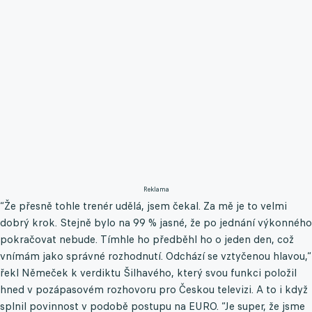
Reklama
“Že přesně tohle trenér udělá, jsem čekal. Za mě je to velmi
dobrý krok. Stejně bylo na 99 % jasné, že po jednání výkonného
pokračovat nebude. Tímhle ho předběhl ho o jeden den, což
vnímám jako správné rozhodnutí. Odchází se vztyčenou hlavou,“
řekl Němeček k verdiktu Šilhavého, který svou funkci položil
hned v pozápasovém rozhovoru pro Českou televizi. A to i když
splnil povinnost v podobě postupu na EURO. “Je super, že jsme