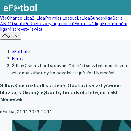
Vše
Chance Liga
2. Liga
Premier League
LaLiga
Bundesliga
Serie
A
Nižší soutěže
Rozhovory
Liga mistrů
Evropská liga
Konferenční
liga
Mistrovství světa
Více
eFotbal
Euro
Šilhavý se rozhodl správně. Odchází se vztyčenou hlavou,
výkonný výbor by ho odvolal stejně, řekl Němeček
Šilhavý se rozhodl správně. Odchází se vztyčenou
hlavou, výkonný výbor by ho odvolal stejně, řekl
Němeček
eFotbal
,
21.11.2023 14:11