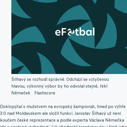
Šilhavý se rozhodl správně. Odchází se vztyčenou
hlavou, výkonný výbor by ho odvolal stejně, řekl
Němeček
Flashscore
Doklopýtal s mužstvem na evropský šampionát, hned po výhře
3:0 nad Moldavskem ale složil funkci. Jaroslav Šilhavý už není
koučem české reprezentace a podle experta Václava Němečka
jde o správné rozhodnutí. Jak zhodnotil trenérovu éru i finiš jeho