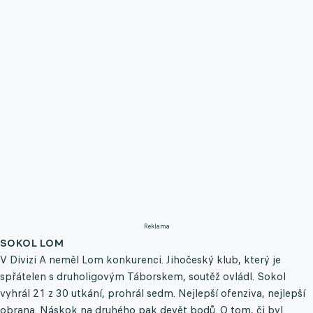
Reklama
SOKOL LOM
V Divizi A neměl Lom konkurenci. Jihočeský klub, který je
spřátelen s druholigovým Táborskem, soutěž ovládl. Sokol
vyhrál 21 z 30 utkání, prohrál sedm. Nejlepší ofenziva, nejlepší
obrana. Náskok na druhého pak devět bodů. O tom, či byl