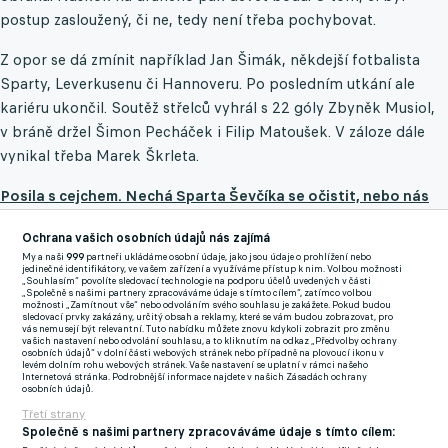
postup zasloužený, či ne, tedy není třeba pochybovat.
Z opor se dá zmínit například Jan Šimák, někdejší fotbalista
Sparty, Leverkusenu či Hannoveru. Po posledním utkání ale
kariéru ukončil. Soutěž střelců vyhrál s 22 góly Zbyněk Musiol,
v bráně držel Šimon Pecháček i Filip Matoušek. V záloze dále
vynikal třeba Marek Škrleta.
Posila s cejchem. Nechá Sparta Ševčíka se očistit, nebo nás
zas čeká hra na mrtvého brouka?
ČESKÁ LÍPA
Ochrana vašich osobních údajů nás zajímá
Z Divize B jde dál Česká Lípa. V nižších soutěžích zavedený klub,
My a naši
999
partneři ukládáme osobní údaje, jako jsou údaje o prohlížení nebo
který má dlouhou tradici. Postup o patro výš nebyl vůbec
jedinečné identifikátory, ve vašem zařízení a využíváme přístup k nim. Volbou možnosti
„Souhlasím“ povolíte sledovací technologie na podporu účelů uvedených v části
lehkou záležitostí, bojovalo se až do předposledního kola,
„Společně s našimi partnery zpracováváme údaje s tímto cílem“, zatímco volbou
možnosti „Zamítnout vše“ nebo odvoláním svého souhlasu je zakážete. Pokud budou
protože výbornou sezonu měl také pražský Újezd. Česká Lípa
sledovací prvky zakázány, určitý obsah a reklamy, které se vám budou zobrazovat, pro
vás nemusejí být relevantní. Tuto nabídku můžete znovu kdykoli zobrazit pro změnu
však byla lepší o tři body.
vašich nastavení nebo odvolání souhlasu, a to kliknutím na odkaz „Předvolby ochrany
osobních údajů“ v dolní části webových stránek nebo případně na plovoucí ikonu v
levém dolním rohu webových stránek. Vaše nastavení se uplatní v rámci našeho
Do posledního kola šel Arsenal v roli postupujícího, a tak hráli
Internetová stránka. Podrobnější informace najdete v našich Zásadách ochrany
osobních údajů.
borci, kteří možná nebyli tolik využívání. Vypadalo to, že
Třetí strany
rozlučka se sezonou nebude povedená, jelikož Lípa prohrávala
Společně s našimi partnery zpracováváme údaje s tímto cílem: