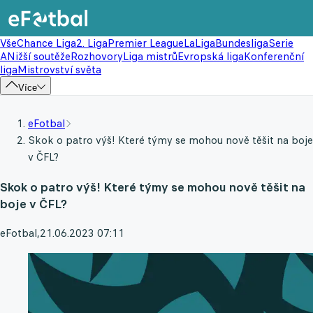
Vše
Chance Liga
2. Liga
Premier League
LaLiga
Bundesliga
Serie
A
Nižší soutěže
Rozhovory
Liga mistrů
Evropská liga
Konferenční
liga
Mistrovství světa
Více
eFotbal
Skok o patro výš! Které týmy se mohou nově těšit na boje
v ČFL?
Skok o patro výš! Které týmy se mohou nově těšit na
boje v ČFL?
eFotbal
,
21.06.2023 07:11