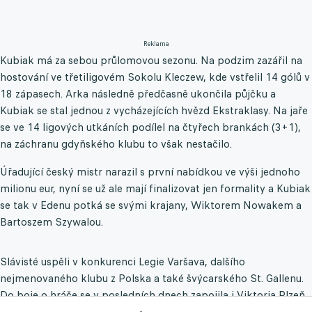
Reklama
Kubiak má za sebou průlomovou sezonu. Na podzim zazářil na
hostování ve třetiligovém Sokolu Kleczew, kde vstřelil 14 gólů v
18 zápasech. Arka následně předčasně ukončila půjčku a
Kubiak se stal jednou z vycházejících hvězd Ekstraklasy. Na jaře
se ve 14 ligových utkáních podílel na čtyřech brankách (3+1),
na záchranu gdyňského klubu to však nestačilo.
Úřadující český mistr narazil s první nabídkou ve výši jednoho
milionu eur, nyní se už ale mají finalizovat jen formality a Kubiak
se tak v Edenu potká se svými krajany, Wiktorem Nowakem a
Bartoszem Szywalou.
Slávisté uspěli v konkurenci Legie Varšava, dalšího
nejmenovaného klubu z Polska a také švýcarského St. Gallenu.
Do boje o hráče se v posledních dnech zapojila i Viktoria Plzeň.