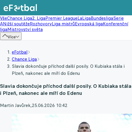
Vše
Chance Liga
2. Liga
Premier League
LaLiga
Bundesliga
Serie
A
Nižší soutěže
Rozhovory
Liga mistrů
Evropská liga
Konferenční
liga
Mistrovství světa
Více
eFotbal
Chance Liga
Slavia dokončuje příchod další posily. O Kubiaka stála i
Plzeň, nakonec ale míří do Edenu
Slavia dokončuje příchod další posily. O Kubiaka stála
i Plzeň, nakonec ale míří do Edenu
Martin Javůrek
,
25.06.2026 10:42