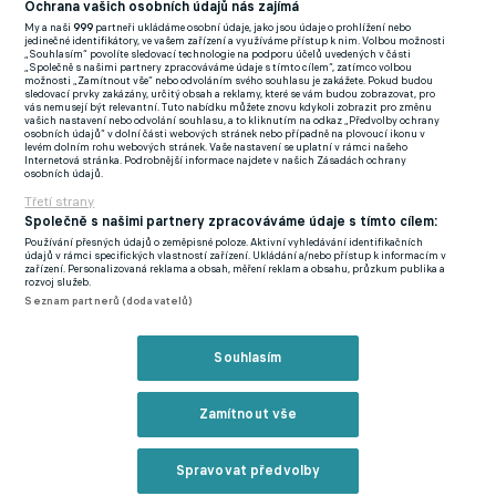
Ochrana vašich osobních údajů nás zajímá
Slavia je na přestupovém trhu velmi aktivní a oficiálně již
My a naši
999
partneři ukládáme osobní údaje, jako jsou údaje o prohlížení nebo
získala šest nových posil. Kromě Nowaka dorazili záložník Pavel
jedinečné identifikátory, ve vašem zařízení a využíváme přístup k nim. Volbou možnosti
„Souhlasím“ povolíte sledovací technologie na podporu účelů uvedených v části
Kačor a křídelník Emmanuel Ayaosi z Karviné, další ofenzivní
„Společně s našimi partnery zpracováváme údaje s tímto cílem“, zatímco volbou
možnosti „Zamítnout vše“ nebo odvoláním svého souhlasu je zakážete. Pokud budou
hráč Danijel Šturm z olomoucké Sigmy, talentovaný brankář
sledovací prvky zakázány, určitý obsah a reklamy, které se vám budou zobrazovat, pro
vás nemusejí být relevantní. Tuto nabídku můžete znovu kdykoli zobrazit pro změnu
Nazar Domčak z Karpat Lvov a obránce Neil Glossoa z Pau.
vašich nastavení nebo odvolání souhlasu, a to kliknutím na odkaz „Předvolby ochrany
osobních údajů“ v dolní části webových stránek nebo případně na plovoucí ikonu v
levém dolním rohu webových stránek. Vaše nastavení se uplatní v rámci našeho
Internetová stránka. Podrobnější informace najdete v našich Zásadách ochrany
Tím ale posilování mistrovského kádru zřejmě nekončí. Brzy by
osobních údajů.
měl být dokončen také megaobchod se Slovanem Liberec,
Třetí strany
odkud do Edenu zamíří stoper Ange N'Guessan a záložník
Společně s našimi partnery zpracováváme údaje s tímto cílem:
Používání přesných údajů o zeměpisné poloze. Aktivní vyhledávání identifikačních
Toumani Diakité.
údajů v rámci specifických vlastností zařízení. Ukládání a/nebo přístup k informacím v
zařízení. Personalizovaná reklama a obsah, měření reklam a obsahu, průzkum publika a
rozvoj služeb.
Slavia vtrhla do Polska! Ideální partner, září druholigová Arka
Seznam partnerů (dodavatelů)
Gdyně. Profit cítí i Tvrdík
Souhlasím
Zmínky
Chance Liga
Slavia Praha
Oskar Kubiak
Zamítnout vše
Spravovat předvolby
Související články