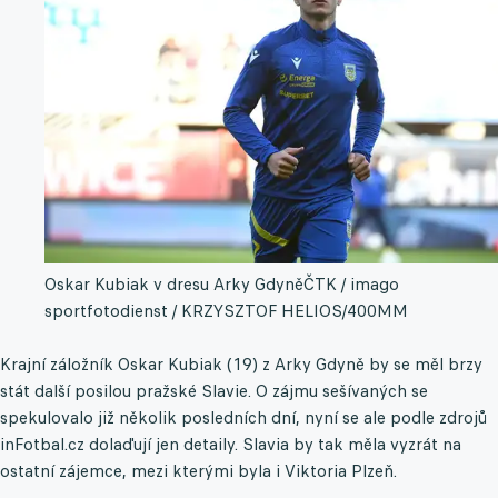
Oskar Kubiak v dresu Arky Gdyně
ČTK / imago
sportfotodienst / KRZYSZTOF HELIOS/400MM
Krajní záložník Oskar Kubiak (19) z Arky Gdyně by se měl brzy
stát další posilou pražské Slavie. O zájmu sešívaných se
spekulovalo již několik posledních dní, nyní se ale podle zdrojů
inFotbal.cz dolaďují jen detaily. Slavia by tak měla vyzrát na
ostatní zájemce, mezi kterými byla i Viktoria Plzeň.